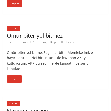
Devam
Genel
Ömür biter yol bitmez
26 Temmuz 2007
Engin Başer
0 yorum
Ömür biter yol bitmezSeçimler bitti. Memleketimize
hayırlı olsun. Ezici bir üstünlükle kazanan AKP’yi
kutluyorum. AKP bu seçimlerde kanaatimce şunu
kanıtladı.
Devam
Genel
Nereden nereye