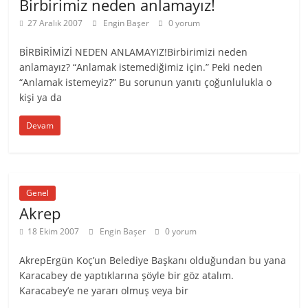
Birbirimiz neden anlamayız!
27 Aralık 2007
Engin Başer
0 yorum
BİRBİRİMİZİ NEDEN ANLAMAYIZ!Birbirimizi neden
anlamayız? “Anlamak istemediğimiz için.” Peki neden
“Anlamak istemeyiz?” Bu sorunun yanıtı çoğunlulukla o
kişi ya da
Devam
Genel
Akrep
18 Ekim 2007
Engin Başer
0 yorum
AkrepErgün Koç’un Belediye Başkanı olduğundan bu yana
Karacabey de yaptıklarına şöyle bir göz atalım.
Karacabey’e ne yararı olmuş veya bir