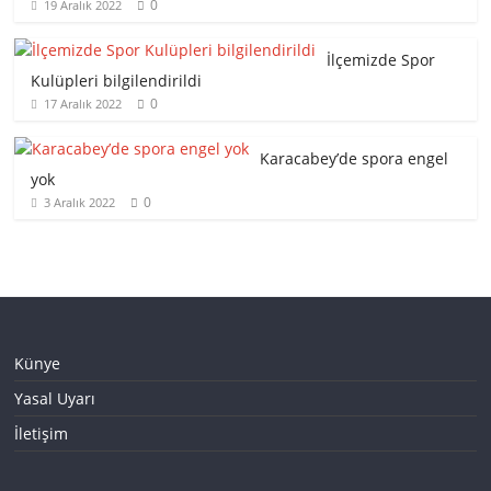
0
19 Aralık 2022
İlçemizde Spor
Kulüpleri bilgilendirildi
0
17 Aralık 2022
Karacabey’de spora engel
yok
0
3 Aralık 2022
Künye
Yasal Uyarı
İletişim