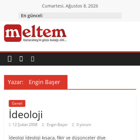
Skip
Cumartesi, Ağustos 8, 2026
to
En güncel:
content
Karacabey
Meltem
Gazetesi
Yazar:
Engin Başer
Karacabey'in
gözü,
Genel
kulağı,
İdeoloji
dili…
12 Şubat 2008
Engin Başer
0 yorum
İdeoloji İdeoloji kısaca, fikir ve düşünceler diye