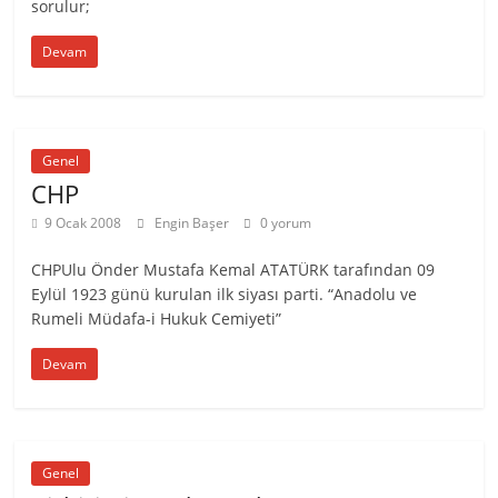
sorulur;
Devam
Genel
CHP
9 Ocak 2008
Engin Başer
0 yorum
CHPUlu Önder Mustafa Kemal ATATÜRK tarafından 09
Eylül 1923 günü kurulan ilk siyası parti. “Anadolu ve
Rumeli Müdafa-i Hukuk Cemiyeti”
Devam
Genel