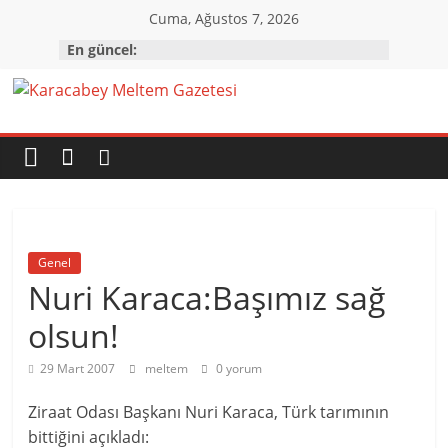
Skip
Cuma, Ağustos 7, 2026
to
En güncel:
content
Karacabey
Meltem
Gazetesi
Genel
Karacabey'in
Nuri Karaca:Başımız sağ
gözü,
kulağı,
olsun!
dili…
29 Mart 2007
meltem
0 yorum
Ziraat Odası Başkanı Nuri Karaca, Türk tarımının
bittiğini açıkladı: