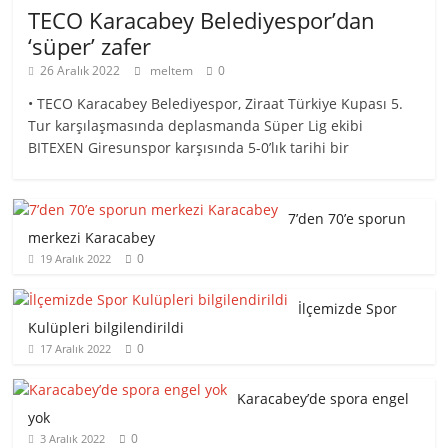
TECO Karacabey Belediyespor’dan
‘süper’ zafer
26 Aralık 2022
meltem
0
• TECO Karacabey Belediyespor, Ziraat Türkiye Kupası 5.
Tur karşılaşmasında deplasmanda Süper Lig ekibi
BITEXEN Giresunspor karşısında 5-0’lık tarihi bir
7’den 70’e sporun
merkezi Karacabey
0
19 Aralık 2022
İlçemizde Spor
Kulüpleri bilgilendirildi
0
17 Aralık 2022
Karacabey’de spora engel
yok
0
3 Aralık 2022