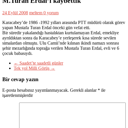
M.Turan Erdal’ı kaybettik
24 Eylül 2008
meltem
0 yorum
Karacabey’de 1986 -1992 yılları arasında PTT müdürü olarak görev
yapan Mustafa Turan Erdal önceki gün vefat etti.
Bir süredir yakalandığı hastalıktan kurtulamayan Erdal, emekliye
ayrıldıktan sonra da Karacabey’e yerleşerek kısa sürede sevilen
simalardan olmuştu. Ulu Camii’nde kılınan ikindi namazı sonrası
şehir mezarlığında toprağa verilen Mustafa Turan Erdal, evli ve 6
çocuk babasıydı.
←
Saadet’te saadetli günler
Tek yol Milli Görüş
→
Bir cevap yazın
E-posta hesabınız yayımlanmayacak.
Gerekli alanlar
*
ile
işaretlenmişlerdir