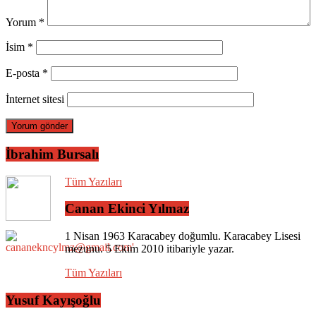
Yorum
*
İsim
*
E-posta
*
İnternet sitesi
İbrahim Bursalı
Tüm Yazıları
Canan Ekinci Yılmaz
1 Nisan 1963 Karacabey doğumlu. Karacabey Lisesi
mezunu. 5 Ekim 2010 itibariyle yazar.
Tüm Yazıları
Yusuf Kayışoğlu