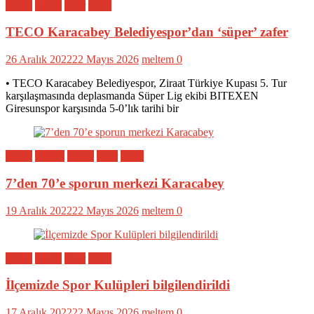
Bölge
Genel
Spor
Yerel
TECO Karacabey Belediyespor’dan ‘süper’ zafer
26 Aralık 2022
22 Mayıs 2026
meltem
0
• TECO Karacabey Belediyespor, Ziraat Türkiye Kupası 5. Tur
karşılaşmasında deplasmanda Süper Lig ekibi BITEXEN
Giresunspor karşısında 5-0’lık tarihi bir
Bölge
Eğitim
Genel
Spor
Yerel
7’den 70’e sporun merkezi Karacabey
19 Aralık 2022
22 Mayıs 2026
meltem
0
Bölge
Genel
Spor
Yerel
İlçemizde Spor Kulüpleri bilgilendirildi
17 Aralık 2022
22 Mayıs 2026
meltem
0