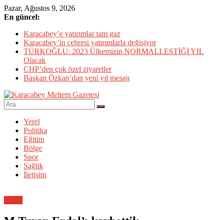
Skip
Pazar, Ağustos 9, 2026
to
En güncel:
content
Karacabey’e yatırımlar tam gaz
Karacabey’in çehresi yatırımlarla değişiyor
TÜRKOĞLU: 2023 Ülkemizin NORMALLEŞTİĞİ YIL
Olacak
CHP’den çok özel ziyaretler
Başkan Özkan’dan yeni yıl mesajı
Karacabey
Yerel
Meltem
Politika
Gazetesi
Eğitim
Bölge
Karacabey'in
Spor
gözü,
Sağlık
kulağı,
İletişim
dili…
Genel