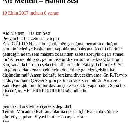
Alo Meltem – Halkın Sesi
19 Ekim 2007
meltem
0 yorum
Alo Meltem – Halkın Sesi
Peygamber benzetmesine tepki
Zeki GÜLHAN, sen bu işlerle uğraşacağına mensubu olduğun
partinin belediye başkanının yaptıklarına baksana. Kendi ellerinle
getirdiğin adam seni makam odasından zabıta zoruyla dışarı atmadı
mı? Ama ne olduysa, gelinin işe girdikten sonra herkes gibi Ergün
Koç sana da bir elma şekeri verdi herhalde. Yala yala bitmez!!! Sen
bu güne kadar kenara çekileyim de yerime gençler gelsin diye
düşündün mü? Aman koltuğu bırakma diyeceğim ama, Sn.R.Tayyip
Erdoğan; Saim ÇAĞAN gibi partinizi ve sizleri bitirdi. Ama sen
Saim Bey gibi onurlu bir davranışı ne yazık ki yapamadın. Sana tek
diyeceğim, YETERRRRRRRRR söz milletin.
***
Şentürk; Türk Milleti çaresiz değildir!
Terörle Mücadele Kahramanlarına destek için Karacabey’de de
yürüyüş yapılsın. Siyasi Partiler ön ayak olsun.
***