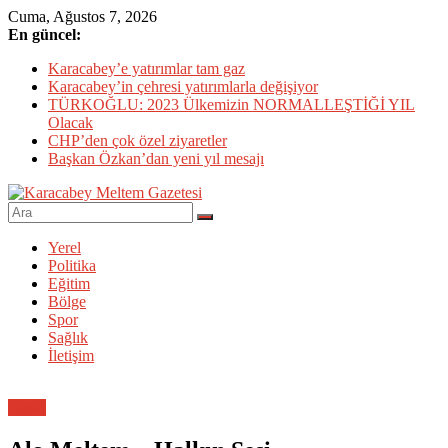
Skip
Cuma, Ağustos 7, 2026
to
En güncel:
content
Karacabey’e yatırımlar tam gaz
Karacabey’in çehresi yatırımlarla değişiyor
TÜRKOĞLU: 2023 Ülkemizin NORMALLEŞTİĞİ YIL
Olacak
CHP’den çok özel ziyaretler
Başkan Özkan’dan yeni yıl mesajı
Karacabey
Yerel
Meltem
Politika
Gazetesi
Eğitim
Bölge
Karacabey'in
Spor
gözü,
Sağlık
kulağı,
İletişim
dili…
Genel