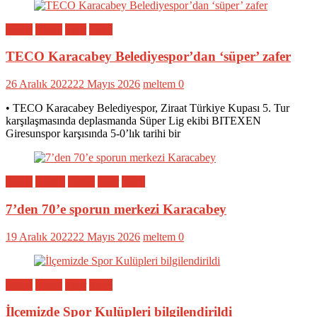
Bölge
Genel
Spor
Yerel
TECO Karacabey Belediyespor’dan ‘süper’ zafer
26 Aralık 2022
22 Mayıs 2026
meltem
0
• TECO Karacabey Belediyespor, Ziraat Türkiye Kupası 5. Tur
karşılaşmasında deplasmanda Süper Lig ekibi BITEXEN
Giresunspor karşısında 5-0’lık tarihi bir
Bölge
Eğitim
Genel
Spor
Yerel
7’den 70’e sporun merkezi Karacabey
19 Aralık 2022
22 Mayıs 2026
meltem
0
Bölge
Genel
Spor
Yerel
İlçemizde Spor Kulüpleri bilgilendirildi