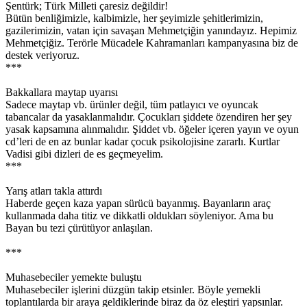
Şentürk; Türk Milleti çaresiz değildir!
Bütün benliğimizle, kalbimizle, her şeyimizle şehitlerimizin,
gazilerimizin, vatan için savaşan Mehmetçiğin yanındayız. Hepimiz
Mehmetçiğiz. Terörle Mücadele Kahramanları kampanyasına biz de
destek veriyoruz.
***
Bakkallara maytap uyarısı
Sadece maytap vb. ürünler değil, tüm patlayıcı ve oyuncak
tabancalar da yasaklanmalıdır. Çocukları şiddete özendiren her şey
yasak kapsamına alınmalıdır. Şiddet vb. öğeler içeren yayın ve oyun
cd’leri de en az bunlar kadar çocuk psikolojisine zararlı. Kurtlar
Vadisi gibi dizleri de es geçmeyelim.
***
Yarış atları takla attırdı
Haberde geçen kaza yapan sürücü bayanmış. Bayanların araç
kullanmada daha titiz ve dikkatli oldukları söyleniyor. Ama bu
Bayan bu tezi çürütüyor anlaşılan.
***
Muhasebeciler yemekte buluştu
Muhasebeciler işlerini düzgün takip etsinler. Böyle yemekli
toplantılarda bir araya geldiklerinde biraz da öz eleştiri yapsınlar.