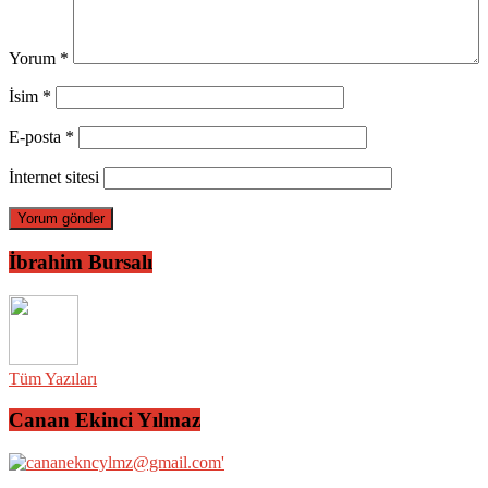
Yorum
*
İsim
*
E-posta
*
İnternet sitesi
İbrahim Bursalı
Tüm Yazıları
Canan Ekinci Yılmaz