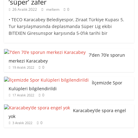
‘süper’ zafer
26 Aralık 2022
meltem
0
• TECO Karacabey Belediyespor, Ziraat Türkiye Kupası 5.
Tur karşılaşmasında deplasmanda Süper Lig ekibi
BITEXEN Giresunspor karşısında 5-0’lık tarihi bir
7’den 70’e sporun
merkezi Karacabey
0
19 Aralık 2022
İlçemizde Spor
Kulüpleri bilgilendirildi
0
17 Aralık 2022
Karacabey’de spora engel
yok
0
3 Aralık 2022