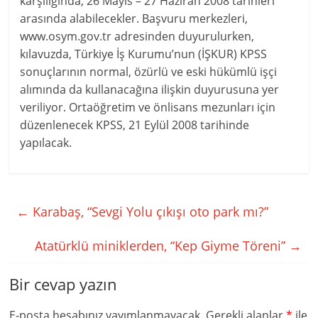
karşılığında, 26 Mayıs – 27 Haziran 2008 tarihleri
arasında alabilecekler. Başvuru merkezleri,
www.osym.gov.tr adresinden duyurulurken,
kılavuzda, Türkiye İş Kurumu’nun (İŞKUR) KPSS
sonuçlarının normal, özürlü ve eski hükümlü işçi
alımında da kullanacağına ilişkin duyurusuna yer
veriliyor. Ortaöğretim ve önlisans mezunları için
düzenlenecek KPSS, 21 Eylül 2008 tarihinde
yapılacak.
←
Karabaş, “Sevgi Yolu çıkışı oto park mı?”
Atatürklü miniklerden, “Kep Giyme Töreni”
→
Bir cevap yazın
E-posta hesabınız yayımlanmayacak.
Gerekli alanlar
*
ile