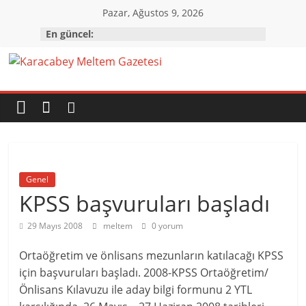
Skip
Pazar, Ağustos 9, 2026
to
En güncel:
content
Karacabey
Meltem
Gazetesi
Genel
Karacabey'in
KPSS başvuruları başladı
gözü,
kulağı,
29 Mayıs 2008
meltem
0 yorum
dili…
Ortaöğretim ve önlisans mezunların katılacağı KPSS
için başvuruları başladı. 2008-KPSS Ortaöğretim/
Önlisans Kılavuzu ile aday bilgi formunu 2 YTL