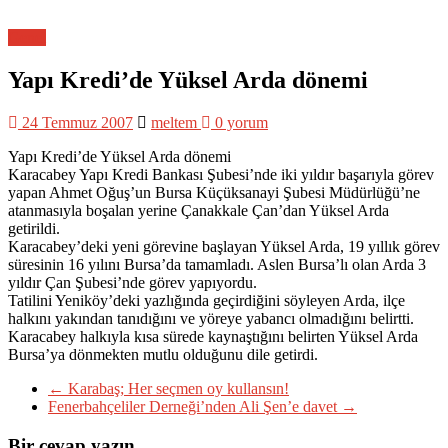
Genel
Yapı Kredi’de Yüksel Arda dönemi
24 Temmuz 2007
meltem
0 yorum
Yapı Kredi’de Yüksel Arda dönemi
Karacabey Yapı Kredi Bankası Şubesi’nde iki yıldır başarıyla görev
yapan Ahmet Oğuş’un Bursa Küçüksanayi Şubesi Müdürlüğü’ne
atanmasıyla boşalan yerine Çanakkale Çan’dan Yüksel Arda
getirildi.
Karacabey’deki yeni görevine başlayan Yüksel Arda, 19 yıllık görev
süresinin 16 yılını Bursa’da tamamladı. Aslen Bursa’lı olan Arda 3
yıldır Çan Şubesi’nde görev yapıyordu.
Tatilini Yeniköy’deki yazlığında geçirdiğini söyleyen Arda, ilçe
halkını yakından tanıdığını ve yöreye yabancı olmadığını belirtti.
Karacabey halkıyla kısa sürede kaynaştığını belirten Yüksel Arda
Bursa’ya dönmekten mutlu olduğunu dile getirdi.
←
Karabaş; Her seçmen oy kullansın!
Fenerbahçeliler Derneği’nden Ali Şen’e davet
→
Bir cevap yazın