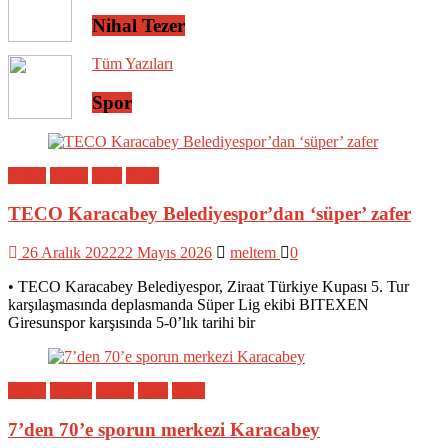
Nihal Tezer
Tüm Yazıları
Spor
Bölge
Genel
Spor
Yerel
TECO Karacabey Belediyespor’dan ‘süper’ zafer
26 Aralık 2022
22 Mayıs 2026
meltem
0
• TECO Karacabey Belediyespor, Ziraat Türkiye Kupası 5. Tur
karşılaşmasında deplasmanda Süper Lig ekibi BITEXEN
Giresunspor karşısında 5-0’lık tarihi bir
Bölge
Eğitim
Genel
Spor
Yerel
7’den 70’e sporun merkezi Karacabey