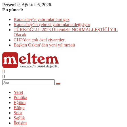
Skip
Perşembe, Ağustos 6, 2026
to
En güncel:
content
Karacabey’e yatırımlar tam gaz
Karacabey’in çehresi yatırımlarla değişiyor
TÜRKOĞLU: 2023 Ülkemizin NORMALLEŞTİĞİ YIL
Olacak
CHP’den çok özel ziyaretler
Başkan Özkan’dan yeni yıl mesajı
Karacabey
Meltem
Gazetesi
Yerel
Politika
Karacabey'in
Eğitim
gözü,
Bölge
kulağı,
Spor
dili…
Sağlık
İletişim