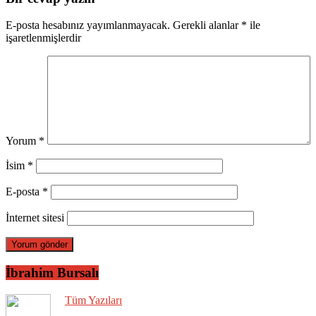
E-posta hesabınız yayımlanmayacak.
Gerekli alanlar
*
ile
işaretlenmişlerdir
Yorum
*
İsim
*
E-posta
*
İnternet sitesi
İbrahim Bursalı
Tüm Yazıları