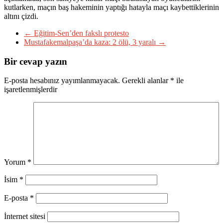
kutlarken, maçın baş hakeminin yaptığı hatayla maçı kaybettiklerinin
altını çizdi.
←
Eğitim-Sen’den fakslı protesto
Mustafakemalpaşa’da kaza: 2 ölü, 3 yaralı
→
Bir cevap yazın
E-posta hesabınız yayımlanmayacak.
Gerekli alanlar
*
ile
işaretlenmişlerdir
Yorum
*
İsim
*
E-posta
*
İnternet sitesi