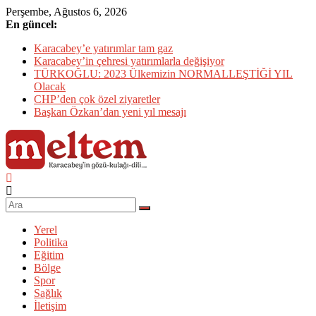
Skip
Perşembe, Ağustos 6, 2026
to
En güncel:
content
Karacabey’e yatırımlar tam gaz
Karacabey’in çehresi yatırımlarla değişiyor
TÜRKOĞLU: 2023 Ülkemizin NORMALLEŞTİĞİ YIL
Olacak
CHP’den çok özel ziyaretler
Başkan Özkan’dan yeni yıl mesajı
Karacabey
Meltem
Gazetesi
Yerel
Politika
Karacabey'in
Eğitim
gözü,
Bölge
kulağı,
Spor
dili…
Sağlık
İletişim