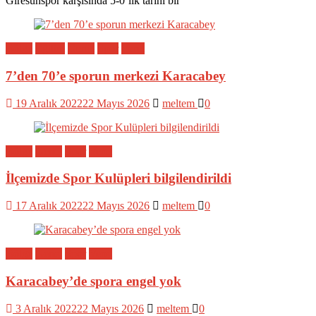
Giresunspor karşısında 5-0’lık tarihi bir
Bölge
Eğitim
Genel
Spor
Yerel
7’den 70’e sporun merkezi Karacabey
19 Aralık 2022
22 Mayıs 2026
meltem
0
Bölge
Genel
Spor
Yerel
İlçemizde Spor Kulüpleri bilgilendirildi
17 Aralık 2022
22 Mayıs 2026
meltem
0
Bölge
Genel
Spor
Yerel
Karacabey’de spora engel yok
3 Aralık 2022
22 Mayıs 2026
meltem
0