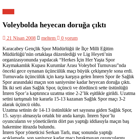
Genel
Voleybolda heyecan doruğa çıktı
21 Nisan 2008
meltem
0 yorum
Karacabey Gençlik Spor Müdürlüğü ile İlçe Milli Eğitim
Müdürlüğü’nün ortaklaşa düzenlediği ve Lig Heyeti’nin
organizasyonunda yapılacak “Herkes İçin Her Yaşta Spor
Kaymakamlık Kupası Kurumlar Arası Voleybol Turnuvası”nda
önceki gece oynanan üçüncülük maçı büyük çekişmeyle sona erdi.
Turnuvada üçüncülük için karşı karşıya gelen İmren Spor ile Sağlık
Spor arasındaki maçın son saniyesine kadar heyecan doruğa çıktı.
İlk iki seti alan Sağlık Spor, üçüncü ve dördüncü sette üstünlüğü
İmren Spor’a kaptırınca uzatma stine 2-2’lik eşitlikle girildi. Uzatma
setini tartışmalı bir kararla 15-13 kazanan Sağlık Spor maçı 3-2
alarak üçüncü oldu.
Uzatma setinin de 14-13 üstünlükle set sayısına giden Sağlık Spor,
15. sayıyı almasıyla ortalık bir anda karıştı. İmren Spor’lu
oyuncuların ve yöneticilerin dört pas yaptığı iddiasıyla maçın baş
hakemine itirazda bulundu.
İmren Spor yöneticisi Serkan Tarlı, maç sonunda yaptığı
açıklamada, son saniyeye kadar maçı bırakmayan oyuncularını