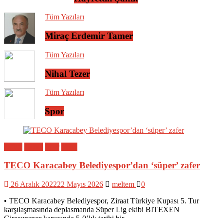
Tüm Yazıları
Miraç Erdemir Tamer
Tüm Yazıları
Nihal Tezer
Tüm Yazıları
Spor
Bölge
Genel
Spor
Yerel
TECO Karacabey Belediyespor’dan ‘süper’ zafer
26 Aralık 2022
22 Mayıs 2026
meltem
0
• TECO Karacabey Belediyespor, Ziraat Türkiye Kupası 5. Tur
karşılaşmasında deplasmanda Süper Lig ekibi BITEXEN