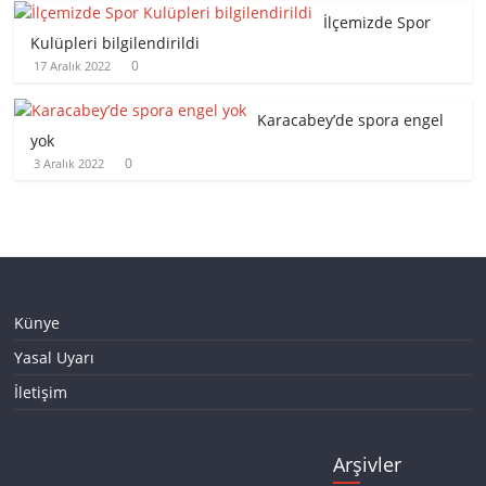
İlçemizde Spor
Kulüpleri bilgilendirildi
0
17 Aralık 2022
Karacabey’de spora engel
yok
0
3 Aralık 2022
Künye
Yasal Uyarı
İletişim
Arşivler