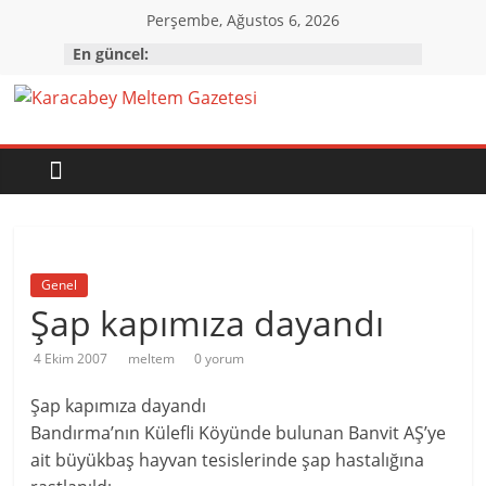
Skip
Perşembe, Ağustos 6, 2026
to
En güncel:
content
Karacabey
Meltem
Gazetesi
Genel
Karacabey'in
Şap kapımıza dayandı
gözü,
kulağı,
4 Ekim 2007
meltem
0 yorum
dili…
Şap kapımıza dayandı
Bandırma’nın Külefli Köyünde bulunan Banvit AŞ’ye
ait büyükbaş hayvan tesislerinde şap hastalığına