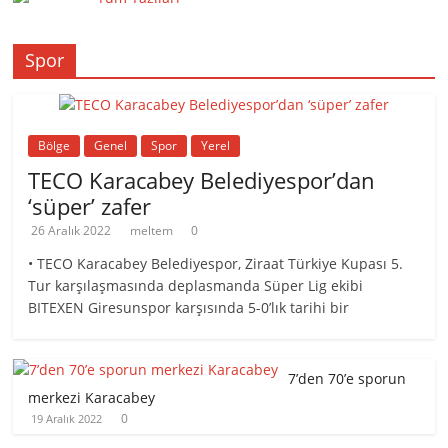
Spor
Bölge
Genel
Spor
Yerel
TECO Karacabey Belediyespor’dan
‘süper’ zafer
26 Aralık 2022
meltem
0
• TECO Karacabey Belediyespor, Ziraat Türkiye Kupası 5.
Tur karşılaşmasında deplasmanda Süper Lig ekibi
BITEXEN Giresunspor karşısında 5-0’lık tarihi bir
7’den 70’e sporun
merkezi Karacabey
0
19 Aralık 2022