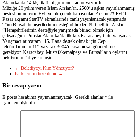
Alaturka’da 14 kişilik final gurubuna adını yazdırdı.
Müziğe 20 yılını veren İslam Arslan’ın, 2500’u aşkın yayınlanmamış
bestesi bulunuyor. Evli ve bir çocuk babası olan Arslan 23 Eylül
Pazar akşamı StarTV ekranlarında canlı yayınlanacak yarışmada
Tüm Bursalı hemşerilerinin desteğini beklediğini belirtti. Arslan,
“Hemşehrilerimin desteğiyle yarışmada birinci olmak için
çalışacağım. Popstar Alaturka’da ilk kez Karacabeyli biri yarışacak.
Yarışmacı numaram 115. Bana destek olmak için Cep
telefonlarından 115 yazarak 3004’e kısa mesaj gönderilmesi
gerekiyor. Karacabey, Mustafakemalpaşa ve Bursalıların oylarını
bekliyorum” diye konuştu.
←
Belediyeyi Kim Yönetiyor?
Parka yeni düzenleme
→
Bir cevap yazın
E-posta hesabınız yayımlanmayacak.
Gerekli alanlar
*
ile
işaretlenmişlerdir