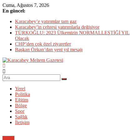
Skip
Cuma, Ağustos 7, 2026
to
En güncel:
content
Karacabey’e yatırımlar tam gaz
Karacabey’in çehresi yatırımlarla değişiyor
TÜRKOĞLU: 2023 Ülkemizin NORMALLEŞTİĞİ YIL
Olacak
CHP’den çok özel ziyaretler
Başkan Özkan’dan yeni yıl mesajı
Karacabey
Meltem
Gazetesi
Yerel
Politika
Karacabey'in
Eğitim
gözü,
Bölge
kulağı,
Spor
dili…
Sağlık
İletişim
Genel