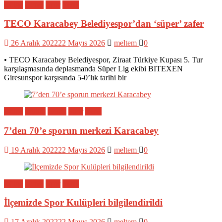
Bölge
Genel
Spor
Yerel
TECO Karacabey Belediyespor’dan ‘süper’ zafer
26 Aralık 2022
22 Mayıs 2026
meltem
0
• TECO Karacabey Belediyespor, Ziraat Türkiye Kupası 5. Tur
karşılaşmasında deplasmanda Süper Lig ekibi BITEXEN
Giresunspor karşısında 5-0’lık tarihi bir
Bölge
Eğitim
Genel
Spor
Yerel
7’den 70’e sporun merkezi Karacabey
19 Aralık 2022
22 Mayıs 2026
meltem
0
Bölge
Genel
Spor
Yerel
İlçemizde Spor Kulüpleri bilgilendirildi
17 Aralık 2022
22 Mayıs 2026
meltem
0