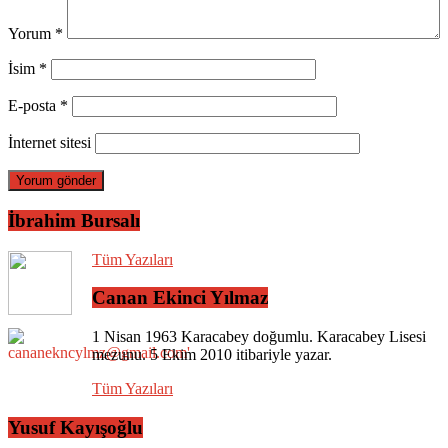
Yorum
*
İsim
*
E-posta
*
İnternet sitesi
İbrahim Bursalı
Tüm Yazıları
Canan Ekinci Yılmaz
1 Nisan 1963 Karacabey doğumlu. Karacabey Lisesi
mezunu. 5 Ekim 2010 itibariyle yazar.
Tüm Yazıları
Yusuf Kayışoğlu