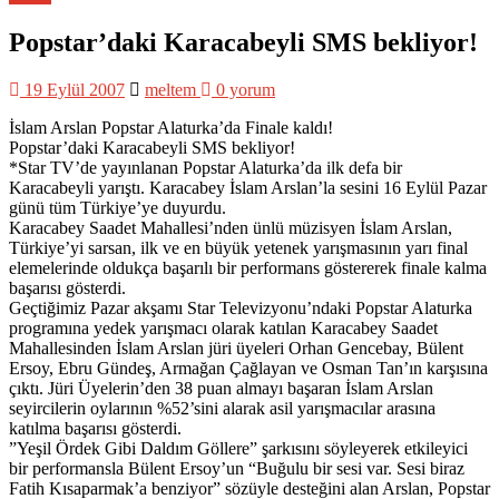
Popstar’daki Karacabeyli SMS bekliyor!
19 Eylül 2007
meltem
0 yorum
İslam Arslan Popstar Alaturka’da Finale kaldı!
Popstar’daki Karacabeyli SMS bekliyor!
*Star TV’de yayınlanan Popstar Alaturka’da ilk defa bir
Karacabeyli yarıştı. Karacabey İslam Arslan’la sesini 16 Eylül Pazar
günü tüm Türkiye’ye duyurdu.
Karacabey Saadet Mahallesi’nden ünlü müzisyen İslam Arslan,
Türkiye’yi sarsan, ilk ve en büyük yetenek yarışmasının yarı final
elemelerinde oldukça başarılı bir performans göstererek finale kalma
başarısı gösterdi.
Geçtiğimiz Pazar akşamı Star Televizyonu’ndaki Popstar Alaturka
programına yedek yarışmacı olarak katılan Karacabey Saadet
Mahallesinden İslam Arslan jüri üyeleri Orhan Gencebay, Bülent
Ersoy, Ebru Gündeş, Armağan Çağlayan ve Osman Tan’ın karşısına
çıktı. Jüri Üyelerin’den 38 puan almayı başaran İslam Arslan
seyircilerin oylarının %52’sini alarak asil yarışmacılar arasına
katılma başarısı gösterdi.
”Yeşil Ördek Gibi Daldım Göllere” şarkısını söyleyerek etkileyici
bir performansla Bülent Ersoy’un “Buğulu bir sesi var. Sesi biraz
Fatih Kısaparmak’a benziyor” sözüyle desteğini alan Arslan, Popstar