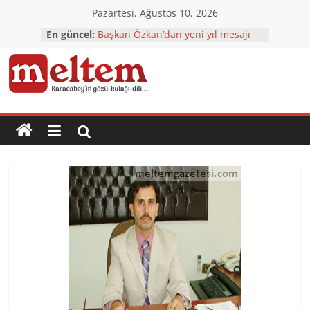
Skip
Pazartesi, Ağustos 10, 2026
to
En güncel:
Başkan Özkan’dan yeni yıl mesajı
content
Karacabey’e yatırımlar tam gaz
Karacabey’in çehresi yatırımlarla
değişiyor
Karacabey
TÜRKOĞLU: 2023 Ülkemizin
NORMALLEŞTİĞİ YIL Olacak
CHP’den çok özel ziyaretler
Meltem
Gazetesi
Karacabey'in
gözü,
kulağı,
dili…