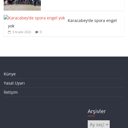
Karacabey’de spora engel
yok
0
3 Aralık 2022
Künye
Yasal Uyarı
İletişim
Arşivler
Arşivler