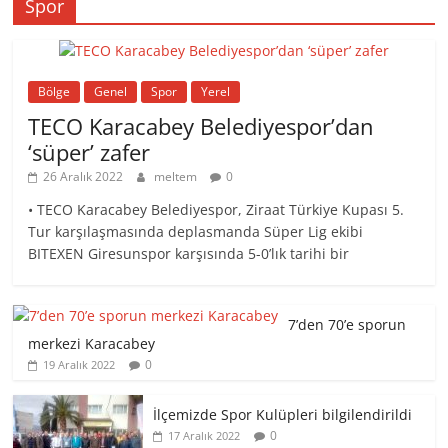
Spor
Bölge
Genel
Spor
Yerel
TECO Karacabey Belediyespor’dan
‘süper’ zafer
26 Aralık 2022
meltem
0
• TECO Karacabey Belediyespor, Ziraat Türkiye Kupası 5.
Tur karşılaşmasında deplasmanda Süper Lig ekibi
BITEXEN Giresunspor karşısında 5-0’lık tarihi bir
7’den 70’e sporun
merkezi Karacabey
0
19 Aralık 2022
İlçemizde Spor Kulüpleri bilgilendirildi
0
17 Aralık 2022