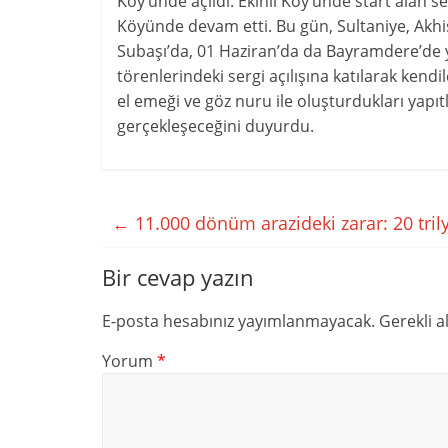
Köy’ünde açıldı. Ekinli Köy’ünde start alan ser
Köyünde devam etti. Bu gün, Sultaniye, Akhi
Subaşı’da, 01 Haziran’da da Bayramdere’de y
törenlerindeki sergi açılışına katılarak kendil
el emeği ve göz nuru ile oluşturdukları yapı
gerçekleşeceğini duyurdu.
←
11.000 dönüm arazideki zarar: 20 tril
Bir cevap yazın
E-posta hesabınız yayımlanmayacak.
Gerekli a
Yorum
*