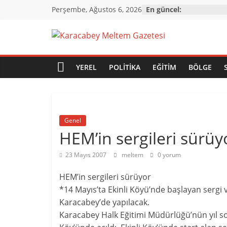
Skip
Perşembe, Ağustos 6, 2026
En güncel:
to
content
Karacabey
Meltem
YEREL
POLITIKA
EĞITIM
BÖLGE
Gazetesi
Genel
Karacabey'in
HEM’in sergileri sürüy
gözü,
kulağı,
23 Mayıs 2007
meltem
0 yorum
dili…
HEM’in sergileri sürüyor
*14 Mayıs’ta Ekinli Köyü’nde başlayan sergi
Karacabey’de yapılacak.
Karacabey Halk Eğitimi Müdürlüğü’nün yıl sonu