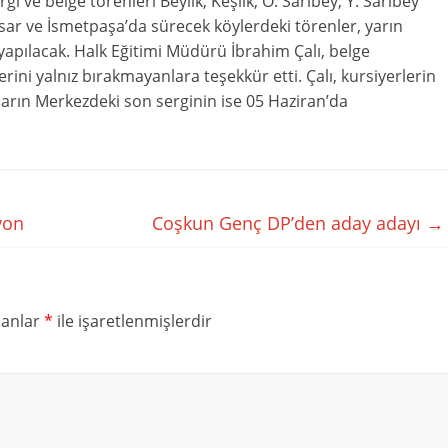
gi ve belge törenleri Beylik, Keşlik, O. Sarıbey, Y. Sarıbey
sar ve İsmetpaşa’da sürecek köylerdeki törenler, yarın
apılacak. Halk Eğitimi Müdürü İbrahim Çalı, belge
erini yalnız bırakmayanlara teşekkür etti. Çalı, kursiyerlerin
tların Merkezdeki son serginin ise 05 Haziran’da
yon
Coşkun Genç DP’den aday adayı
→
lanlar
*
ile işaretlenmişlerdir