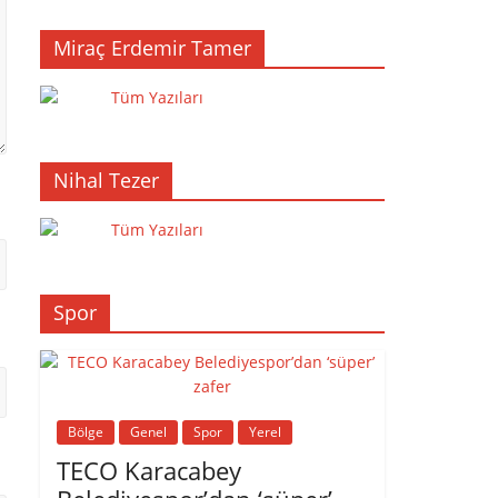
Miraç Erdemir Tamer
Tüm Yazıları
Nihal Tezer
Tüm Yazıları
Spor
Bölge
Genel
Spor
Yerel
TECO Karacabey