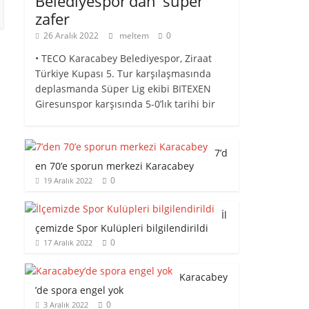
Belediyespor’dan ‘süper’
zafer
26 Aralık 2022
meltem
0
• TECO Karacabey Belediyespor, Ziraat
Türkiye Kupası 5. Tur karşılaşmasında
deplasmanda Süper Lig ekibi BITEXEN
Giresunspor karşısında 5-0’lık tarihi bir
7’d
en 70’e sporun merkezi Karacabey
0
19 Aralık 2022
İl
çemizde Spor Kulüpleri bilgilendirildi
0
17 Aralık 2022
Karacabey
’de spora engel yok
0
3 Aralık 2022