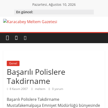
Skip
Pazartesi, Ağustos 10, 2026
to
En güncel:
content
Karacabey
Meltem
Gazetesi
Genel
Karacabey'in
Başarılı Polislere
gözü,
kulağı,
Takdirname
dili…
8 Kasım 2007
meltem
0 yorum
Başarılı Polislere Takdirname
Mustafakemalpaşa Emniyet Müdürlüğü bünyesinde