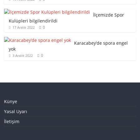
İlçemizde Spor
Kulüpleri bilgilendirildi
0
17 Aralık 2022
Karacabey’de spora engel
yok
0
3 Aralık 2022
Künye
Yasal Uyarı
İletişim