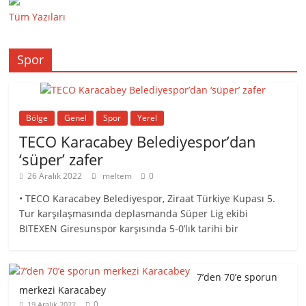
Tüm Yazıları
Spor
Bölge
Genel
Spor
Yerel
TECO Karacabey Belediyespor’dan
‘süper’ zafer
26 Aralık 2022
meltem
0
• TECO Karacabey Belediyespor, Ziraat Türkiye Kupası 5.
Tur karşılaşmasında deplasmanda Süper Lig ekibi
BITEXEN Giresunspor karşısında 5-0’lık tarihi bir
7’den 70’e sporun
merkezi Karacabey
0
19 Aralık 2022