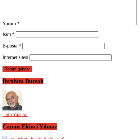
Yorum
*
İsim
*
E-posta
*
İnternet sitesi
İbrahim Bursalı
Tüm Yazıları
Canan Ekinci Yılmaz