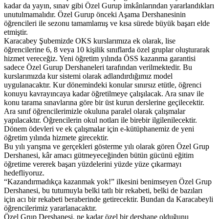
kadar da yayın, sınav gibi Özel Gurup imkânlarından yararlandıkları
unutulmamalıdır. Özel Gurup önceki Aşama Dershanesinin
öğrencileri ile sezonu tamamlamış ve kısa sürede büyük başarı elde
etmiştir.
Karacabey Şubemizde OKS kurslarımıza ek olarak, lise
öğrencilerine 6, 8 veya 10 kişilik sınıflarda özel gruplar oluşturarak
hizmet vereceğiz. Yeni öğretim yılında ÖSS kazanma garantisi
sadece Özel Gurup Dershaneleri tarafından verilmektedir. Bu
kurslarımızda kur sistemi olarak adlandırdığımız model
uygulanacaktır. Kur dönemindeki konular sınırsız etütle, öğrenci
konuyu kavrayıncaya kadar öğretilmeye çalışılacak. Ara sınav ile
konu tarama sınavlarına göre bir üst kurun derslerine geçilecektir.
Ara sınıf öğrencilerimizle okuluna paralel olarak çalışmalar
yapılacaktır. Öğrencilerin okul notları ile birebir ilgilenilecektir.
Dönem ödevleri ve ek çalışmalar için e-kütüphanemiz de yeni
öğretim yılında hizmete girecektir.
Bu yılı yarışma ve gerçekleri gösterme yılı olarak gören Özel Grup
Dershanesi, kâr amacı gütmeyeceğinden bütün gücünü eğitim
öğretime vererek başarı yüzdelerini yüzde yüze çıkarmayı
hedefliyoruz.
“Kazandırmadıkça kazanmak yok!” ilkesini benimseyen Özel Grup
Dershanesi, bu tutumuyla belki tatlı bir rekabeti, belki de bazıları
için acı bir rekabeti beraberinde getirecektir. Bundan da Karacabeyli
öğrencilerimiz yararlanacaktır.
Özel Grup Dershanesi, ne kadar özel bir dershane olduğunu