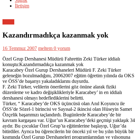
Sağlık
İletişim
Genel
Kazandırmadıkça kazanmak yok
16 Temmuz 2007
meltem
0 yorum
Özel Grup Dershanesi Müdürü Fahrettin Zeki Türker iddialı
konuştu:Kazandırmadıkça kazanmak yok
Karacabey Özel Gurup Dershaneleri Müdürü F. Zeki Türker
geleneğin bozulmadığını, 20062007 eğitim öğretim yılında da OKS
ve ÖSS’de başarıyı yakaladıklarını duyurdu.
F. Zeki Türker, velilerin önerilerini göz önüne alarak fiziki
düzenleme ve kadro değişiklikleriyle Karacabey’ in en iddialı
dershanesi olmayı hedeflediklerini belirtti.
Türker, “ Karacabey’de OKS üçüncüsü olan Anıl Koyuncu ile
ÖSS’de Sözel-1 birincisi ve Sayısal-2 ikincisi olan Hüseyin Samet
Özçelik başarımızı taçlandırdı. Bugünlerde Karacabey’de bir
kavram kargaşası var. Uğur’un Karacabey’deki geçmişi yaklaşık 34
aydır. Bu çocuklar Özel Grup’ta eğitimlerine başlayıp, Uğur’da
bitirdiler. Ayrıca bu öğrencilerin bir önceki yıl ve bu yılın büyük bir
kısmında Özel Gurup Dershaneleri programlarından ve yılsonuna