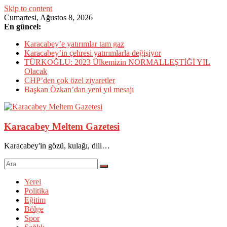
Skip to content
Cumartesi, Ağustos 8, 2026
En güncel:
Karacabey’e yatırımlar tam gaz
Karacabey’in çehresi yatırımlarla değişiyor
TÜRKOĞLU: 2023 Ülkemizin NORMALLEŞTİĞİ YIL
Olacak
CHP’den çok özel ziyaretler
Başkan Özkan’dan yeni yıl mesajı
Karacabey Meltem Gazetesi
Karacabey'in gözü, kulağı, dili…
Yerel
Politika
Eğitim
Bölge
Spor