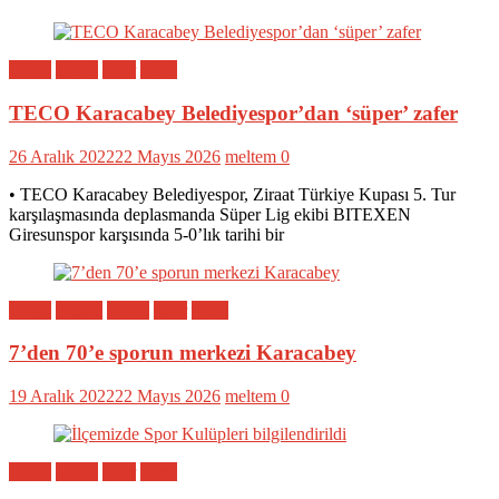
Bölge
Genel
Spor
Yerel
TECO Karacabey Belediyespor’dan ‘süper’ zafer
26 Aralık 2022
22 Mayıs 2026
meltem
0
• TECO Karacabey Belediyespor, Ziraat Türkiye Kupası 5. Tur
karşılaşmasında deplasmanda Süper Lig ekibi BITEXEN
Giresunspor karşısında 5-0’lık tarihi bir
Bölge
Eğitim
Genel
Spor
Yerel
7’den 70’e sporun merkezi Karacabey
19 Aralık 2022
22 Mayıs 2026
meltem
0
Bölge
Genel
Spor
Yerel