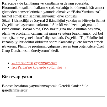
Karacabey’de kanıtlamış ve kanıtlamaya devam edecektir.
Ekonomik koşulların halkımızı çok zorladığı bu dönemde kâr amacı
gütmeden hemşerilerimizin yanında olmak ve “Baba Yurdumuza”
hizmet etmek için sabırsızlanıyoruz” diye konuştu.
Sözel-1 birinciliği ve Sayısal-2 ikinciliğini yakalayan Hüseyin Samet
Özçelik ise başarısının sırlarını, “ Sürekli ve düzenli çalışma, bol
kitap okuma, sosyal olma, ÖSS hazırlığına lise 2.sınıftan başlama,
planlı ve programlı çalışma, işi şansa ve uğura bırakmamak, bol bol
soru çözme ve genel tekrar” diye sıraladı. Özçelik, “Tıp Fakültesini
kazanıp iyi bir doktor olduktan sonra Karacabeylilere hizmet etmek
istiyorum. Planlı ve programlı çalışmayı seven tüm örgencilere Özel
Grup Dershanesini öneriyorum” dedi.
←
Su sıkıntısı yaşanmayacak!
İşçi Partisi’ne köylerde yoğun ilgi
→
Bir cevap yazın
E-posta hesabınız yayımlanmayacak.
Gerekli alanlar
*
ile
işaretlenmişlerdir