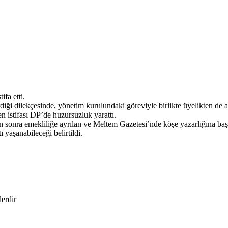
fa etti.
i dilekçesinde, yönetim kurulundaki göreviyle birlikte üyelikten de ayr
 istifası DP’de huzursuzluk yarattı.
onra emekliliğe ayrılan ve Meltem Gazetesi’nde köşe yazarlığına başlay
 yaşanabileceği belirtildi.
lerdir