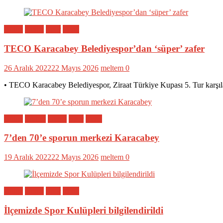
Bölge
Genel
Spor
Yerel
TECO Karacabey Belediyespor’dan ‘süper’ zafer
26 Aralık 2022
22 Mayıs 2026
meltem
0
• TECO Karacabey Belediyespor, Ziraat Türkiye Kupası 5. Tur karşıl
Bölge
Eğitim
Genel
Spor
Yerel
7’den 70’e sporun merkezi Karacabey
19 Aralık 2022
22 Mayıs 2026
meltem
0
Bölge
Genel
Spor
Yerel
İlçemizde Spor Kulüpleri bilgilendirildi