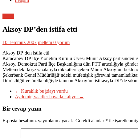
İletişim
Genel
Aksoy DP’den istifa etti
10 Temmuz 2007
meltem
0 yorum
Aksoy DP’den istifa etti
Karacabey DP İlçe Yönetim Kurulu Üyesi Münir Aksoy partisinden isti
Aksoy, Demokrat Parti İlçe Başkanlığına dün PTT aracılığıyla gönderdiğ
Meltemdeki köşe yazılarıyla dikkatleri çeken Münir Aksoy’un beklenen
Şekerbank Genel Müdürlüğü’ndeki müfettişlik görevini tamamladıktan s
Dürüstlüğü ve üretkenliğiyle tanınan Aksoy’un istifasıyla DP’de sıkıntı
←
Kuraklık buğdayı vurdu
Aydemir, vaadler havada kalıyor
→
Bir cevap yazın
E-posta hesabınız yayımlanmayacak.
Gerekli alanlar
*
ile işaretlenmiş