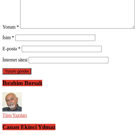
Yorum
*
İsim
*
E-posta
*
İnternet sitesi
İbrahim Bursalı
Tüm Yazıları
Canan Ekinci Yılmaz