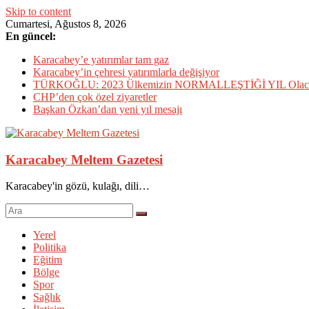
Skip to content
Cumartesi, Ağustos 8, 2026
En güncel:
Karacabey’e yatırımlar tam gaz
Karacabey’in çehresi yatırımlarla değişiyor
TÜRKOĞLU: 2023 Ülkemizin NORMALLEŞTİĞİ YIL Olac
CHP’den çok özel ziyaretler
Başkan Özkan’dan yeni yıl mesajı
Karacabey Meltem Gazetesi
Karacabey'in gözü, kulağı, dili…
Yerel
Politika
Eğitim
Bölge
Spor
Sağlık