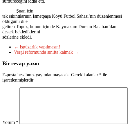
sürdüreceğini iddia etti.
Şuan için
tek sıkıntılarının İsmetpaşa Köyü Futbol Sahası’nın düzenlenmesi
olduğunu dile
getiren Topuz, bunun için de Kaymakam Dursun Balaban’dan
destek beklediklerini
sözlerine ekledi.
←
Işgüzarlık yapılmasın!
Vergi reformunda sınıfta kalmak
→
Bir cevap yazın
E-posta hesabınız yayımlanmayacak.
Gerekli alanlar
*
ile
işaretlenmişlerdir
Yorum
*