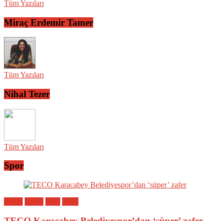
Tüm Yazıları
Miraç Erdemir Tamer
Tüm Yazıları
Nihal Tezer
Tüm Yazıları
Spor
Bölge
Genel
Spor
Yerel
TECO Karacabey Belediyespor’dan ‘süper’ zafer