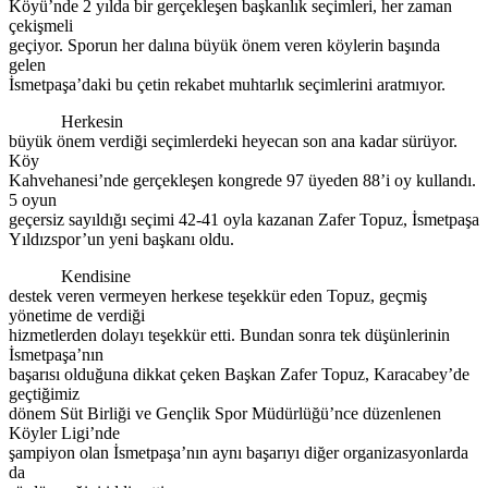
Köyü’nde 2 yılda bir gerçekleşen başkanlık seçimleri, her zaman
çekişmeli
geçiyor. Sporun her dalına büyük önem veren köylerin başında
gelen
İsmetpaşa’daki bu çetin rekabet muhtarlık seçimlerini aratmıyor.
Herkesin
büyük önem verdiği seçimlerdeki heyecan son ana kadar sürüyor.
Köy
Kahvehanesi’nde gerçekleşen kongrede 97 üyeden 88’i oy kullandı.
5 oyun
geçersiz sayıldığı seçimi 42-41 oyla kazanan Zafer Topuz, İsmetpaşa
Yıldızspor’un yeni başkanı oldu.
Kendisine
destek veren vermeyen herkese teşekkür eden Topuz, geçmiş
yönetime de verdiği
hizmetlerden dolayı teşekkür etti. Bundan sonra tek düşünlerinin
İsmetpaşa’nın
başarısı olduğuna dikkat çeken Başkan Zafer Topuz, Karacabey’de
geçtiğimiz
dönem Süt Birliği ve Gençlik Spor Müdürlüğü’nce düzenlenen
Köyler Ligi’nde
şampiyon olan İsmetpaşa’nın aynı başarıyı diğer organizasyonlarda
da