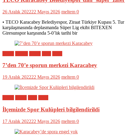
26 Aralık 2022
22 Mayıs 2026
meltem
0
• TECO Karacabey Belediyespor, Ziraat Türkiye Kupası 5. Tur
karşılaşmasında deplasmanda Süper Lig ekibi BITEXEN
Giresunspor karşısında 5-0’lık tarihi bir
Bölge
Eğitim
Genel
Spor
Yerel
7’den 70’e sporun merkezi Karacabey
19 Aralık 2022
22 Mayıs 2026
meltem
0
Bölge
Genel
Spor
Yerel
İlçemizde Spor Kulüpleri bilgilendirildi
17 Aralık 2022
22 Mayıs 2026
meltem
0