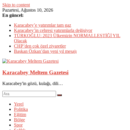
Skip to content
Pazartesi, Ağustos 10, 2026
En güncel:
Karacabey’e yatırımlar tam gaz
Karacabey’in çehresi yatırımlarla değişiyor
TÜRKOĞLU: 2023 Ülkemizin NORMALLEŞTİĞİ YIL
Olacak
CHP’den çok özel ziyaretler
Başkan Özkan’dan yeni yıl mesajı
Karacabey Meltem Gazetesi
Karacabey'in gözü, kulağı, dili…
Yerel
Politika
Eğitim
Bölge
Spor