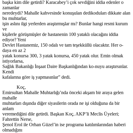
başka kim dile getirdi? Karacabey’i çok sevdiğini iddia edenler o
zamanlar
neredeydi? Mahalle kahvesinde konuşulan dedikoduları dikkate alan
bu muhtarlar,
işin aslını ilgi yerlerden araştırmışlar mı? Bunlar hangi resmi kurum
ve
kişilerle görüşmüşler de hastanenin 100 yataklı olacağını iddia
ediyor? Yeni
Devlet Hastanemiz, 150 odalı ve tam teşekküllü olacaktır. Her o-
daya en az 2
yatak konursa 300, 3 yatak konursa, 450 yatak olur. Emin olmak
istiyorlarsa,
Sağlık Bakanlığı İnşaat Daire Başkanlığından ko-nuyu araştırsınlar.
Kendi
kafalarına göre iş yapmasınlar” dedi.
Koç,
Emirsultan Mahalle Muhtarlığı’nda önceki akşam bir araya gelen
mahalle
muhtarları dışında diğer siyasilerin orada ne işi olduğuna da bir
anlam
veremediğini dile getirdi. Başkan Koç, AKP’li Meclis Üyeleri;
Fahrettin Nerse,
Şenol Erol ile Orhan Güzel’in ise programa katılımlarından haberi
olmadığını