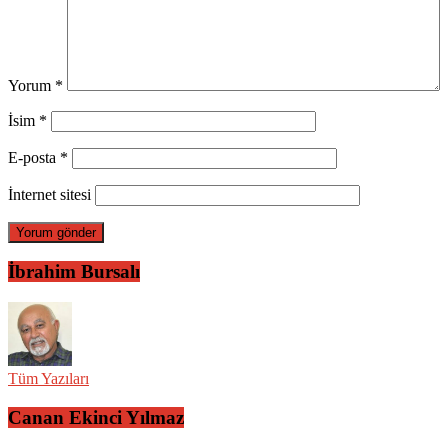
Yorum
*
İsim
*
E-posta
*
İnternet sitesi
İbrahim Bursalı
Tüm Yazıları
Canan Ekinci Yılmaz