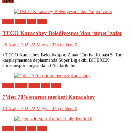
Bölge
Genel
Spor
Yerel
TECO Karacabey Belediyespor’dan ‘süper’ zafer
26 Aralık 2022
22 Mayıs 2026
meltem
0
• TECO Karacabey Belediyespor, Ziraat Türkiye Kupası 5. Tur
karşılaşmasında deplasmanda Süper Lig ekibi BITEXEN
Giresunspor karşısında 5-0’lık tarihi bir
Bölge
Eğitim
Genel
Spor
Yerel
7’den 70’e sporun merkezi Karacabey
19 Aralık 2022
22 Mayıs 2026
meltem
0
Bölge
Genel
Spor
Yerel