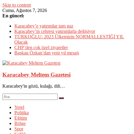
Skip to content
Cuma, Ağustos 7, 2026
En güncel:
Karacabey’e yatırımlar tam gaz
Karacabey’in çehresi yatırımlarla değişiyor
TÜRKOĞLU: 2023 Ülkemizin NORMALLEŞTİĞİ YIL
Olacak
CHP’den çok özel ziyaretler
Başkan Özkan’dan yeni yıl mesajı
Karacabey Meltem Gazetesi
Karacabey'in gözü, kulağı, dili…
Yerel
Politika
Eğitim
Bölge
Spor