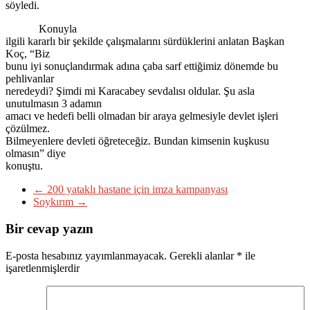
söyledi.
Konuyla
ilgili kararlı bir şekilde çalışmalarını sürdüklerini anlatan Başkan
Koç, “Biz
bunu iyi sonuçlandırmak adına çaba sarf ettiğimiz dönemde bu
pehlivanlar
neredeydi? Şimdi mi Karacabey sevdalısı oldular. Şu asla
unutulmasın 3 adamın
amacı ve hedefi belli olmadan bir araya gelmesiyle devlet işleri
çözülmez.
Bilmeyenlere devleti öğreteceğiz. Bundan kimsenin kuşkusu
olmasın” diye
konuştu.
←
200 yataklı hastane için imza kampanyası
Soykırım
→
Bir cevap yazın
E-posta hesabınız yayımlanmayacak.
Gerekli alanlar
*
ile
işaretlenmişlerdir