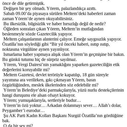
önce de dile getirmiştik.
Değişen bir şey olmadı. Yörem, palazlandıkça azıttı.
Sabah 09.00’da piyasaya sürülen Meltem’deki haberleri zaman
zaman Yörem’de aynen okuyabilirsiniz.
Bu ilkesizlik, bilgisizlik ve haber hırsızlığı değil de nedir?
Öğleden sonraları çıkan Yörem, Meltem’in mutfağından
beslenmeyle sözde Gazetecilik yapıyor.
Meltem çalışanlarının alınterini çalıyor. Emeğe saygısızlık yapıyor.
Özatilla’nın söylediği gibi “Bir yıl önceki haberi, ısıtıp ısıtıp,
noktasına virgülüne aynen yayınlıyor.
Ismarlama haber yapmaya alışık olan Yörem’in geçmişine bir bakın.
Bu günkü tutumu hiç de sürpriz sayılmaz.
Yörem, Vergi Dairesi’nin yamaklığını yaparken gazeteciliğin etik
değerlerini koruyabilir mi?
Meltem Gazetesi, devlet terörüyle kapatılıp, 18 gün süreyle
yayımına ara verilirken, gıkı çıkmayan Yörem, basın
özgürlüğünden, meslek ilkelerinden söz edelebilir mi?
Yörem’in Belediye’deki parmakçılarıyla, yüzü nurlu destekçilerinin
hangi duruşunu ele alsan ofsayt kokuyor.
Yörem; yumuşaklarıyla, sertleriyle budur…
Yörem’in özü yoktur… Arkadan dolanmayı sever… Allah’ı dolar,
Peygamber’i eurodur…
Şu AK Parti Kadın Kolları Başkanı Nurgül Özatilla’nın gördüğüne
bak.
O da bir şey mi?