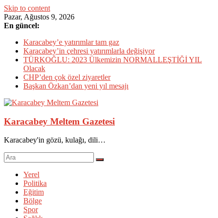
Skip to content
Pazar, Ağustos 9, 2026
En güncel:
Karacabey’e yatırımlar tam gaz
Karacabey’in çehresi yatırımlarla değişiyor
TÜRKOĞLU: 2023 Ülkemizin NORMALLEŞTİĞİ YIL
Olacak
CHP’den çok özel ziyaretler
Başkan Özkan’dan yeni yıl mesajı
Karacabey Meltem Gazetesi
Karacabey'in gözü, kulağı, dili…
Yerel
Politika
Eğitim
Bölge
Spor