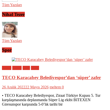
Tüm Yazıları
Nihal Tezer
Tüm Yazıları
Spor
Bölge
Genel
Spor
Yerel
TECO Karacabey Belediyespor’dan ‘süper’ zafer
26 Aralık 2022
22 Mayıs 2026
meltem
0
• TECO Karacabey Belediyespor, Ziraat Türkiye Kupası 5. Tur
karşılaşmasında deplasmanda Süper Lig ekibi BITEXEN
Giresunspor karşısında 5-0’lık tarihi bir