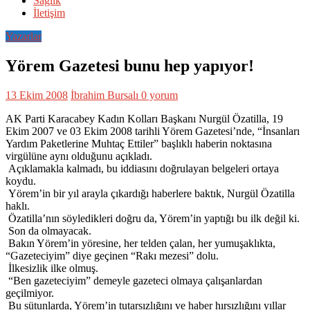
Sağlık
İletişim
Yazarlar
Yörem Gazetesi bunu hep yapıyor!
13 Ekim 2008
İbrahim Bursalı
0 yorum
AK Parti Karacabey Kadın Kolları Başkanı Nurgül Özatilla, 19
Ekim 2007 ve 03 Ekim 2008 tarihli Yörem Gazetesi’nde, “İnsanları
Yardım Paketlerine Muhtaç Ettiler” başlıklı haberin noktasına
virgülüne aynı olduğunu açıkladı.
Açıklamakla kalmadı, bu iddiasını doğrulayan belgeleri ortaya
koydu.
Yörem’in bir yıl arayla çıkardığı haberlere baktık, Nurgül Özatilla
haklı.
Özatilla’nın söyledikleri doğru da, Yörem’in yaptığı bu ilk değil ki.
Son da olmayacak.
Bakın Yörem’in yöresine, her telden çalan, her yumuşaklıkta,
“Gazeteciyim” diye geçinen “Rakı mezesi” dolu.
İlkesizlik ilke olmuş.
“Ben gazeteciyim” demeyle gazeteci olmaya çalışanlardan
geçilmiyor.
Bu sütunlarda, Yörem’in tutarsızlığını ve haber hırsızlığını yıllar