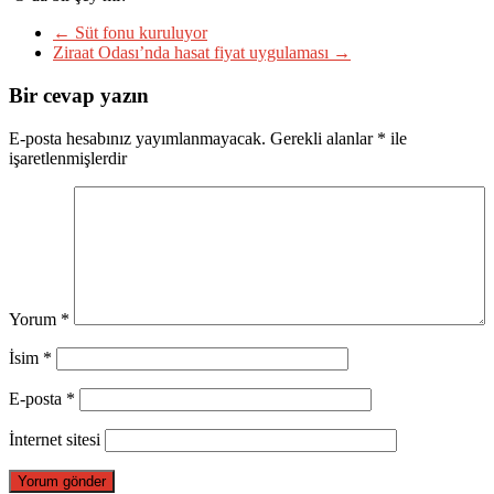
←
Süt fonu kuruluyor
Ziraat Odası’nda hasat fiyat uygulaması
→
Bir cevap yazın
E-posta hesabınız yayımlanmayacak.
Gerekli alanlar
*
ile
işaretlenmişlerdir
Yorum
*
İsim
*
E-posta
*
İnternet sitesi