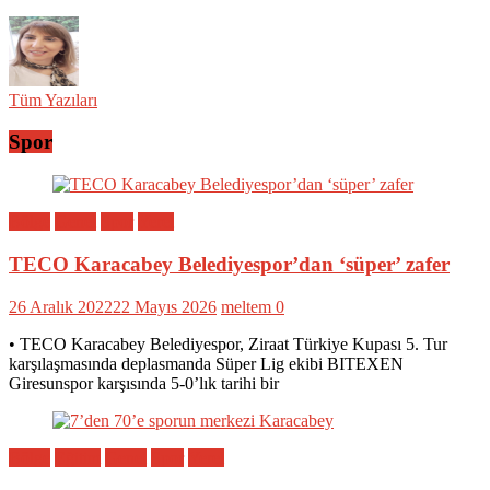
Tüm Yazıları
Spor
Bölge
Genel
Spor
Yerel
TECO Karacabey Belediyespor’dan ‘süper’ zafer
26 Aralık 2022
22 Mayıs 2026
meltem
0
• TECO Karacabey Belediyespor, Ziraat Türkiye Kupası 5. Tur
karşılaşmasında deplasmanda Süper Lig ekibi BITEXEN
Giresunspor karşısında 5-0’lık tarihi bir
Bölge
Eğitim
Genel
Spor
Yerel