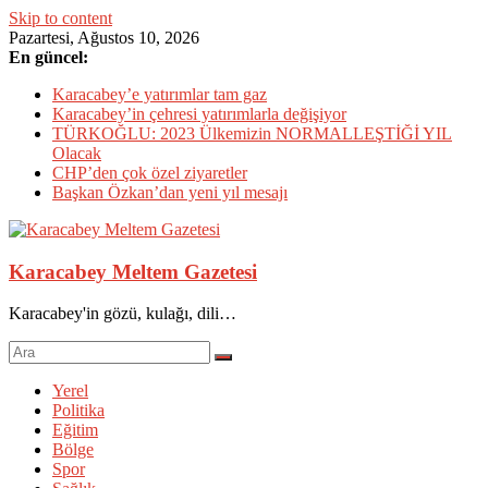
Skip to content
Pazartesi, Ağustos 10, 2026
En güncel:
Karacabey’e yatırımlar tam gaz
Karacabey’in çehresi yatırımlarla değişiyor
TÜRKOĞLU: 2023 Ülkemizin NORMALLEŞTİĞİ YIL
Olacak
CHP’den çok özel ziyaretler
Başkan Özkan’dan yeni yıl mesajı
Karacabey Meltem Gazetesi
Karacabey'in gözü, kulağı, dili…
Yerel
Politika
Eğitim
Bölge
Spor