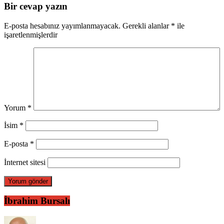
Bir cevap yazın
E-posta hesabınız yayımlanmayacak.
Gerekli alanlar
*
ile
işaretlenmişlerdir
Yorum
*
İsim
*
E-posta
*
İnternet sitesi
İbrahim Bursalı