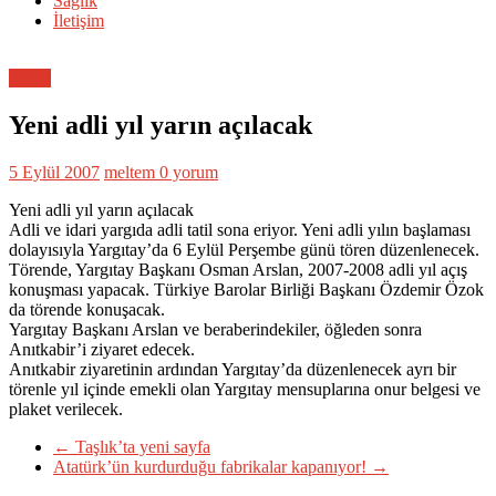
Sağlık
İletişim
Genel
Yeni adli yıl yarın açılacak
5 Eylül 2007
meltem
0 yorum
Yeni adli yıl yarın açılacak
Adli ve idari yargıda adli tatil sona eriyor. Yeni adli yılın başlaması
dolayısıyla Yargıtay’da 6 Eylül Perşembe günü tören düzenlenecek.
Törende, Yargıtay Başkanı Osman Arslan, 2007-2008 adli yıl açış
konuşması yapacak. Türkiye Barolar Birliği Başkanı Özdemir Özok
da törende konuşacak.
Yargıtay Başkanı Arslan ve beraberindekiler, öğleden sonra
Anıtkabir’i ziyaret edecek.
Anıtkabir ziyaretinin ardından Yargıtay’da düzenlenecek ayrı bir
törenle yıl içinde emekli olan Yargıtay mensuplarına onur belgesi ve
plaket verilecek.
←
Taşlık’ta yeni sayfa
Atatürk’ün kurdurduğu fabrikalar kapanıyor!
→