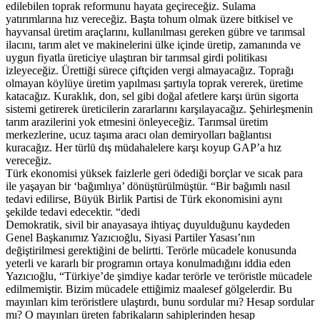
edilebilen toprak reformunu hayata geçireceğiz. Sulama
yatırımlarına hız vereceğiz. Başta tohum olmak üzere bitkisel ve
hayvansal üretim araçlarını, kullanılması gereken gübre ve tarımsal
ilacını, tarım alet ve makinelerini ülke içinde üretip, zamanında ve
uygun fiyatla üreticiye ulaştıran bir tarımsal girdi politikası
izleyeceğiz. Ürettiği sürece çiftçiden vergi almayacağız. Toprağı
olmayan köylüye üretim yapılması şartıyla toprak vererek, üretime
katacağız. Kuraklık, don, sel gibi doğal afetlere karşı ürün sigorta
sistemi getirerek üreticilerin zararlarını karşılayacağız. Şehirleşmenin
tarım arazilerini yok etmesini önleyeceğiz. Tarımsal üretim
merkezlerine, ucuz taşıma aracı olan demiryolları bağlantısı
kuracağız. Her türlü dış müdahalelere karşı koyup GAP’a hız
vereceğiz.
Türk ekonomisi yüksek faizlerle geri ödediği borçlar ve sıcak para
ile yaşayan bir ‘bağımlıya’ dönüştürülmüştür. “Bir bağımlı nasıl
tedavi edilirse, Büyük Birlik Partisi de Türk ekonomisini aynı
şekilde tedavi edecektir. “dedi
Demokratik, sivil bir anayasaya ihtiyaç duyulduğunu kaydeden
Genel Başkanımız Yazıcıoğlu, Siyasi Partiler Yasası’nın
değiştirilmesi gerektiğini de belirtti. Terörle mücadele konusunda
yeterli ve kararlı bir programın ortaya konulmadığını iddia eden
Yazıcıoğlu, “Türkiye’de şimdiye kadar terörle ve teröristle mücadele
edilmemiştir. Bizim mücadele ettiğimiz maalesef gölgelerdir. Bu
mayınları kim teröristlere ulaştırdı, bunu sordular mı? Hesap sordular
mı? O mayınları üreten fabrikaların sahiplerinden hesap