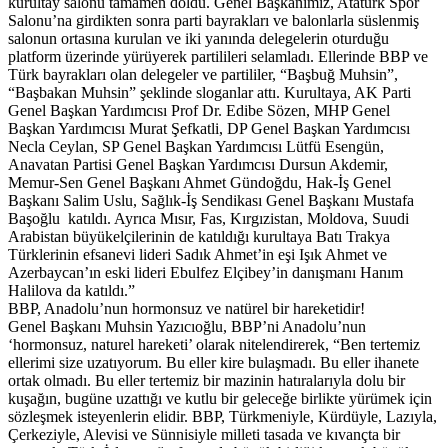
kurultay salonu tamamen doldu. Genel Başkanımız, Atatürk Spor
Salonu’na girdikten sonra parti bayrakları ve balonlarla süslenmiş
salonun ortasına kurulan ve iki yanında delegelerin oturduğu
platform üzerinde yürüyerek partilileri selamladı. Ellerinde BBP ve
Türk bayrakları olan delegeler ve partililer, “Başbuğ Muhsin”,
“Başbakan Muhsin” şeklinde sloganlar attı. Kurultaya, AK Parti
Genel Başkan Yardımcısı Prof Dr. Edibe Sözen, MHP Genel
Başkan Yardımcısı Murat Şefkatli, DP Genel Başkan Yardımcısı
Necla Ceylan, SP Genel Başkan Yardımcısı Lütfü Esengün,
Anavatan Partisi Genel Başkan Yardımcısı Dursun Akdemir,
Memur-Sen Genel Başkanı Ahmet Gündoğdu, Hak-İş Genel
Başkanı Salim Uslu, Sağlık-İş Sendikası Genel Başkanı Mustafa
Başoğlu katıldı. Ayrıca Mısır, Fas, Kırgızistan, Moldova, Suudi
Arabistan büyükelçilerinin de katıldığı kurultaya Batı Trakya
Türklerinin efsanevi lideri Sadık Ahmet’in eşi Işık Ahmet ve
Azerbaycan’ın eski lideri Ebulfez Elçibey’in danışmanı Hanım
Halilova da katıldı.”
BBP, Anadolu’nun hormonsuz ve natürel bir hareketidir!
Genel Başkanı Muhsin Yazıcıoğlu, BBP’ni Anadolu’nun
‘hormonsuz, naturel hareketi’ olarak nitelendirerek, “Ben tertemiz
ellerimi size uzatıyorum. Bu eller kire bulaşmadı. Bu eller ihanete
ortak olmadı. Bu eller tertemiz bir mazinin hatıralarıyla dolu bir
kuşağın, bugüne uzattığı ve kutlu bir geleceğe birlikte yürümek için
sözleşmek isteyenlerin elidir. BBP, Türkmeniyle, Kürdüyle, Lazıyla,
Çerkeziyle, Alevisi ve Sünnisiyle milleti tasada ve kıvançta bir