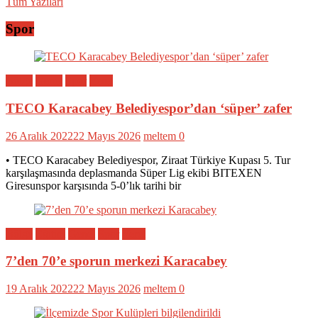
Tüm Yazıları
Spor
Bölge
Genel
Spor
Yerel
TECO Karacabey Belediyespor’dan ‘süper’ zafer
26 Aralık 2022
22 Mayıs 2026
meltem
0
• TECO Karacabey Belediyespor, Ziraat Türkiye Kupası 5. Tur
karşılaşmasında deplasmanda Süper Lig ekibi BITEXEN
Giresunspor karşısında 5-0’lık tarihi bir
Bölge
Eğitim
Genel
Spor
Yerel
7’den 70’e sporun merkezi Karacabey
19 Aralık 2022
22 Mayıs 2026
meltem
0