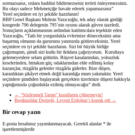
sormazsanız, onlara haddini bildirmezseniz terörü önleyemezsiniz.
Bu olayı sadece Mehmetçiğe havale ederek yapamazsınız”
Yerel seçimlere en iyi şekilde hazırlanın!
BBP Genel Başkanı Muhsin Yazıcıoğlu, tek aday olarak girdiği
kongrede 796 delegenin 795’nin oyunu alarak güven tazeledi.
Sonuçların açıklanmasının ardından katılımcılara teşekkür eden
Yazıcıoğlu, “Tatlı bir yorgunlukla evlerinize döneceksiniz ama
başarmış olmanın da gururunu yanınızda götüreceksiniz. Yerel
seçimlere en iyi şekilde hazırlanın. Sizi bir büyük birliğe
çağırmıştım, şimdi sizi kutlu bir iktidara çağırıyorum. Kurultaya
gelemeyenlere selam götürün. Rüşvet kasalarından, yolsuzluk
keselerinden, birtakım güç odaklarından elde edilmiş kolay
kazançlar, rüzgârla gelenler rüzgârla giderler. Bize düşen,
karanlıktan şikâyet etmek değil karanlığa mum yakmaktır. Yerel
seçimlere şimdiden başlayarak gerçekten üzerimize düşeni hakkıyla
yaptığımızda çoğunlukla ezilmiş olmayacağız” dedi.
←
“Sözleşmeli Tarım” kurallarını çiğnemeyin!
Beşiktaşlılar Derneği, Levent Erdoğan’ı konuk etti
→
Bir cevap yazın
E-posta hesabınız yayımlanmayacak.
Gerekli alanlar
*
ile
işaretlenmişlerdir