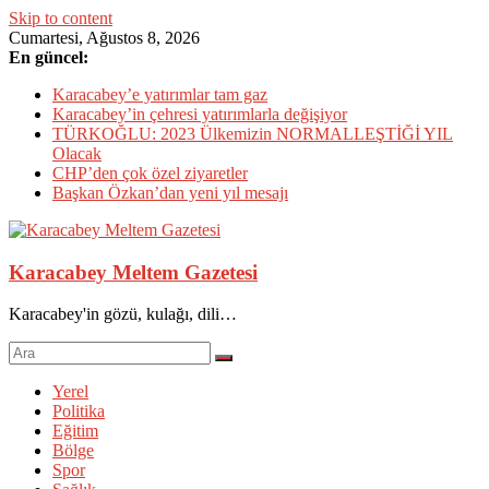
Skip to content
Cumartesi, Ağustos 8, 2026
En güncel:
Karacabey’e yatırımlar tam gaz
Karacabey’in çehresi yatırımlarla değişiyor
TÜRKOĞLU: 2023 Ülkemizin NORMALLEŞTİĞİ YIL
Olacak
CHP’den çok özel ziyaretler
Başkan Özkan’dan yeni yıl mesajı
Karacabey Meltem Gazetesi
Karacabey'in gözü, kulağı, dili…
Yerel
Politika
Eğitim
Bölge
Spor