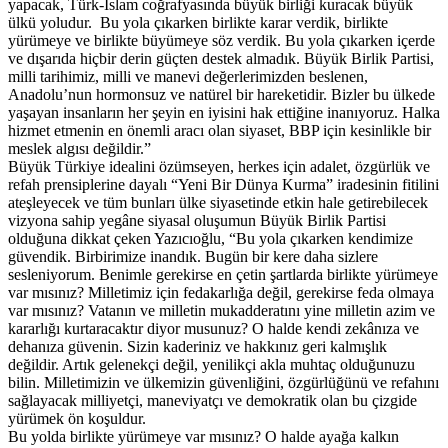
yapacak, Türk-İslam coğrafyasında büyük birliği kuracak büyük
ülkü yoludur. Bu yola çıkarken birlikte karar verdik, birlikte
yürümeye ve birlikte büyümeye söz verdik. Bu yola çıkarken içerde
ve dışarıda hiçbir derin güçten destek almadık. Büyük Birlik Partisi,
milli tarihimiz, milli ve manevi değerlerimizden beslenen,
Anadolu’nun hormonsuz ve natürel bir hareketidir. Bizler bu ülkede
yaşayan insanların her şeyin en iyisini hak ettiğine inanıyoruz. Halka
hizmet etmenin en önemli aracı olan siyaset, BBP için kesinlikle bir
meslek algısı değildir.”
Büyük Türkiye idealini özümseyen, herkes için adalet, özgürlük ve
refah prensiplerine dayalı “Yeni Bir Dünya Kurma” iradesinin fitilini
ateşleyecek ve tüm bunları ülke siyasetinde etkin hale getirebilecek
vizyona sahip yegâne siyasal oluşumun Büyük Birlik Partisi
olduğuna dikkat çeken Yazıcıoğlu, “Bu yola çıkarken kendimize
güvendik. Birbirimize inandık. Bugün bir kere daha sizlere
sesleniyorum. Benimle gerekirse en çetin şartlarda birlikte yürümeye
var mısınız? Milletimiz için fedakarlığa değil, gerekirse feda olmaya
var mısınız? Vatanın ve milletin mukadderatını yine milletin azim ve
kararlığı kurtaracaktır diyor musunuz? O halde kendi zekânıza ve
dehanıza güvenin. Sizin kaderiniz ve hakkınız geri kalmışlık
değildir. Artık gelenekçi değil, yenilikçi akla muhtaç olduğunuzu
bilin. Milletimizin ve ülkemizin güvenliğini, özgürlüğünü ve refahını
sağlayacak milliyetçi, maneviyatçı ve demokratik olan bu çizgide
yürümek ön koşuldur.
Bu yolda birlikte yürümeye var mısınız? O halde ayağa kalkın