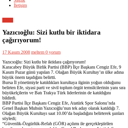
Sağlık
İletişim
Genel
Yazıcıoğlu: Sizi kutlu bir iktidara
çağırıyorum!
17 Kasım 2008
meltem
0 yorum
Yazıcıoğlu: Sizi kutlu bir iktidara çağırıyorum!
Karacabey Büyük Birlik Partisi (BBP) İlçe Başkanı Cengiz Efe, 9
Kasım Pazar günü yapılan 7. Olağan Büyük Kurultay’ın ülke adına
büyük önem taşıdığını belirtti.
Bursa İl yönetimiyle katıldıkları kurultaya ilginin yoğun olduğunu
belirten Efe, siyasi parti ve sivil toplum örgüt temsilcilerinin yanı sıra
büyükelçilerin ve Batı Trakya Türk liderlerinin de katıldığını
bildirdi.
BBP Partisi İlçe Başkanı Cengiz Efe, Atatürk Spor Salonu’nda
Genel Başkan Muhsin Yazıcıoğlu’nun tek aday olarak katıldığı 7.
Olağan Büyük Kurultayı saat 10.00’da başladığını belirterek şunları
söyledi;
“Güvenlik-Özgürlük-Refah (GÖR) açılımı ile gerçekleştirilen