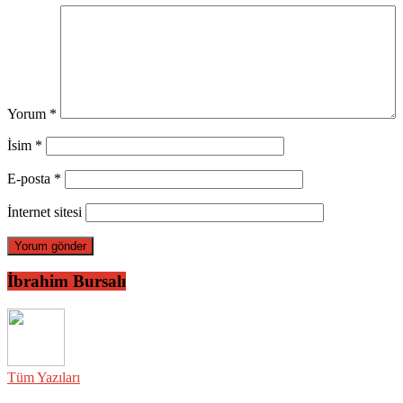
Yorum
*
İsim
*
E-posta
*
İnternet sitesi
İbrahim Bursalı
Tüm Yazıları