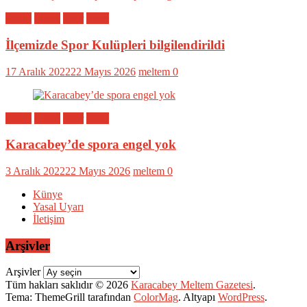
Bölge
Genel
Spor
Yerel
İlçemizde Spor Kulüpleri bilgilendirildi
17 Aralık 2022
22 Mayıs 2026
meltem
0
Bölge
Genel
Spor
Yerel
Karacabey’de spora engel yok
3 Aralık 2022
22 Mayıs 2026
meltem
0
Künye
Yasal Uyarı
İletişim
Arşivler
Arşivler
Tüm hakları saklıdır © 2026
Karacabey Meltem Gazetesi
.
Tema: ThemeGrill tarafından
ColorMag
. Altyapı
WordPress
.