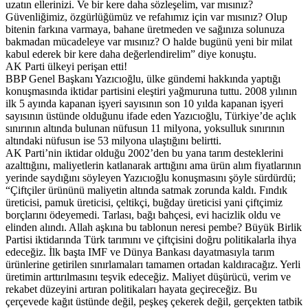
uzatın ellerinizi. Ve bir kere daha sözleşelim, var mısınız?
Güvenliğimiz, özgürlüğümüz ve refahımız için var mısınız? Olup
bitenin farkına varmaya, bahane üretmeden ve sağınıza solunuza
bakmadan mücadeleye var mısınız? O halde bugünü yeni bir milat
kabul ederek bir kere daha değerlendirelim” diye konuştu.
AK Parti ülkeyi perişan etti!
BBP Genel Başkanı Yazıcıoğlu, ülke gündemi hakkında yaptığı
konuşmasında iktidar partisini eleştiri yağmuruna tuttu. 2008 yılının
ilk 5 ayında kapanan işyeri sayısının son 10 yılda kapanan işyeri
sayısının üstünde olduğunu ifade eden Yazıcıoğlu, Türkiye’de açlık
sınırının altında bulunan nüfusun 11 milyona, yoksulluk sınırının
altındaki nüfusun ise 53 milyona ulaştığını belirtti.
AK Parti’nin iktidar olduğu 2002’den bu yana tarım desteklerini
azalttığını, maliyetlerin katlanarak arttığını ama ürün alım fiyatlarının
yerinde saydığını söyleyen Yazıcıoğlu konuşmasını şöyle sürdürdü;
“Çiftçiler ürününü maliyetin altında satmak zorunda kaldı. Fındık
üreticisi, pamuk üreticisi, çeltikçi, buğday üreticisi yani çiftçimiz
borçlarını ödeyemedi. Tarlası, bağı bahçesi, evi hacizlik oldu ve
elinden alındı. Allah aşkına bu tablonun neresi pembe? Büyük Birlik
Partisi iktidarında Türk tarımını ve çiftçisini doğru politikalarla ihya
edeceğiz. İlk başta IMF ve Dünya Bankası dayatmasıyla tarım
ürünlerine getirilen sınırlamaları tamamen ortadan kaldıracağız. Yerli
üretimin arttırılmasını teşvik edeceğiz. Maliyet düşürücü, verim ve
rekabet düzeyini artıran politikaları hayata geçireceğiz. Bu
çerçevede kağıt üstünde değil, peşkeş çekerek değil, gerçekten tatbik