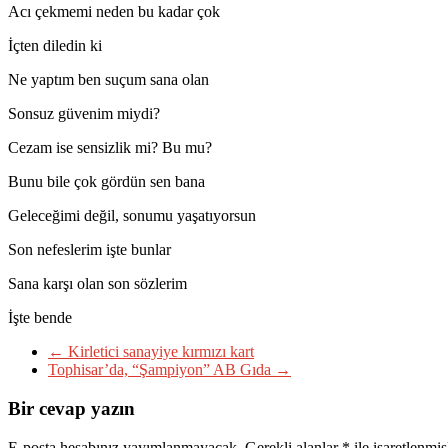
Acı çekmemi neden bu kadar çok
İçten diledin ki
Ne yaptım ben suçum sana olan
Sonsuz güvenim miydi?
Cezam ise sensizlik mi? Bu mu?
Bunu bile çok gördün sen bana
Geleceğimi değil, sonumu yaşatıyorsun
Son nefeslerim işte bunlar
Sana karşı olan son sözlerim
İşte bende
←
Kirletici sanayiye kırmızı kart
Tophisar’da, “Şampiyon” AB Gıda
→
Bir cevap yazın
E-posta hesabınız yayımlanmayacak.
Gerekli alanlar
*
ile işaretlenmiş