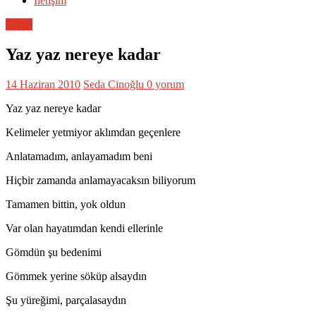
İletişim
Genel
Yaz yaz nereye kadar
14 Haziran 2010
Seda Cinoğlu
0 yorum
Yaz yaz nereye kadar
Kelimeler yetmiyor aklımdan geçenlere
Anlatamadım, anlayamadım beni
Hiçbir zamanda anlamayacaksın biliyorum
Tamamen bittin, yok oldun
Var olan hayatımdan kendi ellerinle
Gömdün şu bedenimi
Gömmek yerine söküp alsaydın
Şu yüreğimi, parçalasaydın