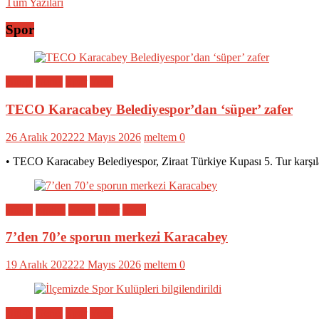
Tüm Yazıları
Spor
Bölge
Genel
Spor
Yerel
TECO Karacabey Belediyespor’dan ‘süper’ zafer
26 Aralık 2022
22 Mayıs 2026
meltem
0
• TECO Karacabey Belediyespor, Ziraat Türkiye Kupası 5. Tur karşıl
Bölge
Eğitim
Genel
Spor
Yerel
7’den 70’e sporun merkezi Karacabey
19 Aralık 2022
22 Mayıs 2026
meltem
0
Bölge
Genel
Spor
Yerel