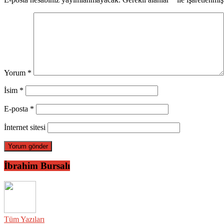
Yorum
*
İsim
*
E-posta
*
İnternet sitesi
İbrahim Bursalı
Tüm Yazıları