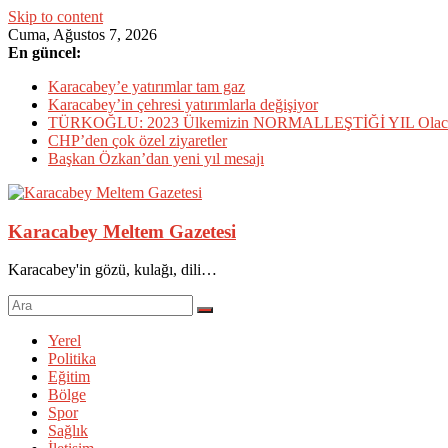
Skip to content
Cuma, Ağustos 7, 2026
En güncel:
Karacabey’e yatırımlar tam gaz
Karacabey’in çehresi yatırımlarla değişiyor
TÜRKOĞLU: 2023 Ülkemizin NORMALLEŞTİĞİ YIL Olac
CHP’den çok özel ziyaretler
Başkan Özkan’dan yeni yıl mesajı
Karacabey Meltem Gazetesi
Karacabey'in gözü, kulağı, dili…
Yerel
Politika
Eğitim
Bölge
Spor
Sağlık