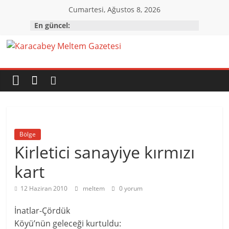
Skip
Cumartesi, Ağustos 8, 2026
to
En güncel:
content
Karacabey
Meltem
Gazetesi
Bölge
Karacabey'in
Kirletici sanayiye kırmızı
gözü,
kulağı,
kart
dili…
12 Haziran 2010
meltem
0 yorum
İnatlar-Çördük
Köyü’nün geleceği kurtuldu: