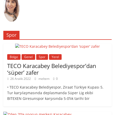
Spor
Bölge
Genel
Spor
Yerel
TECO Karacabey Belediyespor’dan
‘süper’ zafer
26 Aralık 2022
meltem
0
• TECO Karacabey Belediyespor, Ziraat Türkiye Kupası 5.
Tur karşılaşmasında deplasmanda Süper Lig ekibi
BITEXEN Giresunspor karşısında 5-0’lık tarihi bir