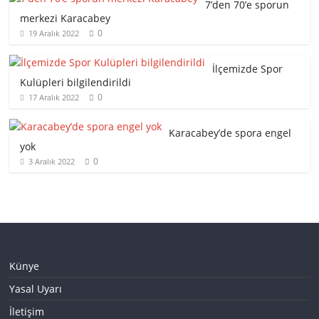
7’den 70’e sporun
merkezi Karacabey
0
19 Aralık 2022
İlçemizde Spor
Kulüpleri bilgilendirildi
0
17 Aralık 2022
Karacabey’de spora engel
yok
0
3 Aralık 2022
Künye
Yasal Uyarı
İletişim