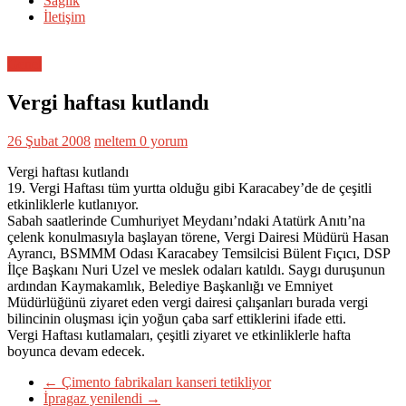
Sağlık
İletişim
Genel
Vergi haftası kutlandı
26 Şubat 2008
meltem
0 yorum
Vergi haftası kutlandı
19. Vergi Haftası tüm yurtta olduğu gibi Karacabey’de de çeşitli
etkinliklerle kutlanıyor.
Sabah saatlerinde Cumhuriyet Meydanı’ndaki Atatürk Anıtı’na
çelenk konulmasıyla başlayan törene, Vergi Dairesi Müdürü Hasan
Ayrancı, BSMMM Odası Karacabey Temsilcisi Bülent Fıçıcı, DSP
İlçe Başkanı Nuri Uzel ve meslek odaları katıldı. Saygı duruşunun
ardından Kaymakamlık, Belediye Başkanlığı ve Emniyet
Müdürlüğünü ziyaret eden vergi dairesi çalışanları burada vergi
bilincinin oluşması için yoğun çaba sarf ettiklerini ifade etti.
Vergi Haftası kutlamaları, çeşitli ziyaret ve etkinliklerle hafta
boyunca devam edecek.
←
Çimento fabrikaları kanseri tetikliyor
İpragaz yenilendi
→