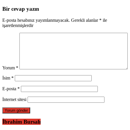
Bir cevap yazın
E-posta hesabınız yayımlanmayacak.
Gerekli alanlar
*
ile
işaretlenmişlerdir
Yorum
*
İsim
*
E-posta
*
İnternet sitesi
İbrahim Bursalı