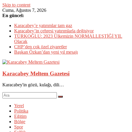
Skip to content
Cuma, Ağustos 7, 2026
En güncel:
Karacabey’e yatırımlar tam gaz
Karacabey’in çehresi yatırımlarla değişiyor
TÜRKOĞLU: 2023 Ülkemizin NORMALLEŞTİĞİ YIL
Olacak
CHP’den çok özel ziyaretler
Başkan Özkan’dan yeni yıl mesajı
Karacabey Meltem Gazetesi
Karacabey'in gözü, kulağı, dili…
Yerel
Politika
Eğitim
Bölge
Spor