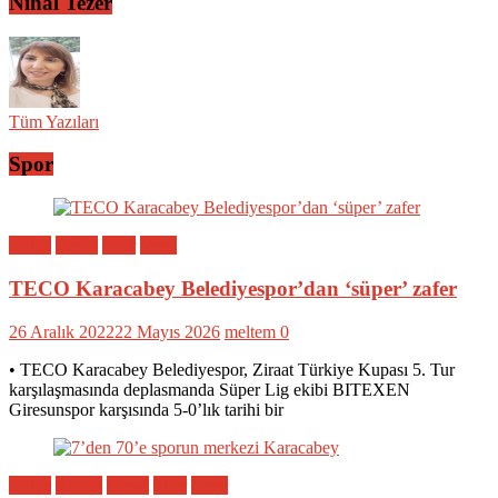
Nihal Tezer
Tüm Yazıları
Spor
Bölge
Genel
Spor
Yerel
TECO Karacabey Belediyespor’dan ‘süper’ zafer
26 Aralık 2022
22 Mayıs 2026
meltem
0
• TECO Karacabey Belediyespor, Ziraat Türkiye Kupası 5. Tur
karşılaşmasında deplasmanda Süper Lig ekibi BITEXEN
Giresunspor karşısında 5-0’lık tarihi bir
Bölge
Eğitim
Genel
Spor
Yerel