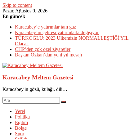
Skip to content
Pazar, Ağustos 9, 2026
En güncel:
Karacabey’e yatırımlar tam gaz
Karacabey’in çehresi yatırımlarla değişiyor
TÜRKOĞLU: 2023 Ülkemizin NORMALLEŞTİĞİ YIL
Olacak
CHP’den çok özel ziyaretler
Başkan Özkan’dan yeni yıl mesajı
Karacabey Meltem Gazetesi
Karacabey'in gözü, kulağı, dili…
Yerel
Politika
Eğitim
Bölge
Spor