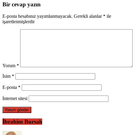
Bir cevap yazın
E-posta hesabınız yayımlanmayacak.
Gerekli alanlar
*
ile
işaretlenmişlerdir
Yorum
*
İsim
*
E-posta
*
İnternet sitesi
İbrahim Bursalı