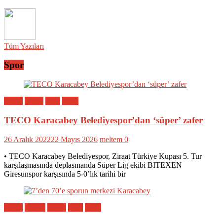
Tüm Yazıları
Spor
Bölge
Genel
Spor
Yerel
TECO Karacabey Belediyespor’dan ‘süper’ zafer
26 Aralık 2022
22 Mayıs 2026
meltem
0
• TECO Karacabey Belediyespor, Ziraat Türkiye Kupası 5. Tur
karşılaşmasında deplasmanda Süper Lig ekibi BITEXEN
Giresunspor karşısında 5-0’lık tarihi bir
Bölge
Eğitim
Genel
Spor
Yerel