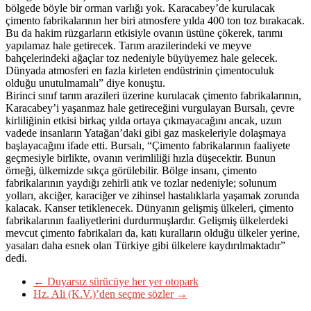
bölgede böyle bir orman varlığı yok. Karacabey’de kurulacak
çimento fabrikalarının her biri atmosfere yılda 400 ton toz bırakacak.
Bu da hakim rüzgarların etkisiyle ovanın üstüne çökerek, tarımı
yapılamaz hale getirecek. Tarım arazilerindeki ve meyve
bahçelerindeki ağaçlar toz nedeniyle büyüyemez hale gelecek.
Dünyada atmosferi en fazla kirleten endüstrinin çimentoculuk
olduğu unutulmamalı” diye konuştu.
Birinci sınıf tarım arazileri üzerine kurulacak çimento fabrikalarının,
Karacabey’i yaşanmaz hale getireceğini vurgulayan Bursalı, çevre
kirliliğinin etkisi birkaç yılda ortaya çıkmayacağını ancak, uzun
vadede insanların Yatağan’daki gibi gaz maskeleriyle dolaşmaya
başlayacağını ifade etti. Bursalı, “Çimento fabrikalarının faaliyete
geçmesiyle birlikte, ovanın verimliliği hızla düşecektir. Bunun
örneği, ülkemizde sıkça görülebilir. Bölge insanı, çimento
fabrikalarının yaydığı zehirli atık ve tozlar nedeniyle; solunum
yolları, akciğer, karaciğer ve zihinsel hastalıklarla yaşamak zorunda
kalacak. Kanser tetiklenecek. Dünyanın gelişmiş ülkeleri, çimento
fabrikalarının faaliyetlerini durdurmuşlardır. Gelişmiş ülkelerdeki
mevcut çimento fabrikaları da, katı kuralların olduğu ülkeler yerine,
yasaları daha esnek olan Türkiye gibi ülkelere kaydırılmaktadır”
dedi.
←
Duyarsız sürücüye her yer otopark
Hz. Ali (K.V.)’den seçme sözler
→