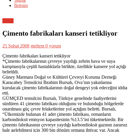
Sağlık
İletişim
Genel
Çimento fabrikaları kanseri tetikliyor
25 Şubat 2008
meltem
0 yorum
Çimento fabrikaları kanseri tetikliyor
*Çimento fabrikalarının çevreye yaydığı zehrin hava ve suya
karışmasıyla çeşitli hastalıklarla birlikte, özellikle kansere yol açtığı
belirtildi.
Güney Marmara Doğal ve Kültürel Çevreyi Koruma Derneği
Karacabey Temsilcisi İbrahim Bursalı, Ova’nın yakınlarına
kurulacak çimento fabrikalarının doğal dengeyi yok edeceğini iddia
etti.
GÜMÇED temsilcisi Bursalı, Türkiye genelinde faaliyetlerini
sürdüren 41 çimento fabrikası olduğunu ve bulunduğu bölgelerde
onarılması güç çevre felaketlerine yol açtığını belirtti. Bursalı,
“Ülkemizde bulunan 41 adet çimento fabrikası, ormanların
karbondioksit emisyon kapasitesinin %13.5’ini tüketmektedir. Bir
çimento fabrikasının çevreye yaydığı karbondioksit gazının zararsız
hale gelebilmesi için 300 bin dönüm ormana ihtiyaç var. Ancak