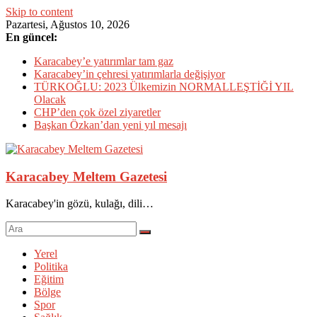
Skip to content
Pazartesi, Ağustos 10, 2026
En güncel:
Karacabey’e yatırımlar tam gaz
Karacabey’in çehresi yatırımlarla değişiyor
TÜRKOĞLU: 2023 Ülkemizin NORMALLEŞTİĞİ YIL
Olacak
CHP’den çok özel ziyaretler
Başkan Özkan’dan yeni yıl mesajı
Karacabey Meltem Gazetesi
Karacabey'in gözü, kulağı, dili…
Yerel
Politika
Eğitim
Bölge
Spor