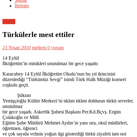
Sağlık
İletişim
Eğitim
Türkülerle mest ettiler
23 Nisan 2010
meltem
0 yorum
14 Eylül
İlköğretim’in minikleri unutulmaz bir gece yaşattı:
Karacabey 14 Eylül İlköğretim Okulu’nun bu yıl ikincisini
düzenlediği “Türkümüz Sevgi” isimli Türk Halk Müziği konseri
coşkulu geçti.
Şükran
Yemişçioğlu Kültür Merkezi’ni tıklım tıklım dolduran türkü severler,
unutulmaz
bir gece yaşadı. Askerlik Şubesi Başkanı Per.Kd.Bçvş. Ergün
Çolakoğlu ve Milli
Eğitim Şube Müdürü Mehmet Aydın’ın yanı sıra, okul müdürleri,
öğretmen, öğrenci
ve çok sayıda velinin yoğun ilgi gösterdiği türkü ziyafeti tam not