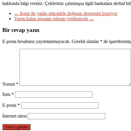
hakkında bilgi veriniz. Çekleriniz çalınmışsa ilgili bankalara derhal b
←
Kene ile yanlış mücadele doğanın dengesini bozuyor
Yarım kalan inşaatın ruhsatı yenilenecek
→
Bir cevap yazın
E-posta hesabınız yayımlanmayacak.
Gerekli alanlar
*
ile işaretlenmiş
Yorum
*
İsim
*
E-posta
*
İnternet sitesi