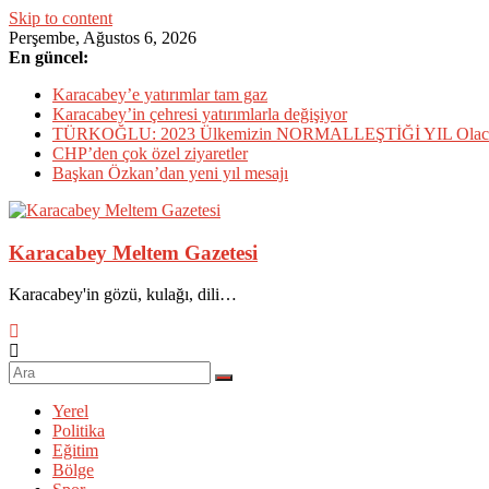
Skip to content
Perşembe, Ağustos 6, 2026
En güncel:
Karacabey’e yatırımlar tam gaz
Karacabey’in çehresi yatırımlarla değişiyor
TÜRKOĞLU: 2023 Ülkemizin NORMALLEŞTİĞİ YIL Olac
CHP’den çok özel ziyaretler
Başkan Özkan’dan yeni yıl mesajı
Karacabey Meltem Gazetesi
Karacabey'in gözü, kulağı, dili…
Yerel
Politika
Eğitim
Bölge