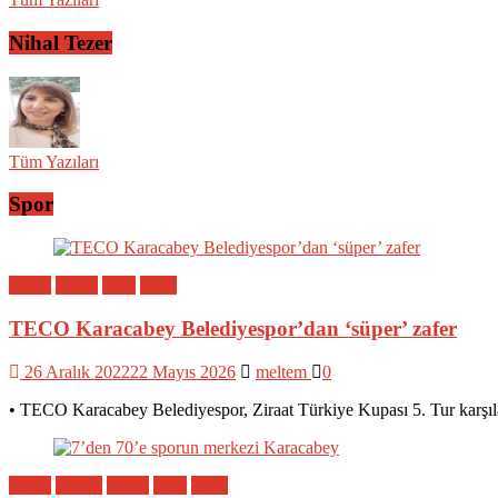
Nihal Tezer
Tüm Yazıları
Spor
Bölge
Genel
Spor
Yerel
TECO Karacabey Belediyespor’dan ‘süper’ zafer
26 Aralık 2022
22 Mayıs 2026
meltem
0
• TECO Karacabey Belediyespor, Ziraat Türkiye Kupası 5. Tur karşıl
Bölge
Eğitim
Genel
Spor
Yerel