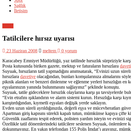
Spor
Sağlık
İletişim
Genel
Tatilcilere hırsız uyarısı
23 Haziran 2008
meltem
0 yorum
Karacabey Emniyet Müdürlüğü, yaz tatilinde hırsızlık sürpriziyle karşı
Posta kutusunda biriken gazete, mektup ve faturaların hırsızlara
davet
Suyuak, hırsızların tatil yapmadığını anımsatarak, “Evinizi uzun süreli
hırsızlara
davetiye
olacağından, bunları komşularınıza almalarını söyley
piknik alanları ve benzeri dinlenme ve eğlenme yerleri hırsızlığın en 
eşyalarınızın yanında bulunmasını sağlayınız” şeklinde konuştu.
Suyuak, tatile gideceklere hırsızlık olaylarına karşı şu tavsiyelerde bu
“Evin etrafını ışıklandırın ve alarm sistemi kurun. Hırsızlığa karşı kıy
karıştırdığından, kıymetli eşyaları değişik yerde saklayın.
Evden uzun süreli ayrıldığınızda, değerli eşya ve mücevheratları güveni
Apartman giriş kapısını sürekli kapalı tutun, mümkünse kapıya çifte ki
Güvenlik zaaflarını tespit ederek, polisten yardım isteyin ve evinizi sig
Özellikle tatil dönemlerindeki tatilcilere seslenen Suyuak, önlemlere
dokunmayınız. En yakın telefondan 155 Polis İmdat’ı arayınız, mümkün ol