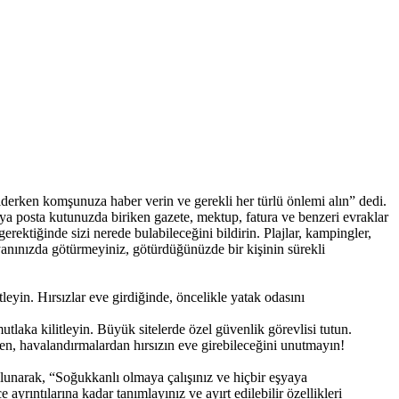
erken komşunuza haber verin ve gerekli her türlü önlemi alın” dedi.
veya posta kutunuzda biriken gazete, mektup, fatura ve benzeri evraklar
ektiğinde sizi nerede bulabileceğini bildirin. Plajlar, kampingler,
 yanınızda götürmeyiniz, götürdüğünüzde bir kişinin sürekli
tleyin. Hırsızlar eve girdiğinde, öncelikle yatak odasını
utlaka kilitleyin. Büyük sitelerde özel güvenlik görevlisi tutun.
den, havalandırmalardan hırsızın eve girebileceğini unutmayın!
ulunarak, “Soğukkanlı olmaya çalışınız ve hiçbir eşyaya
yrıntılarına kadar tanımlayınız ve ayırt edilebilir özellikleri