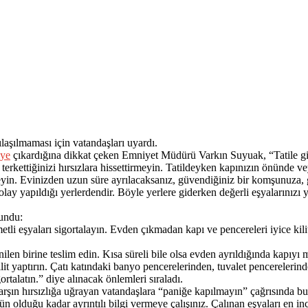
laşılmaması için vatandaşları uyardı.
iye
çıkardığına dikkat çeken Emniyet Müdürü Varkın Suyuak, “Tatile gid
 terkettiğinizi hırsızlara hissettirmeyin. Tatildeyken kapınızın önünde 
in. Evinizden uzun süre ayrılacaksanız, güvendiğiniz bir komşunuza, ger
kolay yapıldığı yerlerdendir. Böyle yerlere giderken değerli eşyalarınızı
lundu:
metli eşyaları sigortalayın. Evden çıkmadan kapı ve pencereleri iyice kili
len birine teslim edin. Kısa süreli bile olsa evden ayrıldığında kapıyı m
lit yaptırın. Çatı katındaki banyo pencerelerinden, tuvalet pencerelerin
ortalatın.” diye alınacak önlemleri sıraladı.
 karşın hırsızlığa uğrayan vatandaşlara “paniğe kapılmayın” çağrısında b
duğu kadar ayrıntılı bilgi vermeye çalışınız. Çalınan eşyaları en ince a