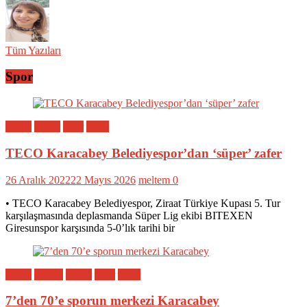
Tüm Yazıları
Spor
Bölge
Genel
Spor
Yerel
TECO Karacabey Belediyespor’dan ‘süper’ zafer
26 Aralık 2022
22 Mayıs 2026
meltem
0
• TECO Karacabey Belediyespor, Ziraat Türkiye Kupası 5. Tur
karşılaşmasında deplasmanda Süper Lig ekibi BITEXEN
Giresunspor karşısında 5-0’lık tarihi bir
Bölge
Eğitim
Genel
Spor
Yerel
7’den 70’e sporun merkezi Karacabey