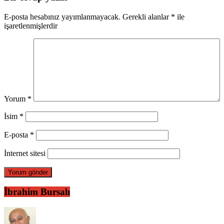
E-posta hesabınız yayımlanmayacak.
Gerekli alanlar
*
ile
işaretlenmişlerdir
Yorum
*
İsim
*
E-posta
*
İnternet sitesi
İbrahim Bursalı