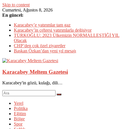
Skip to content
Cumartesi, Ağustos 8, 2026
En güncel:
Karacabey’e yatırımlar tam gaz
Karacabey’in çehresi yatırımlarla değişiyor
TÜRKOĞLU: 2023 Ülkemizin NORMALLEŞTİĞİ YIL
Olacak
CHP’den çok özel ziyaretler
Başkan Özkan’dan yeni yıl mesajı
Karacabey Meltem Gazetesi
Karacabey'in gözü, kulağı, dili…
Yerel
Politika
Eğitim
Bölge
Spor