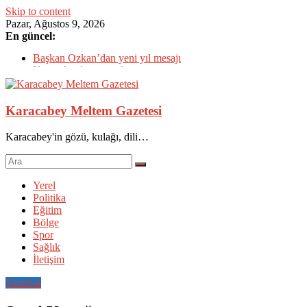
Skip to content
Pazar, Ağustos 9, 2026
En güncel:
CHP’den çok özel ziyaretler
Başkan Özkan’dan yeni yıl mesajı
Karacabey’e yatırımlar tam gaz
Karacabey’in çehresi yatırımlarla değişiyor
TÜRKOĞLU: 2023 Ülkemizin NORMALLEŞTİĞİ YIL
Karacabey Meltem Gazetesi
Olacak
Karacabey'in gözü, kulağı, dili…
Yerel
Politika
Eğitim
Bölge
Spor
Sağlık
İletişim
Yazarlar