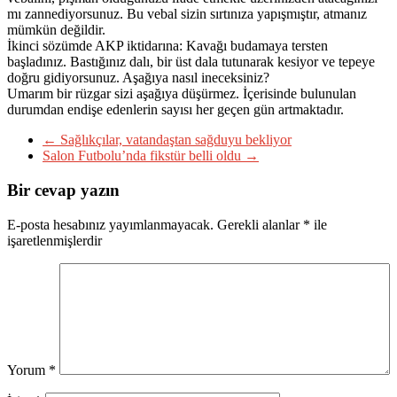
mı zannediyorsunuz. Bu vebal sizin sırtınıza yapışmıştır, atmanız
mümkün değildir.
İkinci sözümde AKP iktidarına: Kavağı budamaya tersten
başladınız. Bastığınız dalı, bir üst dala tutunarak kesiyor ve tepeye
doğru gidiyorsunuz. Aşağıya nasıl ineceksiniz?
Umarım bir rüzgar sizi aşağıya düşürmez. İçerisinde bulunulan
durumdan endişe edenlerin sayısı her geçen gün artmaktadır.
←
Sağlıkçılar, vatandaştan sağduyu bekliyor
Salon Futbolu’nda fikstür belli oldu
→
Bir cevap yazın
E-posta hesabınız yayımlanmayacak.
Gerekli alanlar
*
ile
işaretlenmişlerdir
Yorum
*