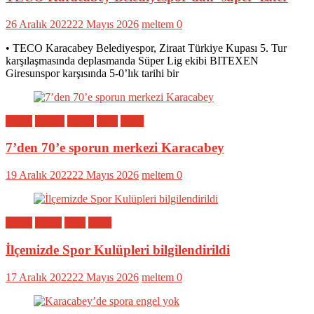
26 Aralık 2022
22 Mayıs 2026
meltem
0
• TECO Karacabey Belediyespor, Ziraat Türkiye Kupası 5. Tur
karşılaşmasında deplasmanda Süper Lig ekibi BITEXEN
Giresunspor karşısında 5-0’lık tarihi bir
Bölge
Eğitim
Genel
Spor
Yerel
7’den 70’e sporun merkezi Karacabey
19 Aralık 2022
22 Mayıs 2026
meltem
0
Bölge
Genel
Spor
Yerel
İlçemizde Spor Kulüpleri bilgilendirildi
17 Aralık 2022
22 Mayıs 2026
meltem
0