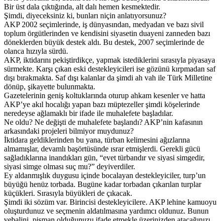
Bir üst dala çıktığında, alt dalı hemen kesmektedir.
Şimdi, diyeceksiniz ki, bunları niçin anlatıyorsunuz?
AKP 2002 seçimlerinde, iş dünyasından, medyadan ve bazı sivil
toplum örgütlerinden ve kendisini siyasetin duayeni zanneden bazı
döneklerden büyük destek aldı. Bu destek, 2007 seçimlerinde de
olanca hızıyla sürdü.
AKP, iktidarını pekiştirdikçe, yapmak istediklerini sırasıyla piyasaya
sürmekte. Karşı çıkan eski destekleyicileri ise gözünü kırpmadan saf
dışı bırakmakta. Saf dışı kalanlar da şimdi ah vah ile Türk Milletine
dönüp, şikayette bulunmakta.
Gazetelerinin geniş koltuklarında oturup ahkam kesenler ve hatta
AKP’ye akıl hocalığı yapan bazı müptezeller şimdi köşelerinde
neredeyse ağlamaklı bir ifade ile muhalefete başladılar.
Ne oldu? Ne değişti de muhalefete başlandı? AKP’nin kafasının
arkasındaki projeleri bilmiyor muydunuz?
İktidara geldiklerinden bu yana, türban kelimesini ağızlarına
almamışlar, devamlı başörtüsünde ısrar etmişlerdi. Gerekli gücü
sağladıklarına inandıkları gün, “evet türbandır ve siyasi simgedir,
siyasi simge olması suç mu?” deyiverdiler.
Ey aldanmışlık duygusu içinde bocalayan destekleyiciler, turp’un
büyüğü henüz torbada. Bugüne kadar torbadan çıkarılan turplar
küçükleri. Sırasıyla büyükleri de çıkacak.
Şimdi iki sözüm var. Birincisi destekleyicilere. AKP lehine kamuoyu
oluşturdunuz ve seçmenin aldatılmasına yardımcı oldunuz. Bunun
vebalini, pişman olduğunuzu ifade etmekle üzerinizden atacağınızı