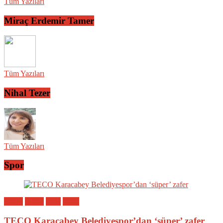
Tüm Yazıları
Miraç Erdemir Tamer
Tüm Yazıları
Nihal Tezer
Tüm Yazıları
Spor
Bölge
Genel
Spor
Yerel
TECO Karacabey Belediyespor’dan ‘süper’ zafer