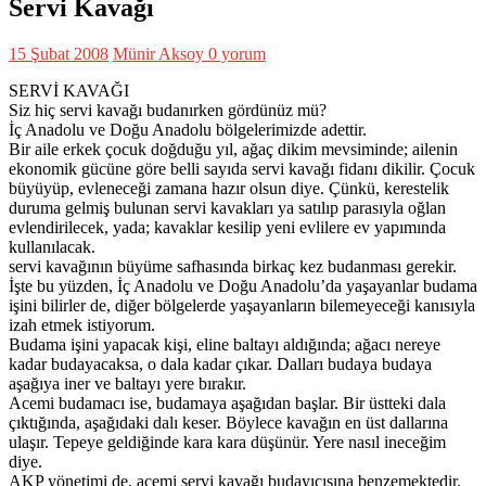
Servi Kavağı
15 Şubat 2008
Münir Aksoy
0 yorum
SERVİ KAVAĞI
Siz hiç servi kavağı budanırken gördünüz mü?
İç Anadolu ve Doğu Anadolu bölgelerimizde adettir.
Bir aile erkek çocuk doğduğu yıl, ağaç dikim mevsiminde; ailenin
ekonomik gücüne göre belli sayıda servi kavağı fidanı dikilir. Çocuk
büyüyüp, evleneceği zamana hazır olsun diye. Çünkü, kerestelik
duruma gelmiş bulunan servi kavakları ya satılıp parasıyla oğlan
evlendirilecek, yada; kavaklar kesilip yeni evlilere ev yapımında
kullanılacak.
servi kavağının büyüme safhasında birkaç kez budanması gerekir.
İşte bu yüzden, İç Anadolu ve Doğu Anadolu’da yaşayanlar budama
işini bilirler de, diğer bölgelerde yaşayanların bilemeyeceği kanısıyla
izah etmek istiyorum.
Budama işini yapacak kişi, eline baltayı aldığında; ağacı nereye
kadar budayacaksa, o dala kadar çıkar. Dalları budaya budaya
aşağıya iner ve baltayı yere bırakır.
Acemi budamacı ise, budamaya aşağıdan başlar. Bir üstteki dala
çıktığında, aşağıdaki dalı keser. Böylece kavağın en üst dallarına
ulaşır. Tepeye geldiğinde kara kara düşünür. Yere nasıl ineceğim
diye.
AKP yönetimi de, acemi servi kavağı budayıcısına benzemektedir.