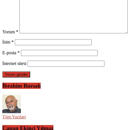
Yorum
*
İsim
*
E-posta
*
İnternet sitesi
İbrahim Bursalı
Tüm Yazıları
Canan Ekinci Yılmaz