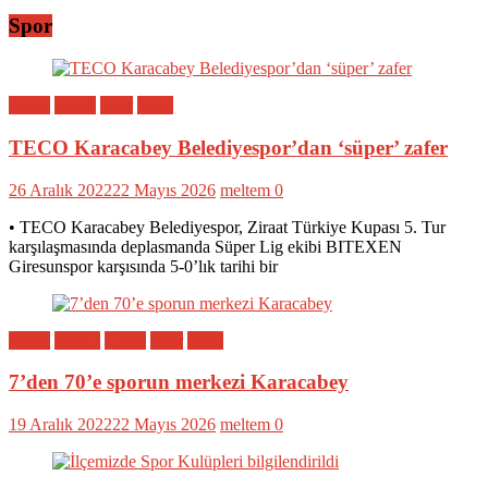
Spor
Bölge
Genel
Spor
Yerel
TECO Karacabey Belediyespor’dan ‘süper’ zafer
26 Aralık 2022
22 Mayıs 2026
meltem
0
• TECO Karacabey Belediyespor, Ziraat Türkiye Kupası 5. Tur
karşılaşmasında deplasmanda Süper Lig ekibi BITEXEN
Giresunspor karşısında 5-0’lık tarihi bir
Bölge
Eğitim
Genel
Spor
Yerel
7’den 70’e sporun merkezi Karacabey
19 Aralık 2022
22 Mayıs 2026
meltem
0