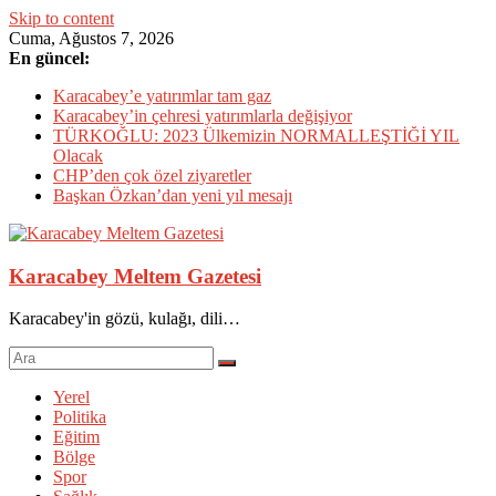
Skip to content
Cuma, Ağustos 7, 2026
En güncel:
Karacabey’e yatırımlar tam gaz
Karacabey’in çehresi yatırımlarla değişiyor
TÜRKOĞLU: 2023 Ülkemizin NORMALLEŞTİĞİ YIL
Olacak
CHP’den çok özel ziyaretler
Başkan Özkan’dan yeni yıl mesajı
Karacabey Meltem Gazetesi
Karacabey'in gözü, kulağı, dili…
Yerel
Politika
Eğitim
Bölge
Spor