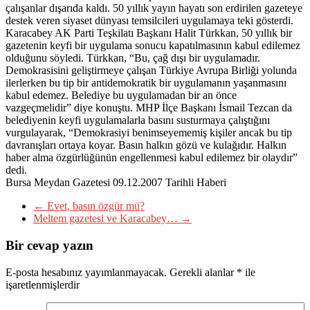
çalışanlar dışarıda kaldı. 50 yıllık yayın hayatı son erdirilen gazeteye
destek veren siyaset dünyası temsilcileri uygulamaya teki gösterdi.
Karacabey AK Parti Teşkilatı Başkanı Halit Türkkan, 50 yıllık bir
gazetenin keyfi bir uygulama sonucu kapatılmasının kabul edilemez
olduğunu söyledi. Türkkan, “Bu, çağ dışı bir uygulamadır.
Demokrasisini geliştirmeye çalışan Türkiye Avrupa Birliği yolunda
ilerlerken bu tip bir antidemokratik bir uygulamanın yaşanmasını
kabul edemez. Belediye bu uygulamadan bir an önce
vazgeçmelidir” diye konuştu. MHP İlçe Başkanı İsmail Tezcan da
belediyenin keyfi uygulamalarla basını susturmaya çalıştığını
vurgulayarak, “Demokrasiyi benimseyememiş kişiler ancak bu tip
davranışları ortaya koyar. Basın halkın gözü ve kulağıdır. Halkın
haber alma özgürlüğünün engellenmesi kabul edilemez bir olaydır”
dedi.
Bursa Meydan Gazetesi 09.12.2007 Tarihli Haberi
←
Evet, basın özgür mü?
Meltem gazetesi ve Karacabey…
→
Bir cevap yazın
E-posta hesabınız yayımlanmayacak.
Gerekli alanlar
*
ile
işaretlenmişlerdir