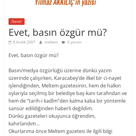
Genel
Evet, basın özgür mü?
8 Aralık 2007
meltem
0 yorum
Evet, basın özgür mü?
Basın/medya özgürlüğü üzerine dünkü yazım
üzerinde çalışırken, Karacabey’de ilkel bir ci-nayet
işlendiğinden, Meltem gazetesinin, hem de halkın
oylarıyla seçilmiş bir belediye baş-kanı tarafından ve
hem de “tarih-i kadîm”den kalma kaba bir yöntemle
sansür edildiğinden haberli değildim.
Dünkü gazeteleri okuyunca öğrendim,
kahırlandım…
Okurlarıma önce Meltem gazetesi ile ilgili bilgi