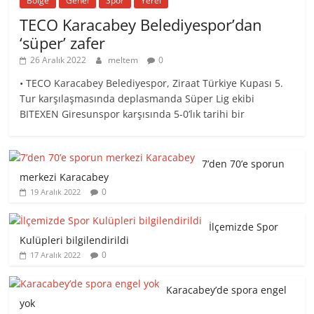
Bölge
Genel
Spor
Yerel
TECO Karacabey Belediyespor’dan
‘süper’ zafer
26 Aralık 2022
meltem
0
• TECO Karacabey Belediyespor, Ziraat Türkiye Kupası 5.
Tur karşılaşmasında deplasmanda Süper Lig ekibi
BITEXEN Giresunspor karşısında 5-0’lık tarihi bir
7’den 70’e sporun
merkezi Karacabey
0
19 Aralık 2022
İlçemizde Spor
Kulüpleri bilgilendirildi
0
17 Aralık 2022
Karacabey’de spora engel
yok