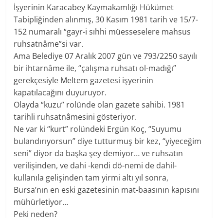
İşyerinin Karacabey Kaymakamlığı Hükümet
Tabipliğinden alınmış, 30 Kasım 1981 tarih ve 15/7-
152 numaralı “gayr-i sıhhi müesseselere mahsus
ruhsatnâme”si var.
Ama Belediye 07 Aralık 2007 gün ve 793/2250 sayılı
bir ihtarnâme ile, “çalışma ruhsatı ol-madığı”
gerekçesiyle Meltem gazetesi işyerinin
kapatılacağını duyuruyor.
Olayda “kuzu” rolünde olan gazete sahibi. 1981
tarihli ruhsatnâmesini gösteriyor.
Ne var ki “kurt” rolündeki Ergün Koç, “Suyumu
bulandırıyorsun” diye tutturmuş bir kez, “yiyeceğim
seni” diyor da başka şey demiyor… ve ruhsatın
verilişinden, ve dahi -kendi dö-nemi de dahil-
kullanıla gelişinden tam yirmi altı yıl sonra,
Bursa’nın en eski gazetesinin mat-baasının kapısını
mühürletiyor…
Peki neden?