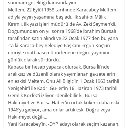
sunmam gerektiği kanısındayım:
Meltem, 22 Eylül 1958 tarihinde Karacabey Meltem
adıyla yayın yaşamına başladı. İlk sahi-bi Mâlik
Kırımlı, ilk yazı işleri müdürü de Av. Zeki Seymen’di.
Doğumundan on yıl sonra 1968’de İbrahim Bursalı
tarafından satın alındı ve 22 Ocak 1977’den bu yana
-ta ki Karaca-bey Belediye Başkanı Ergün Koç’un
emriyle matbaası mühürlenene değin- yayımını
günlük olarak sürdürdü.
Kabaca bir hesap yapacak olursak, Bursa İli’nde
aralıksız ve düzenli olarak yayımlanan ga-zetelerin
en eskisi Meltem. Onu Ali Bilgiç’in 1 Ocak 1963 tarihli
Yenişehir’i ile Kadri Gü-ler’in 16 Haziran 1973 tarihli
Gemlik Körfez’i izliyor -denilebilir ki, Bursa
Hakimiyet ve Bur-sa Haber’in ortak kökeni daha eski
1946’ya gidiyor, ama onlar artık eski Doğru veya
Haki-miyet değil-…
Yani Karacabey’in, -DYP adayı olarak seçim kazanan,