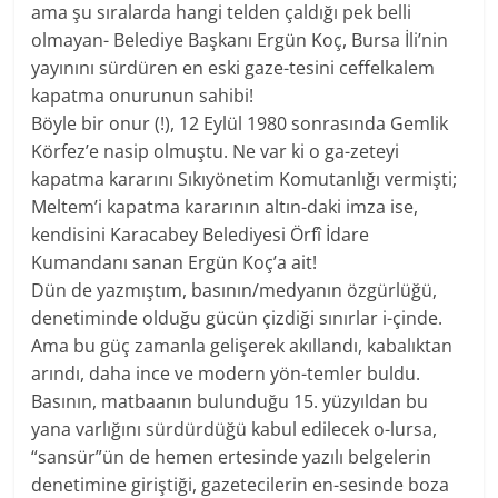
ama şu sıralarda hangi telden çaldığı pek belli
olmayan- Belediye Başkanı Ergün Koç, Bursa İli’nin
yayınını sürdüren en eski gaze-tesini ceffelkalem
kapatma onurunun sahibi!
Böyle bir onur (!), 12 Eylül 1980 sonrasında Gemlik
Körfez’e nasip olmuştu. Ne var ki o ga-zeteyi
kapatma kararını Sıkıyönetim Komutanlığı vermişti;
Meltem’i kapatma kararının altın-daki imza ise,
kendisini Karacabey Belediyesi Örfî İdare
Kumandanı sanan Ergün Koç’a ait!
Dün de yazmıştım, basının/medyanın özgürlüğü,
denetiminde olduğu gücün çizdiği sınırlar i-çinde.
Ama bu güç zamanla gelişerek akıllandı, kabalıktan
arındı, daha ince ve modern yön-temler buldu.
Basının, matbaanın bulunduğu 15. yüzyıldan bu
yana varlığını sürdürdüğü kabul edilecek o-lursa,
“sansür”ün de hemen ertesinde yazılı belgelerin
denetimine giriştiği, gazetecilerin en-sesinde boza