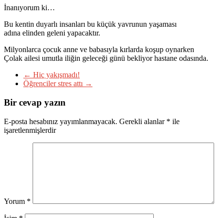
İnanıyorum ki…
Bu kentin duyarlı insanları bu küçük yavrunun yaşaması
adına elinden geleni yapacaktır.
Milyonlarca çocuk anne ve babasıyla kırlarda koşup oynarken
Çolak ailesi umutla iliğin geleceği günü bekliyor hastane odasında.
←
Hiç yakışmadı!
Öğrenciler stres attı
→
Bir cevap yazın
E-posta hesabınız yayımlanmayacak.
Gerekli alanlar
*
ile
işaretlenmişlerdir
Yorum
*