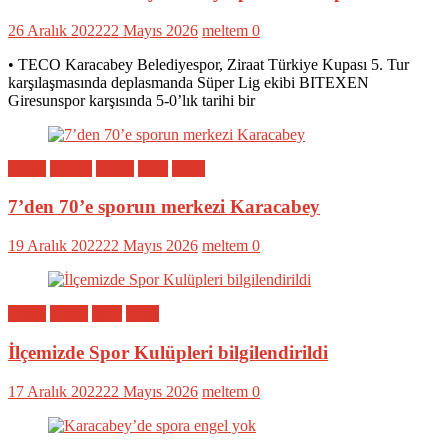
26 Aralık 2022
22 Mayıs 2026
meltem
0
• TECO Karacabey Belediyespor, Ziraat Türkiye Kupası 5. Tur
karşılaşmasında deplasmanda Süper Lig ekibi BITEXEN
Giresunspor karşısında 5-0’lık tarihi bir
Bölge
Eğitim
Genel
Spor
Yerel
7’den 70’e sporun merkezi Karacabey
19 Aralık 2022
22 Mayıs 2026
meltem
0
Bölge
Genel
Spor
Yerel
İlçemizde Spor Kulüpleri bilgilendirildi
17 Aralık 2022
22 Mayıs 2026
meltem
0