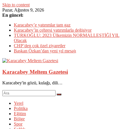
Skip to content
Pazar, Ağustos 9, 2026
En güncel:
Karacabey’e yatırımlar tam gaz
Karacabey’in çehresi yatırımlarla değişiyor
TÜRKOĞLU: 2023 Ülkemizin NORMALLEŞTİĞİ YIL
Olacak
CHP’den çok özel ziyaretler
Başkan Özkan’dan yeni yıl mesajı
Karacabey Meltem Gazetesi
Karacabey'in gözü, kulağı, dili…
Yerel
Politika
Eğitim
Bölge
Spor