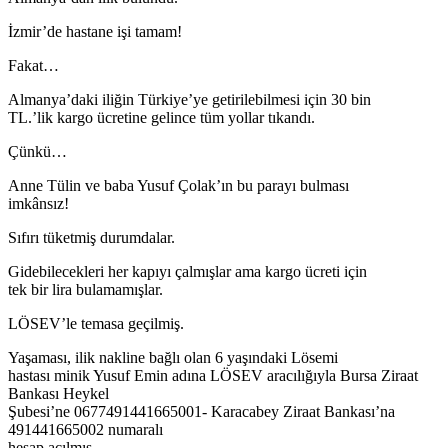
İzmir’de hastane işi tamam!
Fakat…
Almanya’daki iliğin Türkiye’ye getirilebilmesi için 30 bin
TL.’lik kargo ücretine gelince tüm yollar tıkandı.
Çünkü…
Anne Tülin ve baba Yusuf Çolak’ın bu parayı bulması
imkânsız!
Sıfırı tüketmiş durumdalar.
Gidebilecekleri her kapıyı çalmışlar ama kargo ücreti için
tek bir lira bulamamışlar.
LÖSEV’le temasa geçilmiş.
Yaşaması, ilik nakline bağlı olan 6 yaşındaki Lösemi
hastası minik Yusuf Emin adına LÖSEV aracılığıyla Bursa Ziraat
Bankası Heykel
Şubesi’ne 0677491441665001- Karacabey Ziraat Bankası’na
491441665002 numaralı
hesap açılmış.