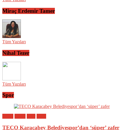
Miraç Erdemir Tamer
Tüm Yazıları
Nihal Tezer
Tüm Yazıları
Spor
Bölge
Genel
Spor
Yerel
TECO Karacabey Belediyespor’dan ‘süper’ zafer