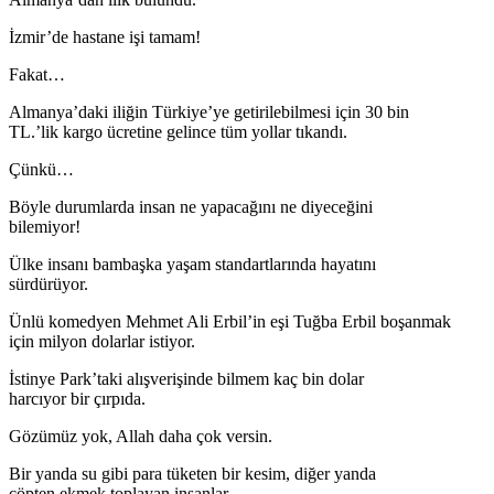
İzmir’de hastane işi tamam!
Fakat…
Almanya’daki iliğin Türkiye’ye getirilebilmesi için 30 bin
TL.’lik kargo ücretine gelince tüm yollar tıkandı.
Çünkü…
Böyle durumlarda insan ne yapacağını ne diyeceğini
bilemiyor!
Ülke insanı bambaşka yaşam standartlarında hayatını
sürdürüyor.
Ünlü komedyen Mehmet Ali Erbil’in eşi Tuğba Erbil boşanmak
için milyon dolarlar istiyor.
İstinye Park’taki alışverişinde bilmem kaç bin dolar
harcıyor bir çırpıda.
Gözümüz yok, Allah daha çok versin.
Bir yanda su gibi para tüketen bir kesim, diğer yanda
çöpten ekmek toplayan insanlar…