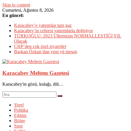
Skip to content
Cumartesi, Ağustos 8, 2026
En güncel:
Karacabey’e yatırımlar tam gaz
Karacabey’in çehresi yatırımlarla değişiyor
TÜRKOĞLU: 2023 Ülkemizin NORMALLEŞTİĞİ YIL
Olacak
CHP’den çok özel ziyaretler
Başkan Özkan’dan yeni yıl mesajı
Karacabey Meltem Gazetesi
Karacabey'in gözü, kulağı, dili…
Yerel
Politika
Eğitim
Bölge
Spor