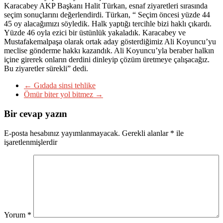
Karacabey AKP Başkanı Halit Türkan, esnaf ziyaretleri sırasında
seçim sonuçlarını değerlendirdi. Türkan, “ Seçim öncesi yüzde 44
45 oy alacağımızı söyledik. Halk yaptığı tercihle bizi haklı çıkardı.
Yüzde 46 oyla ezici bir üstünlük yakaladık. Karacabey ve
Mustafakemalpaşa olarak ortak aday gösterdiğimiz Ali Koyuncu’yu
meclise gönderme hakkı kazandık. Ali Koyuncu’yla beraber halkın
içine girerek onların derdini dinleyip çözüm üretmeye çalışacağız.
Bu ziyaretler sürekli” dedi.
←
Gıdada sinsi tehlike
Ömür biter yol bitmez
→
Bir cevap yazın
E-posta hesabınız yayımlanmayacak.
Gerekli alanlar
*
ile
işaretlenmişlerdir
Yorum
*