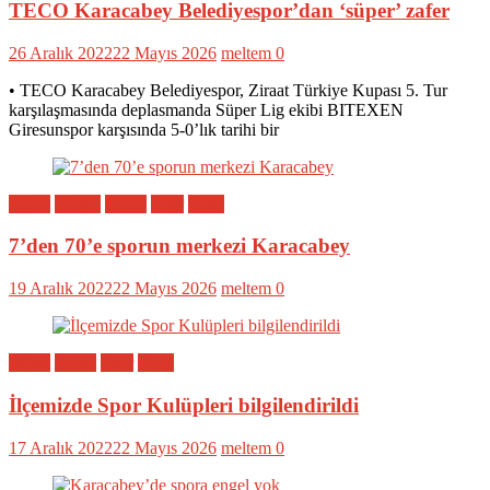
TECO Karacabey Belediyespor’dan ‘süper’ zafer
26 Aralık 2022
22 Mayıs 2026
meltem
0
• TECO Karacabey Belediyespor, Ziraat Türkiye Kupası 5. Tur
karşılaşmasında deplasmanda Süper Lig ekibi BITEXEN
Giresunspor karşısında 5-0’lık tarihi bir
Bölge
Eğitim
Genel
Spor
Yerel
7’den 70’e sporun merkezi Karacabey
19 Aralık 2022
22 Mayıs 2026
meltem
0
Bölge
Genel
Spor
Yerel
İlçemizde Spor Kulüpleri bilgilendirildi
17 Aralık 2022
22 Mayıs 2026
meltem
0