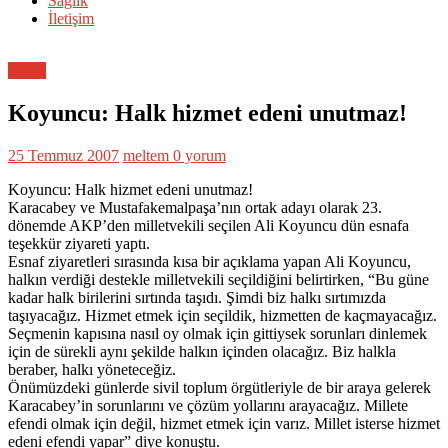
Sağlık
İletişim
Genel
Koyuncu: Halk hizmet edeni unutmaz!
25 Temmuz 2007
meltem
0 yorum
Koyuncu: Halk hizmet edeni unutmaz!
Karacabey ve Mustafakemalpaşa’nın ortak adayı olarak 23.
dönemde AKP’den milletvekili seçilen Ali Koyuncu dün esnafa
teşekkür ziyareti yaptı.
Esnaf ziyaretleri sırasında kısa bir açıklama yapan Ali Koyuncu,
halkın verdiği destekle milletvekili seçildiğini belirtirken, “Bu güne
kadar halk birilerini sırtında taşıdı. Şimdi biz halkı sırtımızda
taşıyacağız. Hizmet etmek için seçildik, hizmetten de kaçmayacağız.
Seçmenin kapısına nasıl oy olmak için gittiysek sorunları dinlemek
için de sürekli aynı şekilde halkın içinden olacağız. Biz halkla
beraber, halkı yöneteceğiz.
Önümüzdeki günlerde sivil toplum örgütleriyle de bir araya gelerek
Karacabey’in sorunlarını ve çözüm yollarını arayacağız. Millete
efendi olmak için değil, hizmet etmek için varız. Millet isterse hizmet
edeni efendi yapar” diye konuştu.