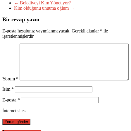
←
Belediyeyi Kim Yönetiyor?
Kim olduğunu unutma oğlum
→
Bir cevap yazın
E-posta hesabınız yayımlanmayacak.
Gerekli alanlar
*
ile
işaretlenmişlerdir
Yorum
*
İsim
*
E-posta
*
İnternet sitesi