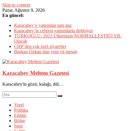
Skip to content
Pazar, Ağustos 9, 2026
En güncel:
Karacabey’e yatırımlar tam gaz
Karacabey’in çehresi yatırımlarla değişiyor
TÜRKOĞLU: 2023 Ülkemizin NORMALLEŞTİĞİ YIL
Olacak
CHP’den çok özel ziyaretler
Başkan Özkan’dan yeni yıl mesajı
Karacabey Meltem Gazetesi
Karacabey'in gözü, kulağı, dili…
Yerel
Politika
Eğitim
Bölge
Spor