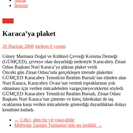
Sağlık
İletişim
Genel
Karaca’ya plaket
26 Haziran 2008
meltem
0 yorum
Güney Marmara Doğal ve Kültürel Çevreği Koruma Derneği
(GÜMÇED), çevreye olan duyarlılığı nedeniyle Karacabey Ziraat
Odası Başkanı Nuri Karaca’ya şükran plaket verdi.
Önceki gün Ziraat Odası’nda gerçekleşen törende plaketini
GÜMÇED Karacabey Temsilcisi İbrahim Bursalı’nın elinden alan
Nuri Karaca, Karacabey Ovası’nın verimli topraklarının yok
olmaması için verilen mücadeleden vazgeçmeyeceklerini söyledi.
GÜMÇED Karacabey Temsilcisi İbrahim Bursalı, Ziraat Odası
Başkanı Nuri Karaca’nın çimento ve kireç fabrikaları ile taş
ocaklarına karşı verilen mücadelede gösterdiği duyarlılıktan dolayı
kendisini kutladı.
←
Çiftçi, altın bir yıl yaşayabilir
Müfredat Tanıtım Toplantısı’nda ses kirliliği
→