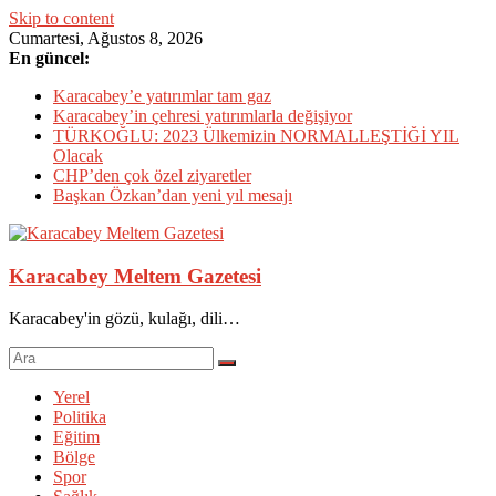
Skip to content
Cumartesi, Ağustos 8, 2026
En güncel:
Karacabey’e yatırımlar tam gaz
Karacabey’in çehresi yatırımlarla değişiyor
TÜRKOĞLU: 2023 Ülkemizin NORMALLEŞTİĞİ YIL
Olacak
CHP’den çok özel ziyaretler
Başkan Özkan’dan yeni yıl mesajı
Karacabey Meltem Gazetesi
Karacabey'in gözü, kulağı, dili…
Yerel
Politika
Eğitim
Bölge
Spor