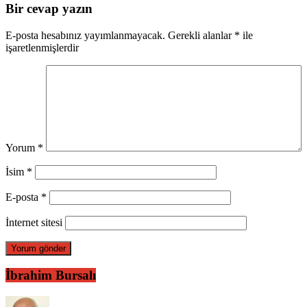
Bir cevap yazın
E-posta hesabınız yayımlanmayacak.
Gerekli alanlar
*
ile
işaretlenmişlerdir
Yorum
*
İsim
*
E-posta
*
İnternet sitesi
İbrahim Bursalı