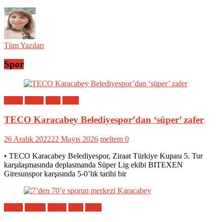
Tüm Yazıları
Spor
Bölge
Genel
Spor
Yerel
TECO Karacabey Belediyespor’dan ‘süper’ zafer
26 Aralık 2022
22 Mayıs 2026
meltem
0
• TECO Karacabey Belediyespor, Ziraat Türkiye Kupası 5. Tur
karşılaşmasında deplasmanda Süper Lig ekibi BITEXEN
Giresunspor karşısında 5-0’lık tarihi bir
Bölge
Eğitim
Genel
Spor
Yerel