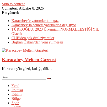
Skip to content
Cumartesi, Ağustos 8, 2026
En güncel:
Karacabey’e yatırımlar tam gaz
Karacabey’in çehresi yatırımlarla değişiyor
TÜRKOĞLU: 2023 Ülkemizin NORMALLEŞTİĞİ YIL
Olacak
CHP’den çok özel ziyaretler
Başkan Özkan’dan yeni yıl mesajı
Karacabey Meltem Gazetesi
Karacabey'in gözü, kulağı, dili…
Yerel
Politika
Eğitim
Bölge
Spor