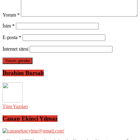
Yorum
*
İsim
*
E-posta
*
İnternet sitesi
İbrahim Bursalı
Tüm Yazıları
Canan Ekinci Yılmaz