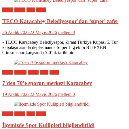
Bölge
Genel
Spor
Yerel
TECO Karacabey Belediyespor’dan ‘süper’ zafer
26 Aralık 2022
22 Mayıs 2026
meltem
0
• TECO Karacabey Belediyespor, Ziraat Türkiye Kupası 5. Tur
karşılaşmasında deplasmanda Süper Lig ekibi BITEXEN
Giresunspor karşısında 5-0’lık tarihi bir
Bölge
Eğitim
Genel
Spor
Yerel
7’den 70’e sporun merkezi Karacabey
19 Aralık 2022
22 Mayıs 2026
meltem
0
Bölge
Genel
Spor
Yerel
İlçemizde Spor Kulüpleri bilgilendirildi