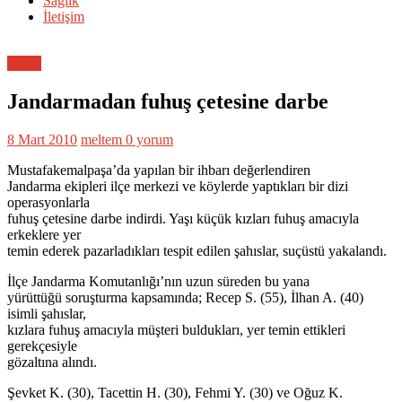
Sağlık
İletişim
Bölge
Jandarmadan fuhuş çetesine darbe
8 Mart 2010
meltem
0 yorum
Mustafakemalpaşa’da yapılan bir ihbarı değerlendiren
Jandarma ekipleri ilçe merkezi ve köylerde yaptıkları bir dizi
operasyonlarla
fuhuş çetesine darbe indirdi. Yaşı küçük kızları fuhuş amacıyla
erkeklere yer
temin ederek pazarladıkları tespit edilen şahıslar, suçüstü yakalandı.
İlçe Jandarma Komutanlığı’nın uzun süreden bu yana
yürüttüğü soruşturma kapsamında; Recep S. (55), İlhan A. (40)
isimli şahıslar,
kızlara fuhuş amacıyla müşteri buldukları, yer temin ettikleri
gerekçesiyle
gözaltına alındı.
Şevket K. (30), Tacettin H. (30), Fehmi Y. (30) ve Oğuz K.