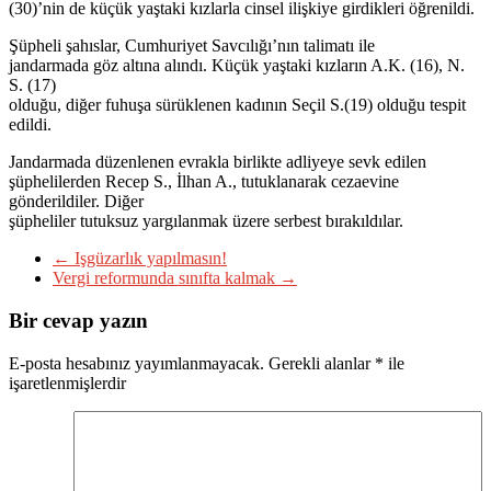
(30)’nin de küçük yaştaki kızlarla cinsel ilişkiye girdikleri öğrenildi.
Şüpheli şahıslar, Cumhuriyet Savcılığı’nın talimatı ile
jandarmada göz altına alındı. Küçük yaştaki kızların A.K. (16), N.
S. (17)
olduğu, diğer fuhuşa sürüklenen kadının Seçil S.(19) olduğu tespit
edildi.
Jandarmada düzenlenen evrakla birlikte adliyeye sevk edilen
şüphelilerden Recep S., İlhan A., tutuklanarak cezaevine
gönderildiler. Diğer
şüpheliler tutuksuz yargılanmak üzere serbest bırakıldılar.
←
Işgüzarlık yapılmasın!
Vergi reformunda sınıfta kalmak
→
Bir cevap yazın
E-posta hesabınız yayımlanmayacak.
Gerekli alanlar
*
ile
işaretlenmişlerdir