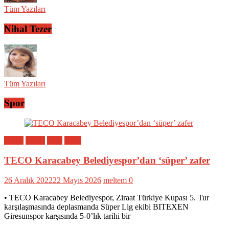
Tüm Yazıları
Nihal Tezer
Tüm Yazıları
Spor
Bölge
Genel
Spor
Yerel
TECO Karacabey Belediyespor’dan ‘süper’ zafer
26 Aralık 2022
22 Mayıs 2026
meltem
0
• TECO Karacabey Belediyespor, Ziraat Türkiye Kupası 5. Tur
karşılaşmasında deplasmanda Süper Lig ekibi BITEXEN
Giresunspor karşısında 5-0’lık tarihi bir