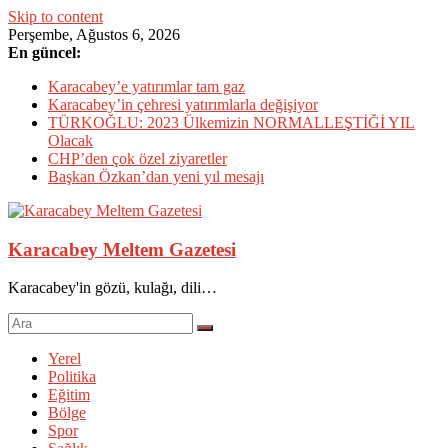
Skip to content
Perşembe, Ağustos 6, 2026
En güncel:
Karacabey’e yatırımlar tam gaz
Karacabey’in çehresi yatırımlarla değişiyor
TÜRKOĞLU: 2023 Ülkemizin NORMALLEŞTİĞİ YIL
Olacak
CHP’den çok özel ziyaretler
Başkan Özkan’dan yeni yıl mesajı
Karacabey Meltem Gazetesi
Karacabey'in gözü, kulağı, dili…
Yerel
Politika
Eğitim
Bölge
Spor