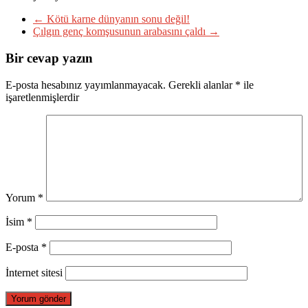
←
Kötü karne dünyanın sonu değil!
Çılgın genç komşusunun arabasını çaldı
→
Bir cevap yazın
E-posta hesabınız yayımlanmayacak.
Gerekli alanlar
*
ile
işaretlenmişlerdir
Yorum
*
İsim
*
E-posta
*
İnternet sitesi