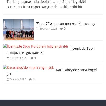
Tur karşılaşmasında deplasmanda Süper Lig ekibi
BITEXEN Giresunspor karşısında 5-0’lık tarihi bir
7’den 70’e sporun merkezi Karacabey
0
19 Aralık 2022
İlçemizde Spor
Kulüpleri bilgilendirildi
0
17 Aralık 2022
Karacabey’de spora engel
yok
0
3 Aralık 2022