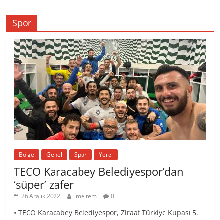
Spor
Bölge
Genel
Spor
Yerel
TECO Karacabey Belediyespor’dan
‘süper’ zafer
26 Aralık 2022
meltem
0
• TECO Karacabey Belediyespor, Ziraat Türkiye Kupası 5.