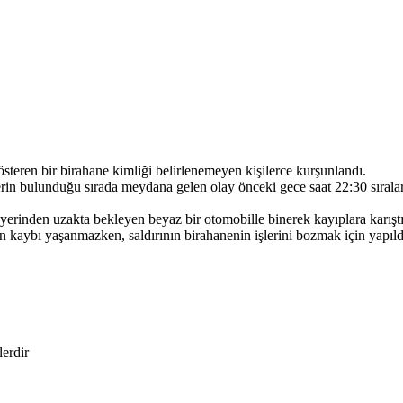
teren bir birahane kimliği belirlenemeyen kişilerce kurşunlandı.
lerin bulunduğu sırada meydana gelen olay önceki gece saat 22:30 sırala
 yerinden uzakta bekleyen beyaz bir otomobille binerek kayıplara karıştı
an kaybı yaşanmazken, saldırının birahanenin işlerini bozmak için yapıldı
lerdir