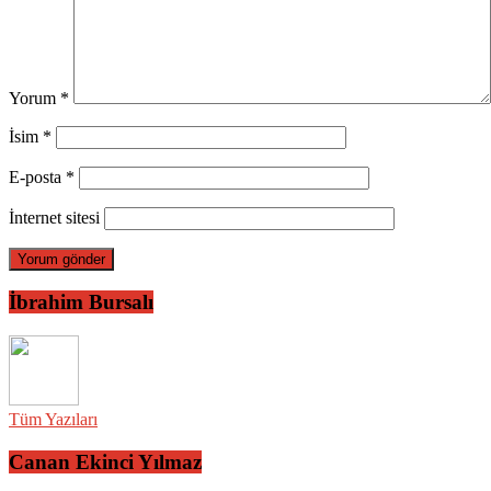
Yorum
*
İsim
*
E-posta
*
İnternet sitesi
İbrahim Bursalı
Tüm Yazıları
Canan Ekinci Yılmaz