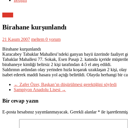
İletişim
Genel
Birahane kurşunlandı
21 Kasım 2007
meltem
0 yorum
Birahane kurşunlandı
Karacabey Tabaklar Mahallesi’ndeki ganyan bayii üzerinde faaliyet gös
Tabaklar Mahallesi 77. Sokak, Esen Pasajı 2. katında içeride müşteri
birahaneye kimliği belirsiz 2 kişi tarafından 4-5 el ateş edildi.
Saldırının ardından olay yerinden hızla koşarak uzaklaşan 2 kişi, olay
isabet ederek maddi hasara yol açtığı belirtildi. Olayda herhangi bir c
←
Zafer Özer, Başkan’ın düşürülmesi gerektiğini söyledi
Şampiyon Anadolu Lisesi
→
Bir cevap yazın
E-posta hesabınız yayımlanmayacak.
Gerekli alanlar
*
ile işaretlenmiş