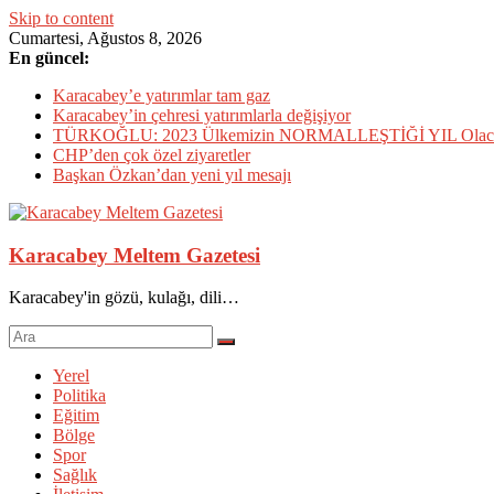
Skip to content
Cumartesi, Ağustos 8, 2026
En güncel:
Karacabey’e yatırımlar tam gaz
Karacabey’in çehresi yatırımlarla değişiyor
TÜRKOĞLU: 2023 Ülkemizin NORMALLEŞTİĞİ YIL Olac
CHP’den çok özel ziyaretler
Başkan Özkan’dan yeni yıl mesajı
Karacabey Meltem Gazetesi
Karacabey'in gözü, kulağı, dili…
Yerel
Politika
Eğitim
Bölge
Spor
Sağlık