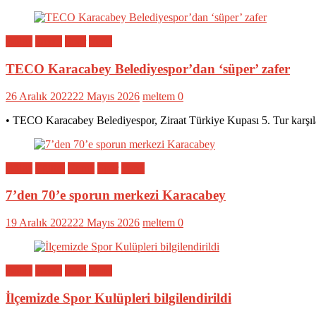
Bölge
Genel
Spor
Yerel
TECO Karacabey Belediyespor’dan ‘süper’ zafer
26 Aralık 2022
22 Mayıs 2026
meltem
0
• TECO Karacabey Belediyespor, Ziraat Türkiye Kupası 5. Tur karşıl
Bölge
Eğitim
Genel
Spor
Yerel
7’den 70’e sporun merkezi Karacabey
19 Aralık 2022
22 Mayıs 2026
meltem
0
Bölge
Genel
Spor
Yerel
İlçemizde Spor Kulüpleri bilgilendirildi