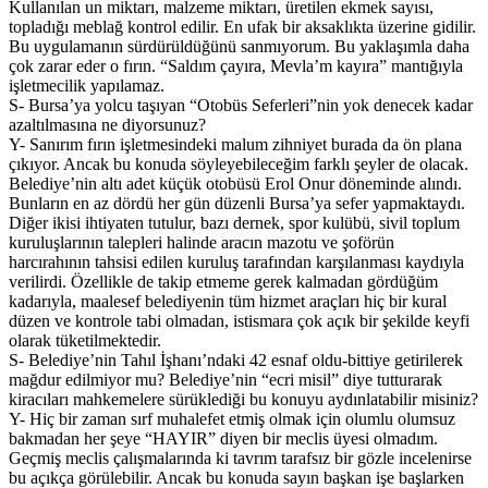
Kullanılan un miktarı, malzeme miktarı, üretilen ekmek sayısı,
topladığı meblağ kontrol edilir. En ufak bir aksaklıkta üzerine gidilir.
Bu uygulamanın sürdürüldüğünü sanmıyorum. Bu yaklaşımla daha
çok zarar eder o fırın. “Saldım çayıra, Mevla’m kayıra” mantığıyla
işletmecilik yapılamaz.
S- Bursa’ya yolcu taşıyan “Otobüs Seferleri”nin yok denecek kadar
azaltılmasına ne diyorsunuz?
Y- Sanırım fırın işletmesindeki malum zihniyet burada da ön plana
çıkıyor. Ancak bu konuda söyleyebileceğim farklı şeyler de olacak.
Belediye’nin altı adet küçük otobüsü Erol Onur döneminde alındı.
Bunların en az dördü her gün düzenli Bursa’ya sefer yapmaktaydı.
Diğer ikisi ihtiyaten tutulur, bazı dernek, spor kulübü, sivil toplum
kuruluşlarının talepleri halinde aracın mazotu ve şoförün
harcırahının tahsisi edilen kuruluş tarafından karşılanması kaydıyla
verilirdi. Özellikle de takip etmeme gerek kalmadan gördüğüm
kadarıyla, maalesef belediyenin tüm hizmet araçları hiç bir kural
düzen ve kontrole tabi olmadan, istismara çok açık bir şekilde keyfi
olarak tüketilmektedir.
S- Belediye’nin Tahıl İşhanı’ndaki 42 esnaf oldu-bittiye getirilerek
mağdur edilmiyor mu? Belediye’nin “ecri misil” diye tutturarak
kiracıları mahkemelere sürüklediği bu konuyu aydınlatabilir misiniz?
Y- Hiç bir zaman sırf muhalefet etmiş olmak için olumlu olumsuz
bakmadan her şeye “HAYIR” diyen bir meclis üyesi olmadım.
Geçmiş meclis çalışmalarında ki tavrım tarafsız bir gözle incelenirse
bu açıkça görülebilir. Ancak bu konuda sayın başkan işe başlarken