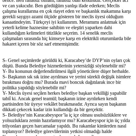
bence. Ben rahatsız olmam, rahatsız olan kendisidir. Gerçekler acı
ve can yakıcıdır. Ben gördüğüm yanlışı ifade ederken; Meclis
çalışma kurallarına en çok riayet eden ve başkanlık makamına karşı
gerekli saygıyı azami ölçüde gösteren bir meclis üyesi olduğum
kanaatindeyim. Türkçeyi iyi kullanırım. Meramımı anlatmak için
yeterli kelime haznesine sahibim ve eleştiri yaparken dahi
kullandığım kelimeleri titizlikle seçerim. 14 senelik meclis
çalışmaları sırasında hiç kimseye karşı en elektrikli oturumlarda bile
hakaret içeren bir söz sarf etmemişimdir.
S- Genel seçimlerde görüldü ki, Karacabey’de DYP’nin oyları çok
düştü. Bunda Belediye hizmetlerinin yetersizliği söylenebilir mi?
Y- Bu konunun değerlendirilmesi ilgili yöneticilere düşer herhalde.
S- Başkanın sık sık izine ayrılması ve yerini sürekli değişik isimlere
bırakması doğru mu? Burada mavi boncuk dağıtılarak ince bir
politika yapıldığı söylenebilir mi?
Y- Meclis üyesi seçilen herkes belediye başkan vekilliği yapabilir
tabiî ki. Ancak genel teamül; başkanın izine ayrılırken kendi
partisinden bir üyeye vekâlet bırakmasıdır. Ayrıca sayın başkanın
dikkati çekecek kadar izin kullandığı da bir gerçektir.
S- Belediye’nin Karacabeyspor’la iç içe olması usulsüzlüklere ve
yolsuzluklara zemin hazırlamıyor mu? Karacabeyspor için üç yılda
trilyonları geçen harcamalar yapıldı. Bu rakamlar kimlerden nasıl
toplanıyor? Belediye görevlilerinin yetkisi olmadığı halde