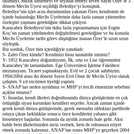
okumayı, müzik dinlemeyi ve seyahat etmeyi seven Sayın Özer’le 3.
dönem Meclis Üyesi seçildiği Belediye’yi konuştuk.
Belediye’nin içler acısı durumundan yakınan Özer, kendisinin de
içinde bulunduğu Meclis Üyelerinin daha fazla zaman yitirmeden
özeleştiri yapması gerektiğine dikkat çekiyor.
Karacabey Belediyesi’nin daha fazla yıpranmaması için Ergün
Koç’un zaman yitirilmeden değiştirilmesi gerektiğine ve bu konuda
Meclis Üyelerine tarihi görev düştüğüne inanan Özer’le uzun uzun
söyleştik.
Biz sorduk, Özer tüm içtenliğiyle yanıtladı:
S- Zafer Özer kimdir? Kendinizi biraz tanıtabilir misiniz?
Y- 1952 Karacabey doğumluyum. İlk, orta ve Lise öğrenimimi
Karacabey’de tamamladım. Ege Üniversitesi İşletme Fakültesi
mezunuyum. Ticaret yapmaktayım. Evli ve 2 çocuk sahibiyim.
1994/2004 arası iki dönem Sayın Erol Onur ile Meclis Üyesi olarak
çalıştım. 9 yıl encümen üyeliği yaptım.
S- ANAP’tan neden ayrıldınız ve MHP’yi tercih etmenizin sebebini
açıklar mısınız?
Y- İnsanlar, kendi ilkeleri doğrultusunda dünya görüşlerinin en çok
örtüştüğü siyasi kurumları kendileri seçerler. Ancak zaman içinde
gerek kendi dünya görüşlerinde, gerek mensubu oldukları partilerde
ortaya çıkan farklılıklar sonucu önce kendilerini yabancı gibi
hissetmeye başlarlar. Sonunda da ayrılık zorunlu hale gelir. Aksi
halde hem ilkelerinizden taviz vermek, hem de ruhunuza eziyet
etmek zorunda kalırsınız. ANAP’tan sonra MHP’ye geçerken 2004