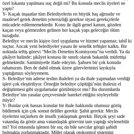
özel lokanta yapılması suç değil mi? Bu konuda meclis üyeleri ne
yaptı?
Y- Kaçak inşaatlar tüm Belediyelerin en büyük baş ağrısıdır ve
maalesef gerek denetim yetersizliği gerekse siyasi gerekçelerle
mücadele edilememektedir. Konu ile ilgili genel kanım, gözden
kaçan veya görmezden gelinen her kaçak yapı geleceğin ölüm
tuzağıdır.
Belediye ve meclis kişiye özel uygulama ve hizmet yapamaz; tabiî ki
suçtur. Ancak yeni belediyeler yasası ile senelik teftişler kalktı. Bir
noktada teftiş görevi “Meclis Denetim Komisyonu”na verildi. Ya da
şikâyet halinde; şikâyet konusu ile sınırlı olarak bakanlık müfettişi
gelmektedir. Samimiyetle ifade edeyim. Şahsen bir çok konuda
rahatsızım. Ben de dahil olmak üzere görevlerimizi layıkıyla
yaptığımızı söyleyemem.
S- Belediye’nin adrese teslim ihaleleri ya da ihale yapmadan verdiği
işleri çok eleştiriliyor. Örneğin belediye çöplüğü’nün ihalesiz el
değiştirmesi gibi uygulamalar görülmüyor mu? Bu durumlarda
Belediye’nin yasalar çerçevesinde hareket ettiğini söyleyebilir
miyiz?
Y- Bunlar çok hassas konular bir ihale hakkında olumsuz görüş
bildirmek için çok somut deliller gerekir. Şahit gerekir. Meclis
üyelerini suçlarken de insaflı yaklaşmak gerekir. Birçok şeyi sade
vatandaş da görür ama vatandaşlık görevini tam yaptığı söylenebilir
mi? Yol ortasında işlenen bir suç da bile savcılar görgü şahidi
bulmakta zorlanmaktadır. Millet olarak otokontrol sistemini