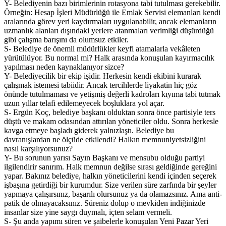
Y- Belediyenin bazı birimlerinin rotasyona tabi tutulması gerekebilir.
Örneğin: Hesap İşleri Müdürlüğü ile Emlak Servisi elemanları kendi
aralarında görev yeri kaydırmaları uygulanabilir, ancak elemanların
uzmanlık alanları dışındaki yerlere atanmaları verimliği düşürdüğü
gibi çalışma barışını da olumsuz etkiler.
S- Belediye de önemli müdürlükler keyfi atamalarla vekâleten
yürütülüyor. Bu normal mi? Halk arasında konuşulan kayırmacılık
yapılması neden kaynaklanıyor sizce?
Y- Belediyecilik bir ekip işidir. Herkesin kendi ekibini kurarak
çalışmak istemesi tabiidir. Ancak tercihlerde liyakatin hiç göz
önünde tutulmaması ve yetişmiş değerli kadroları kıyıma tabi tutmak
uzun yıllar telafi edilemeyecek boşluklara yol açar.
S- Ergün Koç, belediye başkanı olduktan sonra önce partisiyle ters
düştü ve makam odasından attırılan yöneticiler oldu. Sonra herkesle
kavga etmeye başladı giderek yalnızlaştı. Belediye bu
davranışlardan ne ölçüde etkilendi? Halkın memnuniyetsizliğini
nasıl karşılıyorsunuz?
Y- Bu sorunun yarısı Sayın Başkanı ve mensubu olduğu partiyi
ilgilendirir sanırım. Halk memnun değilse sırası geldiğinde gereğini
yapar. Bakınız belediye, halkın yöneticilerini kendi içinden seçerek
işbaşına getirdiği bir kurumdur. Size verilen süre zarfında bir şeyler
yapmaya çalışırsınız, başarılı olursunuz ya da olamazsınız. Ama anti-
patik de olmayacaksınız. Süreniz dolup o mevkiden indiğinizde
insanlar size yine saygı duymalı, içten selam vermeli.
S- Şu anda yapımı süren ve şaibelerle konuşulan Yeni Pazar Yeri