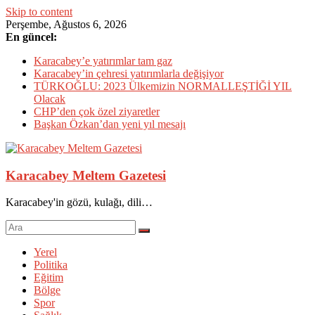
Skip to content
Perşembe, Ağustos 6, 2026
En güncel:
Karacabey’e yatırımlar tam gaz
Karacabey’in çehresi yatırımlarla değişiyor
TÜRKOĞLU: 2023 Ülkemizin NORMALLEŞTİĞİ YIL
Olacak
CHP’den çok özel ziyaretler
Başkan Özkan’dan yeni yıl mesajı
Karacabey Meltem Gazetesi
Karacabey'in gözü, kulağı, dili…
Yerel
Politika
Eğitim
Bölge
Spor