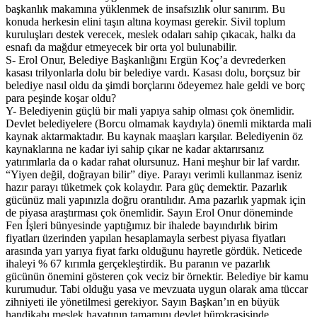
başkanlık makamına yüklenmek de insafsızlık olur sanırım. Bu
konuda herkesin elini taşın altına koyması gerekir. Sivil toplum
kuruluşları destek verecek, meslek odaları sahip çıkacak, halkı da
esnafı da mağdur etmeyecek bir orta yol bulunabilir.
S- Erol Onur, Belediye Başkanlığını Ergün Koç’a devrederken
kasası trilyonlarla dolu bir belediye vardı. Kasası dolu, borçsuz bir
belediye nasıl oldu da şimdi borçlarını ödeyemez hale geldi ve borç
para peşinde koşar oldu?
Y- Belediyenin güçlü bir mali yapıya sahip olması çok önemlidir.
Devlet belediyelere (Borcu olmamak kaydıyla) önemli miktarda mali
kaynak aktarmaktadır. Bu kaynak maaşları karşılar. Belediyenin öz
kaynaklarına ne kadar iyi sahip çıkar ne kadar aktarırsanız
yatırımlarla da o kadar rahat olursunuz. Hani meşhur bir laf vardır.
“Yiyen değil, doğrayan bilir” diye. Parayı verimli kullanmaz iseniz
hazır parayı tüketmek çok kolaydır. Para güç demektir. Pazarlık
gücünüz mali yapınızla doğru orantılıdır. Ama pazarlık yapmak için
de piyasa araştırması çok önemlidir. Sayın Erol Onur döneminde
Fen İşleri bünyesinde yaptığımız bir ihalede bayındırlık birim
fiyatları üzerinden yapılan hesaplamayla serbest piyasa fiyatları
arasında yarı yarıya fiyat farkı olduğunu hayretle gördük. Neticede
ihaleyi % 67 kırımla gerçekleştirdik. Bu paranın ve pazarlık
gücünün önemini gösteren çok veciz bir örnektir. Belediye bir kamu
kurumudur. Tabi olduğu yasa ve mevzuata uygun olarak ama tüccar
zihniyeti ile yönetilmesi gerekiyor. Sayın Başkan’ın en büyük
handikabı meslek hayatının tamamını devlet bürokrasisinde