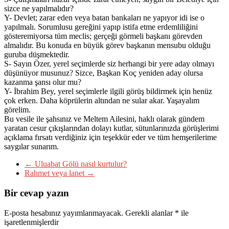
sizce ne yapılmalıdır?
Y- Devlet; zarar eden veya batan bankaları ne yapıyor idi ise o
yapılmalı. Sorumlusu gereğini yapıp istifa etme erdemliliğini
gösteremiyorsa tüm meclis; gerçeği görmeli başkanı görevden
almalıdır. Bu konuda en büyük görev başkanın mensubu olduğu
guruba düşmektedir.
S- Sayın Özer, yerel seçimlerde siz herhangi bir yere aday olmayı
düşünüyor musunuz? Sizce, Başkan Koç yeniden aday olursa
kazanma şansı olur mu?
Y- İbrahim Bey, yerel seçimlerle ilgili görüş bildirmek için henüz
çok erken. Daha köprülerin altından ne sular akar. Yaşayalım
görelim.
Bu vesile ile şahsınız ve Meltem Ailesini, haklı olarak gündem
yaratan cesur çıkışlarından dolayı kutlar, sütunlarınızda görüşlerimi
açıklama fırsatı verdiğiniz için teşekkür eder ve tüm hemşerilerime
saygılar sunarım.
←
Uluabat Gölü nasıl kurtulur?
Rahmet veya lanet
→
Bir cevap yazın
E-posta hesabınız yayımlanmayacak.
Gerekli alanlar
*
ile
işaretlenmişlerdir