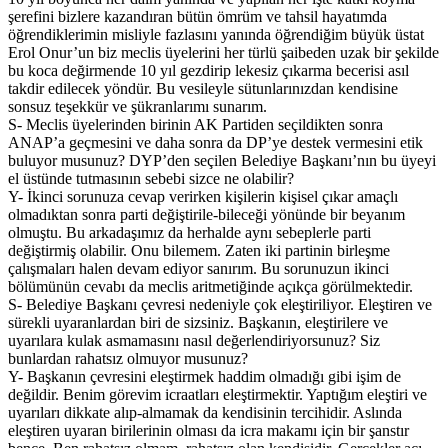
şerefini bizlere kazandıran bütün ömrüm ve tahsil hayatımda
öğrendiklerimin misliyle fazlasını yanında öğrendiğim büyük üstat
Erol Onur’un biz meclis üyelerini her türlü şaibeden uzak bir şekilde
bu koca değirmende 10 yıl gezdirip lekesiz çıkarma becerisi asıl
takdir edilecek yöndür. Bu vesileyle sütunlarınızdan kendisine
sonsuz teşekkür ve şükranlarımı sunarım.
S- Meclis üyelerinden birinin AK Partiden seçildikten sonra
ANAP’a geçmesini ve daha sonra da DP’ye destek vermesini etik
buluyor musunuz? DYP’den seçilen Belediye Başkanı’nın bu üyeyi
el üstünde tutmasının sebebi sizce ne olabilir?
Y- İkinci sorunuza cevap verirken kişilerin kişisel çıkar amaçlı
olmadıktan sonra parti değiştirile-bileceği yönünde bir beyanım
olmuştu. Bu arkadaşımız da herhalde aynı sebeplerle parti
değiştirmiş olabilir. Onu bilemem. Zaten iki partinin birleşme
çalışmaları halen devam ediyor sanırım. Bu sorunuzun ikinci
bölümünün cevabı da meclis aritmetiğinde açıkça görülmektedir.
S- Belediye Başkanı çevresi nedeniyle çok eleştiriliyor. Eleştiren ve
sürekli uyaranlardan biri de sizsiniz. Başkanın, eleştirilere ve
uyarılara kulak asmamasını nasıl değerlendiriyorsunuz? Siz
bunlardan rahatsız olmuyor musunuz?
Y- Başkanın çevresini eleştirmek haddim olmadığı gibi işim de
değildir. Benim görevim icraatları eleştirmektir. Yaptığım eleştiri ve
uyarıları dikkate alıp-almamak da kendisinin tercihidir. Aslında
eleştiren uyaran birilerinin olması da icra makamı için bir şanstır