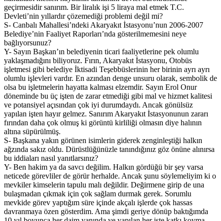
geçirmesidir sanırım. Bir liralık işi 5 liraya mal etmek T.C.
Devleti’nin yıllardır çözemediği problemi değil mi?
S- Canbalı Mahallesi’ndeki Akaryakıt İstasyonu’nun 2006-2007
Belediye’nin Faaliyet Raporları’nda gösterilmemesini neye
bağlıyorsunuz?
Y- Sayın Başkan’ın belediyenin ticari faaliyetlerine pek olumlu
yaklaşmadığını biliyoruz. Fırın, Akaryakıt İstasyonu, Otobüs
işletmesi gibi belediye İktisadi Teşebbüslerinin her birinin ayrı ayrı
olumlu işlevleri vardır. En azından denge unsuru olarak, sembolik de
olsa bu işletmelerin hayatta kalması elzemdir. Sayın Erol Onur
döneminde bu üç işten de zarar etmediği gibi mal ve hizmet kalitesi
ve potansiyel açısından çok iyi durumdaydı. Ancak gönülsüz
yapılan işten hayır gelmez. Sanırım Akaryakıt İstasyonunun zararı
fırından daha çok olmuş ki görüntü kirliliği olmasın diye halının
altına süpürülmüş.
S- Başkana yakın görünen isimlerin giderek zenginleştiği halkın
ağzında sakız oldu. Dürüstlüğünüzle tanındığınız göz önüne alınırsa
bu iddiaları nasıl yanıtlarsınız?
Y- Ben hakim ya da savcı değilim. Halkın gördüğü bir şey varsa
neticede görevliler de görür herhalde. Ancak şunu söylemeliyim ki o
mevkiler kimselerin tapulu malı değildir. Değirmene girip de una
bulaşmadan çıkmak için çok sağlam durmak gerek. Sorumlu
mevkide görev yaptığım süre içinde akçalı işlerde çok hassas
davranmaya özen gösterdim. Ama şimdi geriye dönüp baktığımda
10 yıl boyunca her daim yanında ve yapılan her işte katkı koyma