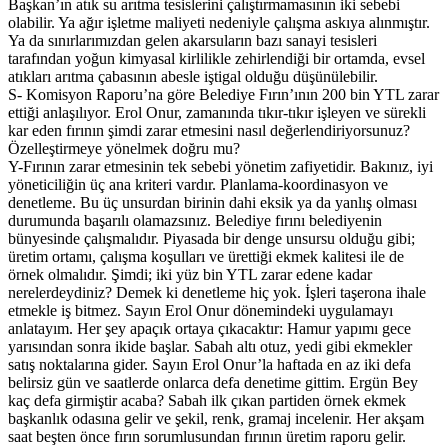
Başkan’ın atık su arıtma tesislerini çalıştırmamasının iki sebebi
olabilir. Ya ağır işletme maliyeti nedeniyle çalışma askıya alınmıştır.
Ya da sınırlarımızdan gelen akarsuların bazı sanayi tesisleri
tarafından yoğun kimyasal kirlilikle zehirlendiği bir ortamda, evsel
atıkları arıtma çabasının abesle iştigal olduğu düşünülebilir.
S- Komisyon Raporu’na göre Belediye Fırın’ının 200 bin YTL zarar
ettiği anlaşılıyor. Erol Onur, zamanında tıkır-tıkır işleyen ve sürekli
kar eden fırının şimdi zarar etmesini nasıl değerlendiriyorsunuz?
Özelleştirmeye yönelmek doğru mu?
Y-Fırının zarar etmesinin tek sebebi yönetim zafiyetidir. Bakınız, iyi
yöneticiliğin üç ana kriteri vardır. Planlama-koordinasyon ve
denetleme. Bu üç unsurdan birinin dahi eksik ya da yanlış olması
durumunda başarılı olamazsınız. Belediye fırını belediyenin
bünyesinde çalışmalıdır. Piyasada bir denge unsursu olduğu gibi;
üretim ortamı, çalışma koşulları ve ürettiği ekmek kalitesi ile de
örnek olmalıdır. Şimdi; iki yüz bin YTL zarar edene kadar
nerelerdeydiniz? Demek ki denetleme hiç yok. İşleri taşerona ihale
etmekle iş bitmez. Sayın Erol Onur dönemindeki uygulamayı
anlatayım. Her şey apaçık ortaya çıkacaktır: Hamur yapımı gece
yarısından sonra ikide başlar. Sabah altı otuz, yedi gibi ekmekler
satış noktalarına gider. Sayın Erol Onur’la haftada en az iki defa
belirsiz gün ve saatlerde onlarca defa denetime gittim. Ergün Bey
kaç defa girmiştir acaba? Sabah ilk çıkan partiden örnek ekmek
başkanlık odasına gelir ve şekil, renk, gramaj incelenir. Her akşam
saat beşten önce fırın sorumlusundan fırının üretim raporu gelir.