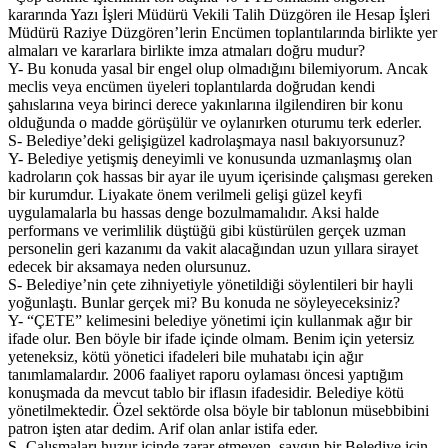
kararında Yazı İşleri Müdürü Vekili Talih Düzgören ile Hesap İşleri
Müdürü Raziye Düzgören’lerin Encümen toplantılarında birlikte yer
almaları ve kararlara birlikte imza atmaları doğru mudur?
Y- Bu konuda yasal bir engel olup olmadığını bilemiyorum. Ancak
meclis veya encümen üyeleri toplantılarda doğrudan kendi
şahıslarına veya birinci derece yakınlarına ilgilendiren bir konu
olduğunda o madde görüşülür ve oylanırken oturumu terk ederler.
S- Belediye’deki gelişigüzel kadrolaşmaya nasıl bakıyorsunuz?
Y- Belediye yetişmiş deneyimli ve konusunda uzmanlaşmış olan
kadroların çok hassas bir ayar ile uyum içerisinde çalışması gereken
bir kurumdur. Liyakate önem verilmeli gelişi güzel keyfi
uygulamalarla bu hassas denge bozulmamalıdır. Aksi halde
performans ve verimlilik düştüğü gibi küstürülen gerçek uzman
personelin geri kazanımı da vakit alacağından uzun yıllara sirayet
edecek bir aksamaya neden olursunuz.
S- Belediye’nin çete zihniyetiyle yönetildiği söylentileri bir hayli
yoğunlaştı. Bunlar gerçek mi? Bu konuda ne söyleyeceksiniz?
Y- “ÇETE” kelimesini belediye yönetimi için kullanmak ağır bir
ifade olur. Ben böyle bir ifade içinde olmam. Benim için yetersiz
yeteneksiz, kötü yönetici ifadeleri bile muhatabı için ağır
tanımlamalardır. 2006 faaliyet raporu oylaması öncesi yaptığım
konuşmada da mevcut tablo bir iflasın ifadesidir. Belediye kötü
yönetilmektedir. Özel sektörde olsa böyle bir tablonun müsebbibini
patron işten atar dedim. Arif olan anlar istifa eder.
S- Çalışmaları huzur içinde zarar etmeyen, saygın bir Belediye için