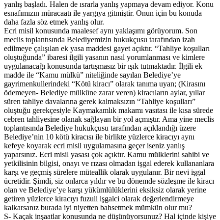
yanlış başladı. Halen de ısrarla yanlış yapmaya devam ediyor. Konu
esnafımızın müracaatı ile yargıya gitmiştir. Onun için bu konuda
daha fazla söz etmek yanlış olur.
Ecri misil konusunda maalesef aynı yaklaşımı görüyorum. Son
meclis toplantısında Belediyemizin hukukçusu tarafından izah
edilmeye çalışılan ek yasa maddesi gayet açıktır. “Tahliye koşulları
oluştuğunda” ibaresi ilgili yasanın nasıl yorumlanması ve kimlere
uygulanacağı konusunda tartışmasız bir ışık tutmaktadır. İlgili ek
madde ile “Kamu mülkü” niteliğinde sayılan Belediye’ye
gayrimenkullerindeki “Kötü kiracı” olarak tanıma uyan; (Kirasını
ödemeyen- Belediye mülküne zarar veren) kiracıların aylar, yıllar
süren tahliye davalarına gerek kalmaksızın “Tahliye koşulları”
oluştuğu gerekçesiyle Kaymakamlık makamı vasıtası ile kısa sürede
cebren tahliyesine olanak sağlayan bir yol açmıştır. Ama yine meclis
toplantısında Belediye hukukçusu tarafından açıklandığı üzere
Belediye’nin 10 kötü kiracısı ile birlikte yüzlerce kiracıyı aynı
kefeye koyarak ecri misil uygulamasına geçer iseniz yanlış
yaparsınız. Ecri misil yasası çok açıktır. Kamu mülklerini sahibi ve
yetkilisinin bilgisi, onayı ve rızası olmadan işgal ederek kullananlara
karşı ve geçmiş sürelere müteallik olarak uygulanır. Bir nevi işgal
ücretidir. Şimdi, siz onlarca yıldır ve bu dönemde sözleşme ile kiracı
olan ve Belediye’ye karşı yükümlülüklerini eksiksiz olarak yerine
getiren yüzlerce kiracıyı fuzuli işgalci olarak değerlendirmeye
kalkarsanız burada iyi niyetten bahsetmek mümkün olur mu?
S- Kaçak inşaatlar konusunda ne düşünüyorsunuz? Hal içinde kişiye