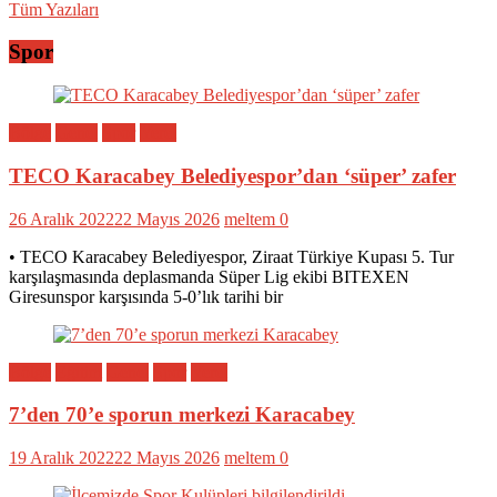
Tüm Yazıları
Spor
Bölge
Genel
Spor
Yerel
TECO Karacabey Belediyespor’dan ‘süper’ zafer
26 Aralık 2022
22 Mayıs 2026
meltem
0
• TECO Karacabey Belediyespor, Ziraat Türkiye Kupası 5. Tur
karşılaşmasında deplasmanda Süper Lig ekibi BITEXEN
Giresunspor karşısında 5-0’lık tarihi bir
Bölge
Eğitim
Genel
Spor
Yerel
7’den 70’e sporun merkezi Karacabey
19 Aralık 2022
22 Mayıs 2026
meltem
0