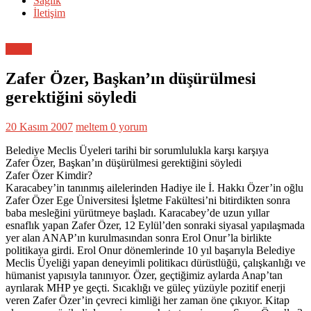
Sağlık
İletişim
Genel
Zafer Özer, Başkan’ın düşürülmesi
gerektiğini söyledi
20 Kasım 2007
meltem
0 yorum
Belediye Meclis Üyeleri tarihi bir sorumlulukla karşı karşıya
Zafer Özer, Başkan’ın düşürülmesi gerektiğini söyledi
Zafer Özer Kimdir?
Karacabey’in tanınmış ailelerinden Hadiye ile İ. Hakkı Özer’in oğlu
Zafer Özer Ege Üniversitesi İşletme Fakültesi’ni bitirdikten sonra
baba mesleğini yürütmeye başladı. Karacabey’de uzun yıllar
esnaflık yapan Zafer Özer, 12 Eylül’den sonraki siyasal yapılaşmada
yer alan ANAP’ın kurulmasından sonra Erol Onur’la birlikte
politikaya girdi. Erol Onur dönemlerinde 10 yıl başarıyla Belediye
Meclis Üyeliği yapan deneyimli politikacı dürüstlüğü, çalışkanlığı ve
hümanist yapısıyla tanınıyor. Özer, geçtiğimiz aylarda Anap’tan
ayrılarak MHP ye geçti. Sıcaklığı ve güleç yüzüyle pozitif enerji
veren Zafer Özer’in çevreci kimliği her zaman öne çıkıyor. Kitap