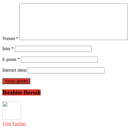
Yorum
*
İsim
*
E-posta
*
İnternet sitesi
İbrahim Bursalı
Tüm Yazıları