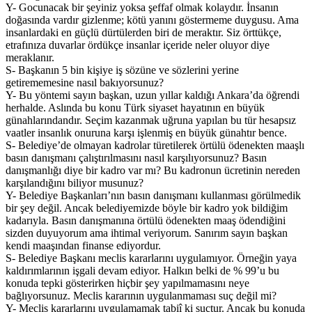
Y- Gocunacak bir şeyiniz yoksa şeffaf olmak kolaydır. İnsanın
doğasında vardır gizlenme; kötü yanını göstermeme duygusu. Ama
insanlardaki en güçlü dürtülerden biri de meraktır. Siz örttükçe,
etrafınıza duvarlar ördükçe insanlar içeride neler oluyor diye
meraklanır.
S- Başkanın 5 bin kişiye iş sözüne ve sözlerini yerine
getirememesine nasıl bakıyorsunuz?
Y- Bu yöntemi sayın başkan, uzun yıllar kaldığı Ankara’da öğrendi
herhalde. Aslında bu konu Türk siyaset hayatının en büyük
günahlarındandır. Seçim kazanmak uğruna yapılan bu tür hesapsız
vaatler insanlık onuruna karşı işlenmiş en büyük günahtır bence.
S- Belediye’de olmayan kadrolar türetilerek örtülü ödenekten maaşlı
basın danışmanı çalıştırılmasını nasıl karşılıyorsunuz? Basın
danışmanlığı diye bir kadro var mı? Bu kadronun ücretinin nereden
karşılandığını biliyor musunuz?
Y- Belediye Başkanları’nın basın danışmanı kullanması görülmedik
bir şey değil. Ancak belediyemizde böyle bir kadro yok bildiğim
kadarıyla. Basın danışmanına örtülü ödenekten maaş ödendiğini
sizden duyuyorum ama ihtimal veriyorum. Sanırım sayın başkan
kendi maaşından finanse ediyordur.
S- Belediye Başkanı meclis kararlarını uygulamıyor. Örneğin yaya
kaldırımlarının işgali devam ediyor. Halkın belki de % 99’u bu
konuda tepki gösterirken hiçbir şey yapılmamasını neye
bağlıyorsunuz. Meclis kararının uygulanmaması suç değil mi?
Y- Meclis kararlarını uygulamamak tabiî ki suçtur. Ancak bu konuda