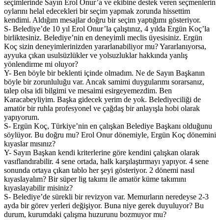
seçimlerinde Sayın Erol Onur’a ve ekibine destek veren seçmenlerin
oylarını helal edecekleri bir seçim yapmak zorunda hissettim
kendimi. Aldığım mesajlar doğru bir seçim yaptığımı gösteriyor.
S- Belediye’de 10 yıl Erol Onur’la çalıştınız, 4 yılda Ergün Koç’la
birliktesiniz. Belediye’nin en deneyimli meclis üyesisiniz. Ergün
Koç sizin deneyimlerinizden yararlanabiliyor mu? Yararlanıyorsa,
ayyuka çıkan usulsüzlükler ve yolsuzluklar hakkında yanlış
yönlendirme mi oluyor?
Y- Ben böyle bir beklenti içinde olmadım. Ne de Sayın Başkanın
böyle bir zorunluluğu var. Ancak samimi duygularımı sorarsanız,
talep olsa idi bilgimi ve mesaimi esirgeyemezdim. Ben
Karacabeyliyim. Başka gidecek yerim de yok. Belediyeciliği de
amatör bir ruhla profesyonel ve çağdaş bir anlayışla hobi olarak
yapıyorum.
S- Ergün Koç, Türkiye’nin en çalışkan Belediye Başkanı olduğunu
söylüyor. Bu doğru mu? Erol Onur dönemiyle, Ergün Koç dönemini
kıyaslar mısınız?
Y- Sayın Başkan kendi kriterlerine göre kendini çalışkan olarak
vasıflandırabilir. 4 sene ortada, halk karşılaştırmayı yapıyor. 4 sene
sonunda ortaya çıkan tablo her şeyi gösteriyor. 2 dönemi nasıl
kıyaslayalım? Bir süper lig takımı ile amatör küme takımını
kıyaslayabilir misiniz?
S- Belediye’de sürekli bir revizyon var. Memurların neredeyse 2-3
ayda bir görev yerleri değişiyor. Buna niye gerek duyuluyor? Bu
durum, kurumdaki çalışma huzurunu bozmuyor mu?