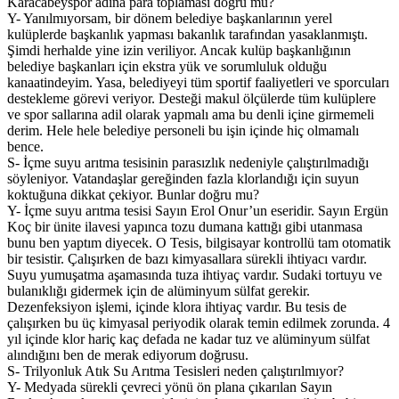
Karacabeyspor adına para toplaması doğru mu?
Y- Yanılmıyorsam, bir dönem belediye başkanlarının yerel
kulüplerde başkanlık yapması bakanlık tarafından yasaklanmıştı.
Şimdi herhalde yine izin veriliyor. Ancak kulüp başkanlığının
belediye başkanları için ekstra yük ve sorumluluk olduğu
kanaatindeyim. Yasa, belediyeyi tüm sportif faaliyetleri ve sporcuları
destekleme görevi veriyor. Desteği makul ölçülerde tüm kulüplere
ve spor sallarına adil olarak yapmalı ama bu denli içine girmemeli
derim. Hele hele belediye personeli bu işin içinde hiç olmamalı
bence.
S- İçme suyu arıtma tesisinin parasızlık nedeniyle çalıştırılmadığı
söyleniyor. Vatandaşlar gereğinden fazla klorlandığı için suyun
koktuğuna dikkat çekiyor. Bunlar doğru mu?
Y- İçme suyu arıtma tesisi Sayın Erol Onur’un eseridir. Sayın Ergün
Koç bir ünite ilavesi yapınca tozu dumana kattığı gibi utanmasa
bunu ben yaptım diyecek. O Tesis, bilgisayar kontrollü tam otomatik
bir tesistir. Çalışırken de bazı kimyasallara sürekli ihtiyacı vardır.
Suyu yumuşatma aşamasında tuza ihtiyaç vardır. Sudaki tortuyu ve
bulanıklığı gidermek için de alüminyum sülfat gerekir.
Dezenfeksiyon işlemi, içinde klora ihtiyaç vardır. Bu tesis de
çalışırken bu üç kimyasal periyodik olarak temin edilmek zorunda. 4
yıl içinde klor hariç kaç defada ne kadar tuz ve alüminyum sülfat
alındığını ben de merak ediyorum doğrusu.
S- Trilyonluk Atık Su Arıtma Tesisleri neden çalıştırılmıyor?
Y- Medyada sürekli çevreci yönü ön plana çıkarılan Sayın