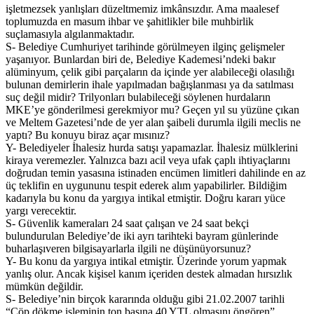
işletmezsek yanlışları düzeltmemiz imkânsızdır. Ama maalesef
toplumuzda en masum ihbar ve şahitlikler bile muhbirlik
suçlamasıyla algılanmaktadır.
S- Belediye Cumhuriyet tarihinde görülmeyen ilginç gelişmeler
yaşanıyor. Bunlardan biri de, Belediye Kademesi’ndeki bakır
alüminyum, çelik gibi parçaların da içinde yer alabileceği olasılığı
bulunan demirlerin ihale yapılmadan bağışlanması ya da satılması
suç değil midir? Trilyonları bulabileceği söylenen hurdaların
MKE’ye gönderilmesi gerekmiyor mu? Geçen yıl su yüzüne çıkan
ve Meltem Gazetesi’nde de yer alan şaibeli durumla ilgili meclis ne
yaptı? Bu konuyu biraz açar mısınız?
Y- Belediyeler İhalesiz hurda satışı yapamazlar. İhalesiz mülklerini
kiraya veremezler. Yalnızca bazı acil veya ufak çaplı ihtiyaçlarını
doğrudan temin yasasına istinaden encümen limitleri dahilinde en az
üç teklifin en uygununu tespit ederek alım yapabilirler. Bildiğim
kadarıyla bu konu da yargıya intikal etmiştir. Doğru kararı yüce
yargı verecektir.
S- Güvenlik kameraları 24 saat çalışan ve 24 saat bekçi
bulundurulan Belediye’de iki ayrı tarihteki bayram günlerinde
buharlaşıveren bilgisayarlarla ilgili ne düşünüyorsunuz?
Y- Bu konu da yargıya intikal etmiştir. Üzerinde yorum yapmak
yanlış olur. Ancak kişisel kanım içeriden destek almadan hırsızlık
mümkün değildir.
S- Belediye’nin birçok kararında olduğu gibi 21.02.2007 tarihli
“Çöp dökme işleminin ton başına 40 YTL olmasını öngören”