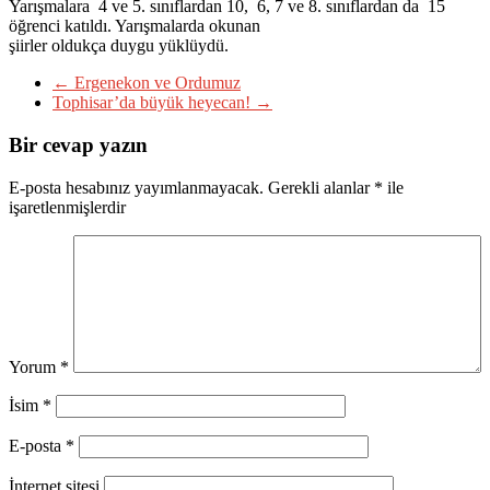
Yarışmalara 4 ve 5. sınıflardan 10, 6, 7 ve 8. sınıflardan da 15
öğrenci katıldı. Yarışmalarda okunan
şiirler oldukça duygu yüklüydü.
←
Ergenekon ve Ordumuz
Tophisar’da büyük heyecan!
→
Bir cevap yazın
E-posta hesabınız yayımlanmayacak.
Gerekli alanlar
*
ile
işaretlenmişlerdir
Yorum
*
İsim
*
E-posta
*
İnternet sitesi