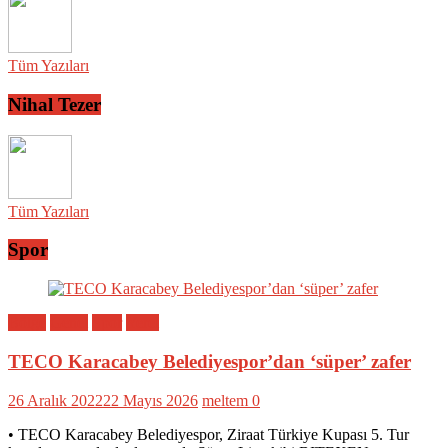
Tüm Yazıları
Nihal Tezer
Tüm Yazıları
Spor
Bölge
Genel
Spor
Yerel
TECO Karacabey Belediyespor’dan ‘süper’ zafer
26 Aralık 2022
22 Mayıs 2026
meltem
0
• TECO Karacabey Belediyespor, Ziraat Türkiye Kupası 5. Tur