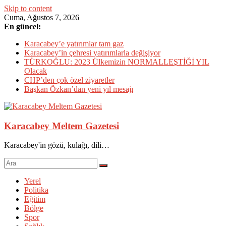
Skip to content
Cuma, Ağustos 7, 2026
En güncel:
Karacabey’e yatırımlar tam gaz
Karacabey’in çehresi yatırımlarla değişiyor
TÜRKOĞLU: 2023 Ülkemizin NORMALLEŞTİĞİ YIL
Olacak
CHP’den çok özel ziyaretler
Başkan Özkan’dan yeni yıl mesajı
Karacabey Meltem Gazetesi
Karacabey'in gözü, kulağı, dili…
Yerel
Politika
Eğitim
Bölge
Spor