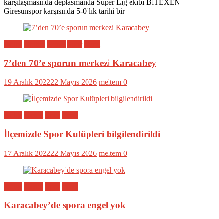
karşılaşmasında deplasmanda Süper Lig ekibi BITEXEN
Giresunspor karşısında 5-0’lık tarihi bir
Bölge
Eğitim
Genel
Spor
Yerel
7’den 70’e sporun merkezi Karacabey
19 Aralık 2022
22 Mayıs 2026
meltem
0
Bölge
Genel
Spor
Yerel
İlçemizde Spor Kulüpleri bilgilendirildi
17 Aralık 2022
22 Mayıs 2026
meltem
0
Bölge
Genel
Spor
Yerel
Karacabey’de spora engel yok