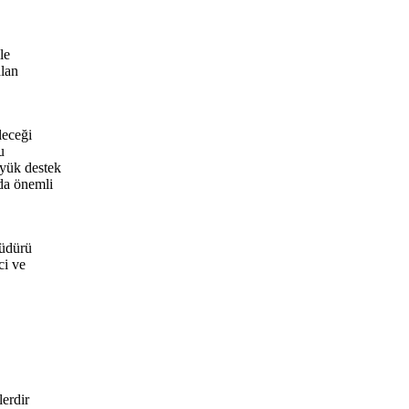
le
alan
leceği
u
yük destek
da önemli
Müdürü
ci ve
lerdir