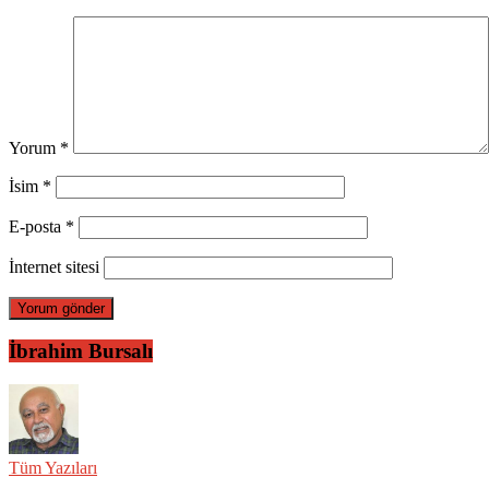
Yorum
*
İsim
*
E-posta
*
İnternet sitesi
İbrahim Bursalı
Tüm Yazıları