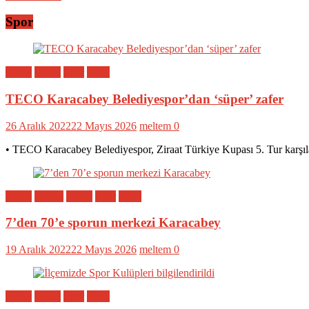
Spor
Bölge
Genel
Spor
Yerel
TECO Karacabey Belediyespor’dan ‘süper’ zafer
26 Aralık 2022
22 Mayıs 2026
meltem
0
• TECO Karacabey Belediyespor, Ziraat Türkiye Kupası 5. Tur karşıl
Bölge
Eğitim
Genel
Spor
Yerel
7’den 70’e sporun merkezi Karacabey
19 Aralık 2022
22 Mayıs 2026
meltem
0
Bölge
Genel
Spor
Yerel