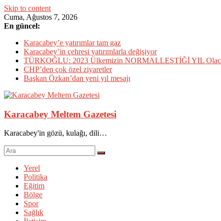
Skip to content
Cuma, Ağustos 7, 2026
En güncel:
Karacabey’e yatırımlar tam gaz
Karacabey’in çehresi yatırımlarla değişiyor
TÜRKOĞLU: 2023 Ülkemizin NORMALLEŞTİĞİ YIL Olac
CHP’den çok özel ziyaretler
Başkan Özkan’dan yeni yıl mesajı
Karacabey Meltem Gazetesi
Karacabey'in gözü, kulağı, dili…
Yerel
Politika
Eğitim
Bölge
Spor
Sağlık