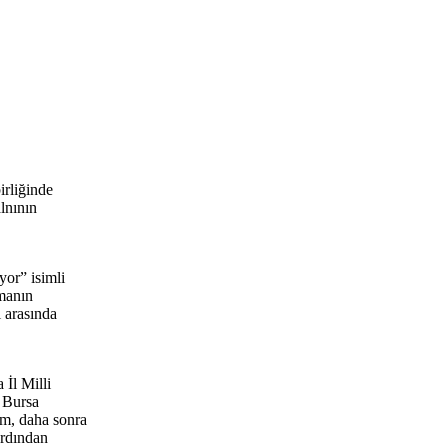
irliğinde
lnının
or” isimli
amanın
 arasında
İl Milli
. Bursa
am, daha sonra
ardından