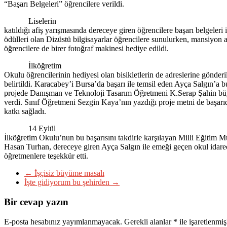
“Başarı Belgeleri” öğrencilere verildi.
Liselerin
katıldığı afiş yarışmasında dereceye giren öğrencilere başarı belgeleri i
ödülleri olan Dizüstü bilgisayarlar öğrencilere sunulurken, mansiyon 
öğrencilere de birer fotoğraf makinesi hediye edildi.
İlköğretim
Okulu öğrencilerinin hediyesi olan bisikletlerin de adreslerine gönderi
belirtildi. Karacabey’i Bursa’da başarı ile temsil eden Ayça Salgın’a b
projede Danışman ve Teknoloji Tasarım Öğretmeni K.Serap Şahin bü
verdi. Sınıf Öğretmeni Sezgin Kaya’nın yazdığı proje metni de başarı
katkı sağladı.
14 Eylül
İlköğretim Okulu’nun bu başarısını takdirle karşılayan Milli Eğitim 
Hasan Turhan, dereceye giren Ayça Salgın ile emeği geçen okul idare
öğretmenlere teşekkür etti.
←
İşçisiz büyüme masalı
İşte gidiyorum bu şehirden
→
Bir cevap yazın
E-posta hesabınız yayımlanmayacak.
Gerekli alanlar
*
ile işaretlenmiş