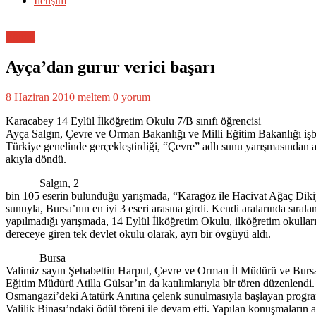
İletişim
Eğitim
Ayça’dan gurur verici başarı
8 Haziran 2010
meltem
0 yorum
Karacabey 14 Eylül İlköğretim Okulu 7/B sınıfı öğrencisi
Ayça Salgın, Çevre ve Orman Bakanlığı ve Milli Eğitim Bakanlığı işb
Türkiye genelinde gerçekleştirdiği, “Çevre” adlı sunu yarışmasından a
akıyla döndü.
Salgın, 2
bin 105 eserin bulunduğu yarışmada, “Karagöz ile Hacivat Ağaç Dikiy
sunuyla, Bursa’nın en iyi 3 eseri arasına girdi. Kendi aralarında sıral
yapılmadığı yarışmada, 14 Eylül İlköğretim Okulu, ilköğretim okulları
dereceye giren tek devlet okulu olarak, ayrı bir övgüyü aldı.
Bursa
Valimiz sayın Şehabettin Harput, Çevre ve Orman İl Müdürü ve Bursa 
Eğitim Müdürü Atilla Gülsar’ın da katılımlarıyla bir tören düzenlendi
Osmangazi’deki Atatürk Anıtına çelenk sunulmasıyla başlayan progr
Valilik Binası’ndaki ödül töreni ile devam etti. Yapılan konuşmaların 