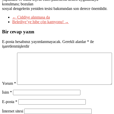
konulması; bozulan
sosyal dengelerin yeniden tesisi bakımından son derece önemlidir.
←
Ciddiye alınmasa da
Belediye’ye hibe çöp kamyonu!
→
Bir cevap yazın
E-posta hesabınız yayımlanmayacak.
Gerekli alanlar
*
ile
işaretlenmişlerdir
Yorum
*
İsim
*
E-posta
*
İnternet sitesi