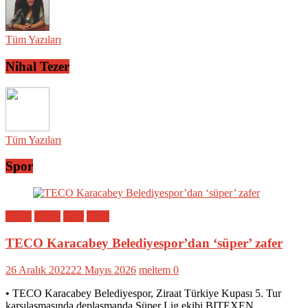
Tüm Yazıları
Nihal Tezer
Tüm Yazıları
Spor
Bölge
Genel
Spor
Yerel
TECO Karacabey Belediyespor’dan ‘süper’ zafer
26 Aralık 2022
22 Mayıs 2026
meltem
0
• TECO Karacabey Belediyespor, Ziraat Türkiye Kupası 5. Tur
karşılaşmasında deplasmanda Süper Lig ekibi BITEXEN