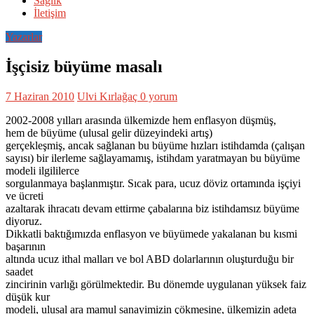
Sağlık
İletişim
Yazarlar
İşçisiz büyüme masalı
7 Haziran 2010
Ulvi Kırlağaç
0 yorum
2002-2008 yılları arasında ülkemizde hem enflasyon düşmüş,
hem de büyüme (ulusal gelir düzeyindeki artış)
gerçekleşmiş, ancak sağlanan bu büyüme hızları istihdamda (çalışan
sayısı) bir ilerleme sağlayamamış, istihdam yaratmayan bu büyüme
modeli ilgililerce
sorgulanmaya başlanmıştır. Sıcak para, ucuz döviz ortamında işçiyi
ve ücreti
azaltarak ihracatı devam ettirme çabalarına biz istihdamsız büyüme
diyoruz.
Dikkatli baktığımızda enflasyon ve büyümede yakalanan bu kısmi
başarının
altında ucuz ithal malları ve bol ABD dolarlarının oluşturduğu bir
saadet
zincirinin varlığı görülmektedir. Bu dönemde uygulanan yüksek faiz
düşük kur
modeli, ulusal ara mamul sanayimizin çökmesine, ülkemizin adeta