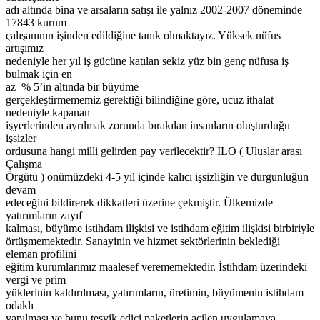
adı altında bina ve arsaların satışı ile yalnız 2002-2007 döneminde
17843 kurum
çalışanının işinden edildiğine tanık olmaktayız. Yüksek nüfus
artışımız
nedeniyle her yıl iş gücüne katılan sekiz yüz bin genç nüfusa iş
bulmak için en
az % 5’in altında bir büyüme
gerçekleştirmememiz gerektiği bilindiğine göre, ucuz ithalat
nedeniyle kapanan
işyerlerinden ayrılmak zorunda bırakılan insanların oluşturduğu
işsizler
ordusuna hangi milli gelirden pay verilecektir? ILO ( Uluslar arası
Çalışma
Örgütü ) önümüzdeki 4-5 yıl içinde kalıcı işsizliğin ve durgunluğun
devam
edeceğini bildirerek dikkatleri üzerine çekmiştir. Ülkemizde
yatırımların zayıf
kalması, büyüme istihdam ilişkisi ve istihdam eğitim ilişkisi birbiriyle
örtüşmemektedir. Sanayinin ve hizmet sektörlerinin beklediği
eleman profilini
eğitim kurumlarımız maalesef verememektedir. İstihdam üzerindeki
vergi ve prim
yüklerinin kaldırılması, yatırımların, üretimin, büyümenin istihdam
odaklı
yapılması ve bunu teşvik edici paketlerin acilen uygulamaya