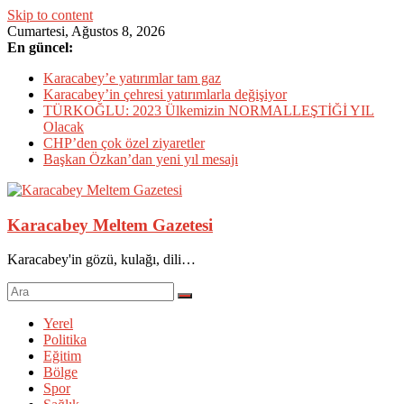
Skip to content
Cumartesi, Ağustos 8, 2026
En güncel:
Karacabey’e yatırımlar tam gaz
Karacabey’in çehresi yatırımlarla değişiyor
TÜRKOĞLU: 2023 Ülkemizin NORMALLEŞTİĞİ YIL
Olacak
CHP’den çok özel ziyaretler
Başkan Özkan’dan yeni yıl mesajı
Karacabey Meltem Gazetesi
Karacabey'in gözü, kulağı, dili…
Yerel
Politika
Eğitim
Bölge
Spor