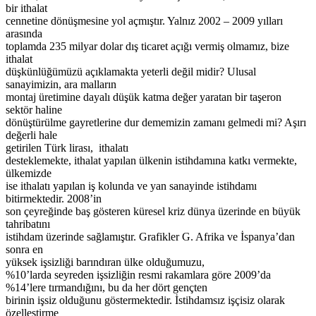
bir ithalat
cennetine dönüşmesine yol açmıştır. Yalnız 2002 – 2009 yılları
arasında
toplamda 235 milyar dolar dış ticaret açığı vermiş olmamız, bize
ithalat
düşkünlüğümüzü açıklamakta yeterli değil midir? Ulusal
sanayimizin, ara malların
montaj üretimine dayalı düşük katma değer yaratan bir taşeron
sektör haline
dönüştürülme gayretlerine dur dememizin zamanı gelmedi mi? Aşırı
değerli hale
getirilen Türk lirası, ithalatı
desteklemekte, ithalat yapılan ülkenin istihdamına katkı vermekte,
ülkemizde
ise ithalatı yapılan iş kolunda ve yan sanayinde istihdamı
bitirmektedir. 2008’in
son çeyreğinde baş gösteren küresel kriz dünya üzerinde en büyük
tahribatını
istihdam üzerinde sağlamıştır. Grafikler G. Afrika ve İspanya’dan
sonra en
yüksek işsizliği barındıran ülke olduğumuzu,
%10’larda seyreden işsizliğin resmi rakamlara göre 2009’da
%14’lere tırmandığını, bu da her dört gençten
birinin işsiz olduğunu göstermektedir. İstihdamsız işçisiz olarak
özelleştirme