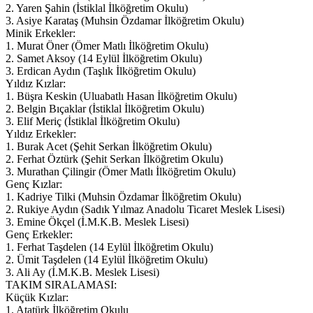
2. Yaren Şahin (İstiklal İlköğretim Okulu)
3. Asiye Karataş (Muhsin Özdamar İlköğretim Okulu)
Minik Erkekler:
1. Murat Öner (Ömer Matlı İlköğretim Okulu)
2. Samet Aksoy (14 Eylül İlköğretim Okulu)
3. Erdican Aydın (Taşlık İlköğretim Okulu)
Yıldız Kızlar:
1. Büşra Keskin (Uluabatlı Hasan İlköğretim Okulu)
2. Belgin Bıçaklar (İstiklal İlköğretim Okulu)
3. Elif Meriç (İstiklal İlköğretim Okulu)
Yıldız Erkekler:
1. Burak Acet (Şehit Serkan İlköğretim Okulu)
2. Ferhat Öztürk (Şehit Serkan İlköğretim Okulu)
3. Murathan Çilingir (Ömer Matlı İlköğretim Okulu)
Genç Kızlar:
1. Kadriye Tilki (Muhsin Özdamar İlköğretim Okulu)
2. Rukiye Aydın (Sadık Yılmaz Anadolu Ticaret Meslek Lisesi)
3. Emine Ökçel (İ.M.K.B. Meslek Lisesi)
Genç Erkekler:
1. Ferhat Taşdelen (14 Eylül İlköğretim Okulu)
2. Ümit Taşdelen (14 Eylül İlköğretim Okulu)
3. Ali Ay (İ.M.K.B. Meslek Lisesi)
TAKIM SIRALAMASI:
Küçük Kızlar:
1. Atatürk İlköğretim Okulu