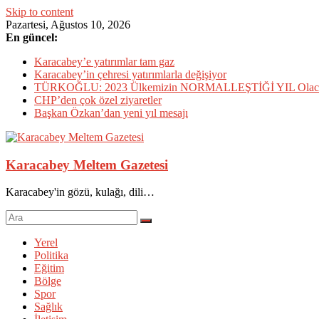
Skip to content
Pazartesi, Ağustos 10, 2026
En güncel:
Karacabey’e yatırımlar tam gaz
Karacabey’in çehresi yatırımlarla değişiyor
TÜRKOĞLU: 2023 Ülkemizin NORMALLEŞTİĞİ YIL Olac
CHP’den çok özel ziyaretler
Başkan Özkan’dan yeni yıl mesajı
Karacabey Meltem Gazetesi
Karacabey'in gözü, kulağı, dili…
Yerel
Politika
Eğitim
Bölge
Spor
Sağlık