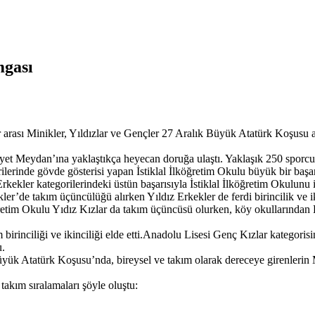
mgası
rası Minikler, Yıldızlar ve Gençler 27 Aralık Büyük Atatürk Koşusu at
et Meydan’ına yaklaştıkça heyecan doruğa ulaştı. Yaklaşık 250 sporcunun
lerinde gövde gösterisi yapan İstiklal İlköğretim Okulu büyük bir başarı
ekler kategorilerindeki üstün başarısıyla İstiklal İlköğretim Okulunu i
ler’de takım üçüncülüğü alırken Yıldız Erkekler de ferdi birincilik ve i
ğretim Okulu Yıdız Kızlar da takım üçüncüsü olurken, köy okullarından
birinciliği ve ikinciliği elde etti.Anadolu Lisesi Genç Kızlar kategori
u.
Büyük Atatürk Koşusu’nda, bireysel ve takım olarak dereceye girenleri
akım sıralamaları şöyle oluştu: