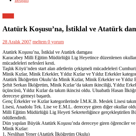
İletişim
Genel
Atatürk Koşusu’na, İstiklal ve Atatürk da
28 Aralık 2007
meltem
0 yorum
Atatürk Koşusu’na, İstiklal ve Atatürk damgası
Karacabey Milli Eğitim Müdürlüğü Lig Heyetince düzenlenen okullar a
mücadeleleri nefesleri kesti.
Taşlık Köyü’nden start alan atletlerin çekişmeli mücadeleleri Cumhuriy
Minik Kızlar, Minik Erkekler, Yıldız Kızlar ve Yıldız Erkekler kategori
Atatürk İlköğretim Okulu’da Minik Kızlar, Minik Erkekler ve Yıldız Erk
Şehit Serkan İlköğretim, Minik Kızlar’da takım ikinciliği, Yıldız Erkek
üçüncüsü, Yıldız Kızlar da takım ikincisi oldu. Uluabatlı Hasan İlkö
dereceye girmeyi başardı.
Genç Erkekler ve Kızlar kategorilerinde İ.M.K.B. Meslek Lisesi takım 
Lisesi, Anadolu Tek. Lise ve E.M.L. dereceye giren diğer okullar old
Milli Eğitim Müdürlüğü Lig Heyeti Sekreterliğince gerçekleştirilen 
ödüllendirdi.
Dün yapılan Büyük Atatürk Koşusu’nda dereceye giren öğrenciler ve t
Minik Kızlar:
1. Neslihan Yener (Atatürk İlköğretim Okulu)