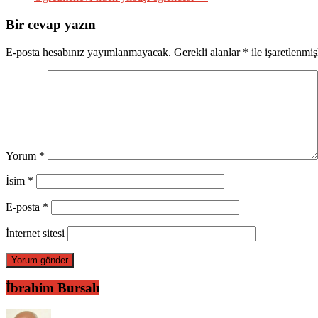
Bir cevap yazın
E-posta hesabınız yayımlanmayacak.
Gerekli alanlar
*
ile işaretlenmiş
Yorum
*
İsim
*
E-posta
*
İnternet sitesi
İbrahim Bursalı