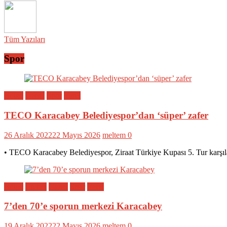
Tüm Yazıları
Spor
Bölge
Genel
Spor
Yerel
TECO Karacabey Belediyespor’dan ‘süper’ zafer
26 Aralık 2022
22 Mayıs 2026
meltem
0
• TECO Karacabey Belediyespor, Ziraat Türkiye Kupası 5. Tur karşıl
Bölge
Eğitim
Genel
Spor
Yerel
7’den 70’e sporun merkezi Karacabey
19 Aralık 2022
22 Mayıs 2026
meltem
0