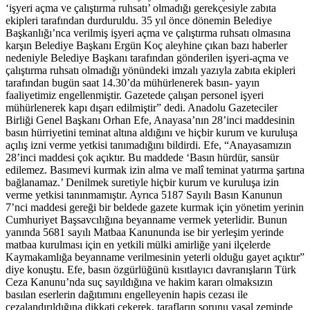
‘işyeri açma ve çalıştırma ruhsatı’ olmadığı gerekçesiyle zabıta
ekipleri tarafından durduruldu. 35 yıl önce dönemin Belediye
Başkanlığı’nca verilmiş işyeri açma ve çalıştırma ruhsatı olmasına
karşın Belediye Başkanı Ergün Koç aleyhine çıkan bazı haberler
nedeniyle Belediye Başkanı tarafından gönderilen işyeri-açma ve
çalıştırma ruhsatı olmadığı yönündeki imzalı yazıyla zabıta ekipleri
tarafından bugün saat 14.30’da mühürlenerek basın- yayın
faaliyetimiz engellenmiştir. Gazetede çalışan personel işyeri
mühürlenerek kapı dışarı edilmiştir” dedi. Anadolu Gazeteciler
Birliği Genel Başkanı Orhan Efe, Anayasa’nın 28’inci maddesinin
basın hürriyetini teminat altına aldığını ve hiçbir kurum ve kuruluşa
açılış izni verme yetkisi tanımadığını bildirdi. Efe, “Anayasamızın
28’inci maddesi çok açıktır. Bu maddede ‘Basın hürdür, sansür
edilemez. Basımevi kurmak izin alma ve malî teminat yatırma şartına
bağlanamaz.’ Denilmek suretiyle hiçbir kurum ve kuruluşa izin
verme yetkisi tanınmamıştır. Ayrıca 5187 Sayılı Basın Kanunun
7’nci maddesi gereği bir beldede gazete kurmak için yönetim yerinin
Cumhuriyet Başsavcılığına beyanname vermek yeterlidir. Bunun
yanında 5681 sayılı Matbaa Kanununda ise bir yerleşim yerinde
matbaa kurulması için en yetkili mülki amirliğe yani ilçelerde
Kaymakamlığa beyanname verilmesinin yeterli olduğu gayet açıktır”
diye konuştu. Efe, basın özgürlüğünü kısıtlayıcı davranışların Türk
Ceza Kanunu’nda suç sayıldığına ve hakim kararı olmaksızın
basılan eserlerin dağıtımını engelleyenin hapis cezası ile
cezalandırıldığına dikkati çekerek, tarafların sorunu yasal zeminde