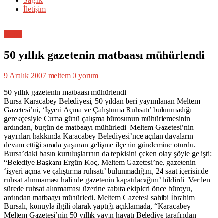
Sağlık
İletişim
Genel
50 yıllık gazetenin matbaası mühürlendi
9 Aralık 2007
meltem
0 yorum
50 yıllık gazetenin matbaası mühürlendi
Bursa Karacabey Belediyesi, 50 yıldan beri yayımlanan Meltem
Gazetesi’ni, ‘İşyeri Açma ve Çalıştırma Ruhsatı’ bulunmadığı
gerekçesiyle Cuma günü çalışma bürosunun mühürlemesinin
ardından, bugün de matbaayı mühürledi. Meltem Gazetesi’nin
yayınları hakkında Karacabey Belediyesi’nce açılan davaların
devam ettiği sırada yaşanan gelişme ilçenin gündemine oturdu.
Bursa’daki basın kuruluşlarının da tepkisini çeken olay şöyle gelişti:
“Belediye Başkanı Ergün Koç, Meltem Gazetesi’ne, gazetenin
‘işyeri açma ve çalıştırma ruhsatı’ bulunmadığını, 24 saat içerisinde
ruhsat alınmaması halinde gazetenin kapatılacağını’ bildirdi. Verilen
sürede ruhsat alınmaması üzerine zabıta ekipleri önce büroyu,
ardından matbaayı mühürledi. Meltem Gazetesi sahibi İbrahim
Bursalı, konuyla ilgili olarak yaptığı açıklamada, “Karacabey
Meltem Gazetesi’nin 50 yıllık yayın hayatı Belediye tarafından