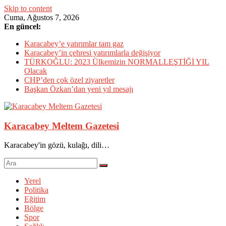
Skip to content
Cuma, Ağustos 7, 2026
En güncel:
Karacabey’e yatırımlar tam gaz
Karacabey’in çehresi yatırımlarla değişiyor
TÜRKOĞLU: 2023 Ülkemizin NORMALLEŞTİĞİ YIL
Olacak
CHP’den çok özel ziyaretler
Başkan Özkan’dan yeni yıl mesajı
Karacabey Meltem Gazetesi
Karacabey'in gözü, kulağı, dili…
Yerel
Politika
Eğitim
Bölge
Spor