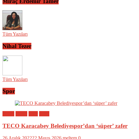
Miraç Erdemir Tamer
Tüm Yazıları
Nihal Tezer
Tüm Yazıları
Spor
Bölge
Genel
Spor
Yerel
TECO Karacabey Belediyespor’dan ‘süper’ zafer
26 Aralık 2022
22 Mayıs 2026
meltem
0