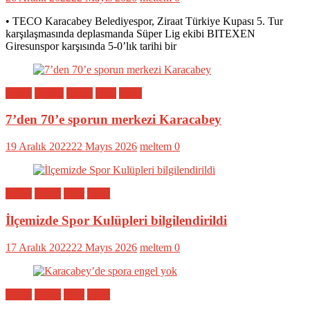
• TECO Karacabey Belediyespor, Ziraat Türkiye Kupası 5. Tur
karşılaşmasında deplasmanda Süper Lig ekibi BITEXEN
Giresunspor karşısında 5-0’lık tarihi bir
Bölge
Eğitim
Genel
Spor
Yerel
7’den 70’e sporun merkezi Karacabey
19 Aralık 2022
22 Mayıs 2026
meltem
0
Bölge
Genel
Spor
Yerel
İlçemizde Spor Kulüpleri bilgilendirildi
17 Aralık 2022
22 Mayıs 2026
meltem
0
Bölge
Genel
Spor
Yerel