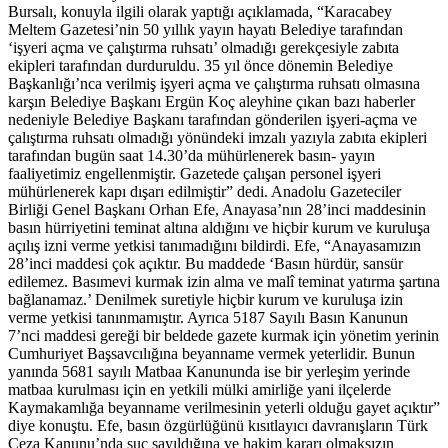
Bursalı, konuyla ilgili olarak yaptığı açıklamada, “Karacabey
Meltem Gazetesi’nin 50 yıllık yayın hayatı Belediye tarafından
‘işyeri açma ve çalıştırma ruhsatı’ olmadığı gerekçesiyle zabıta
ekipleri tarafından durduruldu. 35 yıl önce dönemin Belediye
Başkanlığı’nca verilmiş işyeri açma ve çalıştırma ruhsatı olmasına
karşın Belediye Başkanı Ergün Koç aleyhine çıkan bazı haberler
nedeniyle Belediye Başkanı tarafından gönderilen işyeri-açma ve
çalıştırma ruhsatı olmadığı yönündeki imzalı yazıyla zabıta ekipleri
tarafından bugün saat 14.30’da mühürlenerek basın- yayın
faaliyetimiz engellenmiştir. Gazetede çalışan personel işyeri
mühürlenerek kapı dışarı edilmiştir” dedi. Anadolu Gazeteciler
Birliği Genel Başkanı Orhan Efe, Anayasa’nın 28’inci maddesinin
basın hürriyetini teminat altına aldığını ve hiçbir kurum ve kuruluşa
açılış izni verme yetkisi tanımadığını bildirdi. Efe, “Anayasamızın
28’inci maddesi çok açıktır. Bu maddede ‘Basın hürdür, sansür
edilemez. Basımevi kurmak izin alma ve malî teminat yatırma şartına
bağlanamaz.’ Denilmek suretiyle hiçbir kurum ve kuruluşa izin
verme yetkisi tanınmamıştır. Ayrıca 5187 Sayılı Basın Kanunun
7’nci maddesi gereği bir beldede gazete kurmak için yönetim yerinin
Cumhuriyet Başsavcılığına beyanname vermek yeterlidir. Bunun
yanında 5681 sayılı Matbaa Kanununda ise bir yerleşim yerinde
matbaa kurulması için en yetkili mülki amirliğe yani ilçelerde
Kaymakamlığa beyanname verilmesinin yeterli olduğu gayet açıktır”
diye konuştu. Efe, basın özgürlüğünü kısıtlayıcı davranışların Türk
Ceza Kanunu’nda suç sayıldığına ve hakim kararı olmaksızın