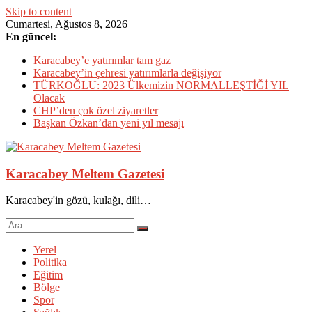
Skip to content
Cumartesi, Ağustos 8, 2026
En güncel:
Karacabey’e yatırımlar tam gaz
Karacabey’in çehresi yatırımlarla değişiyor
TÜRKOĞLU: 2023 Ülkemizin NORMALLEŞTİĞİ YIL
Olacak
CHP’den çok özel ziyaretler
Başkan Özkan’dan yeni yıl mesajı
Karacabey Meltem Gazetesi
Karacabey'in gözü, kulağı, dili…
Yerel
Politika
Eğitim
Bölge
Spor