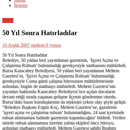
Sağlık
İletişim
Genel
50 Yıl Sonra Hatırladılar
10 Aralık 2007
meltem
0 yorum
50 Yıl Sonra Hatırladılar
Belediye, 50 yıldan beri yayımlanan gazetenin, ‘İşyeri Açma ve
Çalıştırma Ruhsatı’ bulunmadığı gerekçesiyle matbaasını mühürledi.
Bursa Karacabey Belediyesi, 50 yıldan beri yayımlanan Meltem
Gazetesi’ni, ‘İşyeri Açma ve Çalıştırma Ruhsatı’ bulunmadığı
gerekçesiyle Cuma günü çalışma bürosunun mühürlemesinin
ardından, bugün de matbaayı mühürledi. Meltem Gazetesi’nin
yayınları hakkında Karacabey Belediyesi’nce açılan davaların
devam ettiği sırada yaşanan gelişme ilçenin gündemine oturdu.
Bursa’daki basın kuruluşlarının da tepkisini çeken olay şöyle gelişti:
“Belediye Başkanı Ergün Koç, Meltem Gazetesi’ne, gazetenin
‘işyeri açma ve çalıştırma ruhsatı’ bulunmadığını, 24 saat içerisinde
ruhsat alınmaması halinde gazetenin kapatılacağını’ bildirdi. Verilen
sürede ruhsat alınmaması üzerine zabıta ekipleri önce büroyu,
ardından matbaayı mühürledi. Meltem Gazetesi sahibi İbrahim