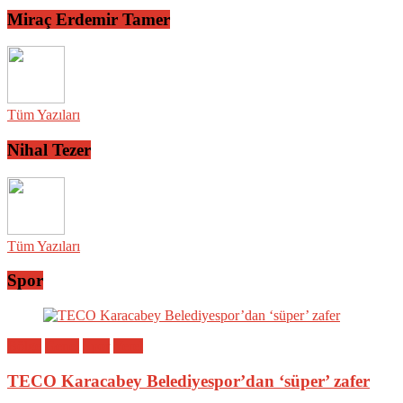
Miraç Erdemir Tamer
Tüm Yazıları
Nihal Tezer
Tüm Yazıları
Spor
Bölge
Genel
Spor
Yerel
TECO Karacabey Belediyespor’dan ‘süper’ zafer