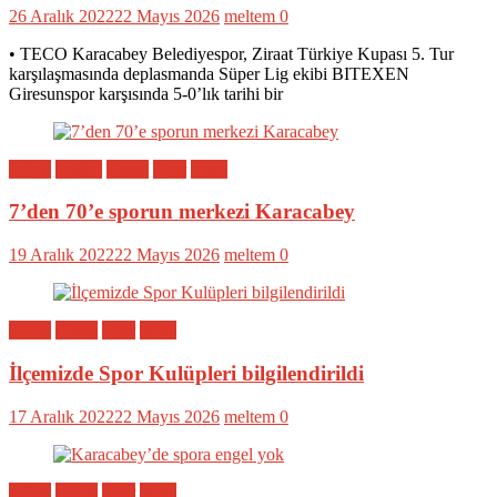
26 Aralık 2022
22 Mayıs 2026
meltem
0
• TECO Karacabey Belediyespor, Ziraat Türkiye Kupası 5. Tur
karşılaşmasında deplasmanda Süper Lig ekibi BITEXEN
Giresunspor karşısında 5-0’lık tarihi bir
Bölge
Eğitim
Genel
Spor
Yerel
7’den 70’e sporun merkezi Karacabey
19 Aralık 2022
22 Mayıs 2026
meltem
0
Bölge
Genel
Spor
Yerel
İlçemizde Spor Kulüpleri bilgilendirildi
17 Aralık 2022
22 Mayıs 2026
meltem
0
Bölge
Genel
Spor
Yerel