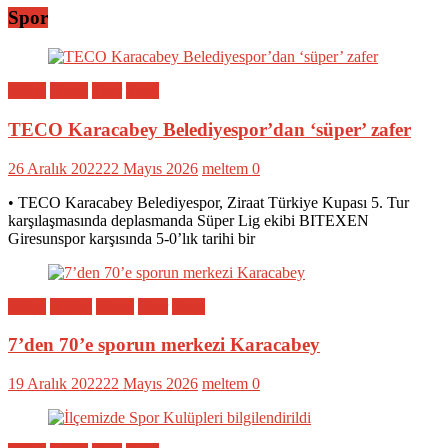
Spor
Bölge
Genel
Spor
Yerel
TECO Karacabey Belediyespor’dan ‘süper’ zafer
26 Aralık 2022
22 Mayıs 2026
meltem
0
• TECO Karacabey Belediyespor, Ziraat Türkiye Kupası 5. Tur
karşılaşmasında deplasmanda Süper Lig ekibi BITEXEN
Giresunspor karşısında 5-0’lık tarihi bir
Bölge
Eğitim
Genel
Spor
Yerel
7’den 70’e sporun merkezi Karacabey
19 Aralık 2022
22 Mayıs 2026
meltem
0