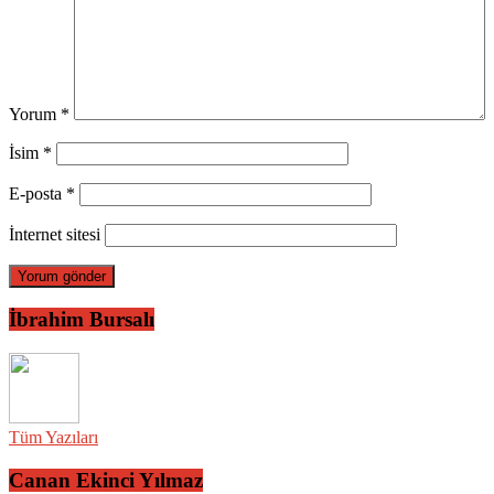
Yorum
*
İsim
*
E-posta
*
İnternet sitesi
İbrahim Bursalı
Tüm Yazıları
Canan Ekinci Yılmaz