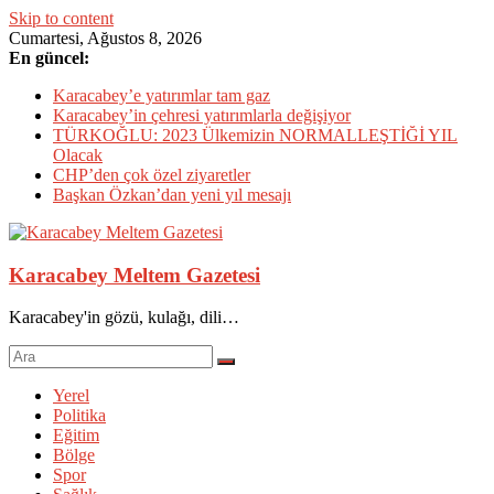
Skip to content
Cumartesi, Ağustos 8, 2026
En güncel:
Karacabey’e yatırımlar tam gaz
Karacabey’in çehresi yatırımlarla değişiyor
TÜRKOĞLU: 2023 Ülkemizin NORMALLEŞTİĞİ YIL
Olacak
CHP’den çok özel ziyaretler
Başkan Özkan’dan yeni yıl mesajı
Karacabey Meltem Gazetesi
Karacabey'in gözü, kulağı, dili…
Yerel
Politika
Eğitim
Bölge
Spor