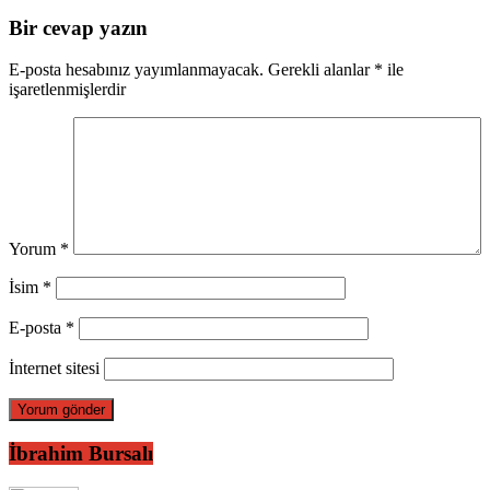
Bir cevap yazın
E-posta hesabınız yayımlanmayacak.
Gerekli alanlar
*
ile
işaretlenmişlerdir
Yorum
*
İsim
*
E-posta
*
İnternet sitesi
İbrahim Bursalı