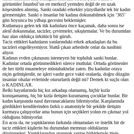
görüntüler İstanbul’un en merkezî yerinden değil de en uzak
köşesinden alınmış. Sanki oradaki erkekler yüzyıllardır tek bir kadın
görmemişler. Sanki o insanlar bir kadına dokunabilmek için ‘365’
gün boyunca bu yılbaşı gecesini beklemişler.
Kutlamaya gelen tek tük kadınlara önce kaçamak, daha sonra ise
alenî dokunmalar, tacizler, çevirmeler, sıkıştırmalar. Ve bu durumdan
haz alan oldukça ürkütücü bir güruh.
Taciz ettikleri kadınların yanlarındaki erkek arkadaşları da bu
tacizleri engelleyemiyor. Hattâ çıkan arbedede onlar da nasibini
alıyor.
Kadının evden çıkmasını istemeyen bir topluluk sanki bunlar.
Kadınlar ortada görünmedikleri sürece mutlular. Ortada görünenler
de her türlü muameleye müstahaktırlar zaten. Bu kadınlar oraya
niçin gelmişlerdir, ne işleri vardır gece vakti oralarda, doğru düzgün
insanlar olsalar evlerinde otururlardı değil mi? Demek ki suçlu olan
o KADINLAR.
Belki hayatlarında hiç kız arkadaşı olamamış, hiçbir kızla
konuşamamış, hiç bir kızla iletişim kuramamış çocuklar bunlar. Bir
kadın karşısında nasıl davranacaklarını bilemiyorlar. Karşılarında
gördükleri kendilerinden farklı o anatomiyle bir şekilde iletişim
kurmaya çalışıyorlar ama bunun için seçtikleri yolun en çıkmaz yol
olduğunu bilmiyorlar.
En acısı da, ne yaptıklarının farkında olmamaları ve üstelik bir de
taciz ettikleri kişilerin bu durumdan memnun olduklarını
düşünmeleri. Yaptıklarından utanmak yerine birbirleriyle itişip