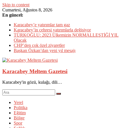
Skip to content
Cumartesi, Ağustos 8, 2026
En güncel:
Karacabey’e yatırımlar tam gaz
Karacabey’in çehresi yatırımlarla değişiyor
TÜRKOĞLU: 2023 Ülkemizin NORMALLEŞTİĞİ YIL
Olacak
CHP’den çok özel ziyaretler
Başkan Özkan’dan yeni yıl mesajı
Karacabey Meltem Gazetesi
Karacabey'in gözü, kulağı, dili…
Yerel
Politika
Eğitim
Bölge
Spor