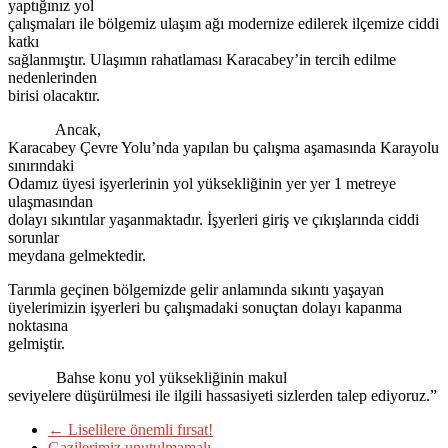
yaptığınız yol
çalışmaları ile bölgemiz ulaşım ağı modernize edilerek ilçemize ciddi
katkı
sağlanmıştır. Ulaşımın rahatlaması Karacabey’in tercih edilme
nedenlerinden
birisi olacaktır.
Ancak,
Karacabey Çevre Yolu’nda yapılan bu çalışma aşamasında Karayolu
sınırındaki
Odamız üyesi işyerlerinin yol yüksekliğinin yer yer 1 metreye
ulaşmasından
dolayı sıkıntılar yaşanmaktadır. İşyerleri giriş ve çıkışlarında ciddi
sorunlar
meydana gelmektedir.
Tarımla geçinen bölgemizde gelir anlamında sıkıntı yaşayan
üyelerimizin işyerleri bu çalışmadaki sonuçtan dolayı kapanma
noktasına
gelmiştir.
Bahse konu yol yüksekliğinin makul
seviyelere düşürülmesi ile ilgili hassasiyeti sizlerden talep ediyoruz.”
←
Liselilere önemli fırsat!
Gazilerimiz unutulmamalı
→