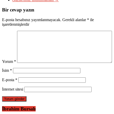
Bir cevap yazın
E-posta hesabınız yayımlanmayacak.
Gerekli alanlar
*
ile
işaretlenmişlerdir
Yorum
*
İsim
*
E-posta
*
İnternet sitesi
İbrahim Bursalı