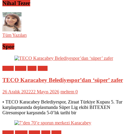
Nihal Tezer
Tüm Yazıları
Spor
Bölge
Genel
Spor
Yerel
TECO Karacabey Belediyespor’dan ‘süper’ zafer
26 Aralık 2022
22 Mayıs 2026
meltem
0
• TECO Karacabey Belediyespor, Ziraat Türkiye Kupası 5. Tur
karşılaşmasında deplasmanda Süper Lig ekibi BITEXEN
Giresunspor karşısında 5-0’lık tarihi bir
Bölge
Eğitim
Genel
Spor
Yerel