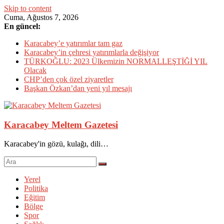
Skip to content
Cuma, Ağustos 7, 2026
En güncel:
Karacabey’e yatırımlar tam gaz
Karacabey’in çehresi yatırımlarla değişiyor
TÜRKOĞLU: 2023 Ülkemizin NORMALLEŞTİĞİ YIL
Olacak
CHP’den çok özel ziyaretler
Başkan Özkan’dan yeni yıl mesajı
Karacabey Meltem Gazetesi
Karacabey'in gözü, kulağı, dili…
Yerel
Politika
Eğitim
Bölge
Spor