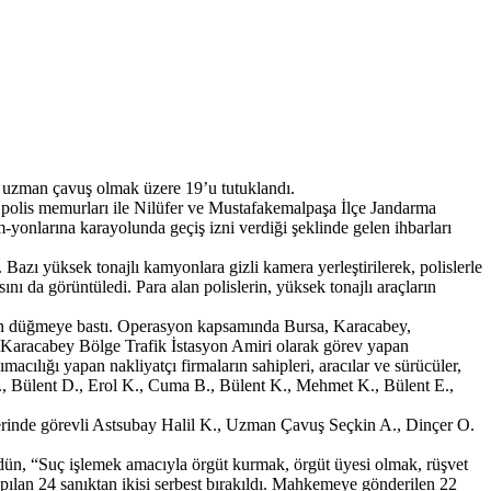
si uzman çavuş olmak üzere 19’u tutuklandı.
olis memurları ile Nilüfer ve Mustafakemalpaşa İlçe Jandarma
-yonlarına karayolunda geçiş izni verdiği şeklinde gelen ihbarları
Bazı yüksek tonajlı kamyonlara gizli kamera yerleştirilerek, polislerle
ını da görüntüledi. Para alan polislerin, yüksek tonajlı araçların
çin düğmeye bastı. Operasyon kapsamında Bursa, Karacabey,
a Karacabey Bölge Trafik İstasyon Amiri olarak görev yapan
ılığı yapan nakliyatçı firmaların sahipleri, aracılar ve sürücüler,
., Bülent D., Erol K., Cuma B., Bülent K., Mehmet K., Bülent E.,
erinde görevli Astsubay Halil K., Uzman Çavuş Seçkin A., Dinçer O.
 dün, “Suç işlemek amacıyla örgüt kurmak, örgüt üyesi olmak, rüşvet
ılan 24 sanıktan ikisi serbest bırakıldı. Mahkemeye gönderilen 22