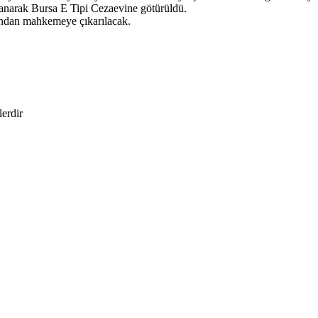
klanarak Bursa E Tipi Cezaevine götürüldü.
dından mahkemeye çıkarılacak.
lerdir