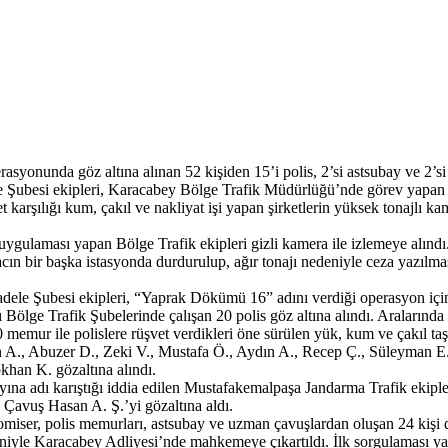
asyonunda göz altına alınan 52 kişiden 15’i polis, 2’si astsubay ve 2’
Şubesi ekipleri, Karacabey Bölge Trafik Müdürlüğü’nde görev yapan p
arşılığı kum, çakıl ve nakliyat işi yapan şirketlerin yüksek tonajlı kam
ygulaması yapan Bölge Trafik ekipleri gizli kamera ile izlemeye alındı. 
acın bir başka istasyonda durdurulup, ağır tonajı nedeniyle ceza yazılmas
cadele Şubesi ekipleri, “Yaprak Dökümü 16” adını verdiği operasyon i
ölge Trafik Şubelerinde çalışan 20 polis göz altına alındı. Aralarınd
 ile polislere rüşvet verdikleri öne sürülen yük, kum ve çakıl taşımac
n A., Abuzer D., Zeki V., Mustafa Ö., Aydın A., Recep Ç., Süleyman E
khan K. gözaltına alındı.
na adı karıştığı iddia edilen Mustafakemalpaşa Jandarma Trafik ekipl
Çavuş Hasan A. Ş.’yi gözaltına aldı.
omiser, polis memurları, astsubay ve uzman çavuşlardan oluşan 24 kişi
niyle Karacabey Adliyesi’nde mahkemeye çıkartıldı. İlk sorgulaması yap