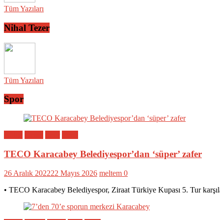
Tüm Yazıları
Nihal Tezer
Tüm Yazıları
Spor
Bölge
Genel
Spor
Yerel
TECO Karacabey Belediyespor’dan ‘süper’ zafer
26 Aralık 2022
22 Mayıs 2026
meltem
0
• TECO Karacabey Belediyespor, Ziraat Türkiye Kupası 5. Tur karşıl