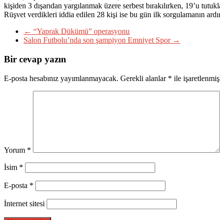
kişiden 3 dışarıdan yargılanmak üzere serbest bırakılırken, 19’u tutu
Rüşvet verdikleri iddia edilen 28 kişi ise bu gün ilk sorgulamanın ar
←
“Yaprak Dükümü” operasyonu
Salon Futbolu’nda son şampiyon Emniyet Spor
→
Bir cevap yazın
E-posta hesabınız yayımlanmayacak.
Gerekli alanlar
*
ile işaretlenmiş
Yorum
*
İsim
*
E-posta
*
İnternet sitesi