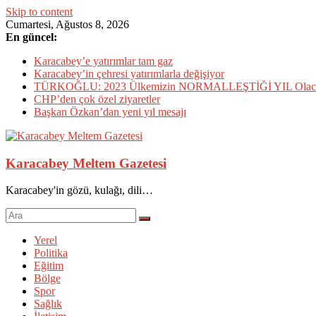
Skip to content
Cumartesi, Ağustos 8, 2026
En güncel:
Karacabey’e yatırımlar tam gaz
Karacabey’in çehresi yatırımlarla değişiyor
TÜRKOĞLU: 2023 Ülkemizin NORMALLEŞTİĞİ YIL Olac
CHP’den çok özel ziyaretler
Başkan Özkan’dan yeni yıl mesajı
Karacabey Meltem Gazetesi
Karacabey'in gözü, kulağı, dili…
Yerel
Politika
Eğitim
Bölge
Spor
Sağlık