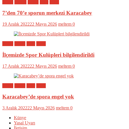
Bölge
Eğitim
Genel
Spor
Yerel
7’den 70’e sporun merkezi Karacabey
19 Aralık 2022
22 Mayıs 2026
meltem
0
Bölge
Genel
Spor
Yerel
İlçemizde Spor Kulüpleri bilgilendirildi
17 Aralık 2022
22 Mayıs 2026
meltem
0
Bölge
Genel
Spor
Yerel
Karacabey’de spora engel yok
3 Aralık 2022
22 Mayıs 2026
meltem
0
Künye
Yasal Uyarı
İletişim