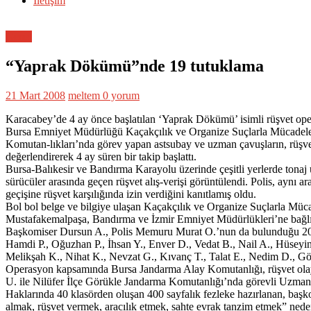
İletişim
Genel
“Yaprak Dökümü”nde 19 tutuklama
21 Mart 2008
meltem
0 yorum
Karacabey’de 4 ay önce başlatılan ‘Yaprak Dökümü’ isimli rüşvet oper
Bursa Emniyet Müdürlüğü Kaçakçılık ve Organize Suçlarla Mücadele 
Komutan-lıkları’nda görev yapan astsubay ve uzman çavuşların, rüşvet k
değerlendirerek 4 ay süren bir takip başlattı.
Bursa-Balıkesir ve Bandırma Karayolu üzerinde çeşitli yerlerde tonaj u
sürücüler arasında geçen rüşvet alış-verişi görüntülendi. Polis, aynı ar
geçişine rüşvet karşılığında izin verdiğini kanıtlamış oldu.
Bol bol belge ve bilgiye ulaşan Kaçakçılık ve Organize Suçlarla Mü
Mustafakemalpaşa, Bandırma ve İzmir Emniyet Müdürlükleri’ne bağlı B
Başkomiser Dursun A., Polis Memuru Murat O.’nun da bulunduğu 20 memur
Hamdi P., Oğuzhan P., İhsan Y., Enver D., Vedat B., Nail A., Hüseyi
Melikşah K., Nihat K., Nevzat G., Kıvanç T., Talat E., Nedim D., Gö
Operasyon kapsamında Bursa Jandarma Alay Komutanlığı, rüşvet olayı
U. ile Nilüfer İlçe Görükle Jandarma Komutanlığı’nda görevli Uzman 
Haklarında 40 klasörden oluşan 400 sayfalık fezleke hazırlanan, başk
almak, rüşvet vermek, aracılık etmek, sahte evrak tanzim etmek” nede