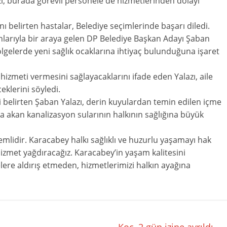
lazı, burada görevli personele de hizmetlerinden dolayı
ı belirten hastalar, Belediye seçimlerinde başarı diledi.
larıyla bir araya gelen DP Belediye Başkan Adayı Şaban
lgelerde yeni sağlık ocaklarına ihtiyaç bulunduğuna işaret
 hizmeti vermesini sağlayacaklarını ifade eden Yalazı, aile
eklerini söyledi.
ni belirten Şaban Yalazı, derin kuyulardan temin edilen içme
şa akan kanalizasyon sularının halkının sağlığına büyük
nemlidir. Karacabey halkı sağlıklı ve huzurlu yaşamayı hak
hizmet yağdıracağız. Karacabey’in yaşam kalitesini
lere aldırış etmeden, hizmetlerimizi halkın ayağına