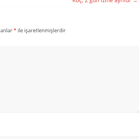
Koç, 2 gün izine ayrıldı
→
lanlar
*
ile işaretlenmişlerdir