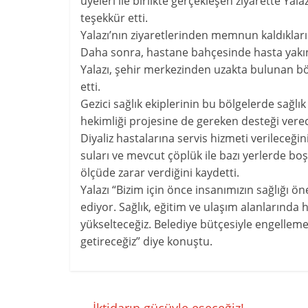
üyeleri ile birlikte gerçekleşen ziyarette Ya
teşekkür etti.
Yalazı’nın ziyaretlerinden memnun kaldıkların
Daha sonra, hastane bahçesinde hasta yakın
Yalazı, şehir merkezinden uzakta bulunan bö
etti.
Gezici sağlık ekiplerinin bu bölgelerde sağlık
hekimliği projesine de gereken desteği verec
Diyaliz hastalarına servis hizmeti verileceği
suları ve mevcut çöplük ile bazı yerlerde bo
ölçüde zarar verdiğini kaydetti.
Yalazı “Bizim için önce insanımızın sağlığı ö
ediyor. Sağlık, eğitim ve ulaşım alanlarında 
yükselteceğiz. Belediye bütçesiyle engelleme
getireceğiz” diye konuştu.