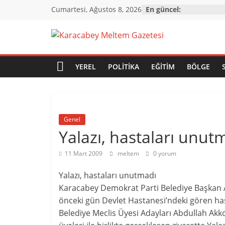
Skip
Cumartesi, Ağustos 8, 2026
En güncel:
to
content
Karacabey
Meltem
YEREL
POLITIKA
EĞITIM
BÖLGE
Gazetesi
Genel
Karacabey'in
Yalazı, hastaları unut
gözü,
kulağı,
11 Mart 2009
meltem
0 yorum
dili…
Yalazı, hastaları unutmadı
Karacabey Demokrat Parti Belediye Başkan A
önceki gün Devlet Hastanesi’ndeki gören hasta
Belediye Meclis Üyesi Adayları Abdullah Akko