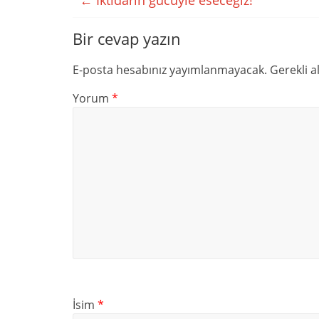
←
İktidarın gücüyle eseceğiz!
Bir cevap yazın
E-posta hesabınız yayımlanmayacak.
Gerekli a
Yorum
*
İsim
*