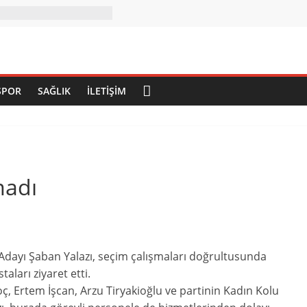
SPOR
SAĞLIK
İLETIŞIM
madı
dayı Şaban Yalazı, seçim çalışmaları doğrultusunda
ları ziyaret etti.
ç, Ertem İşcan, Arzu Tiryakioğlu ve partinin Kadın Kolu