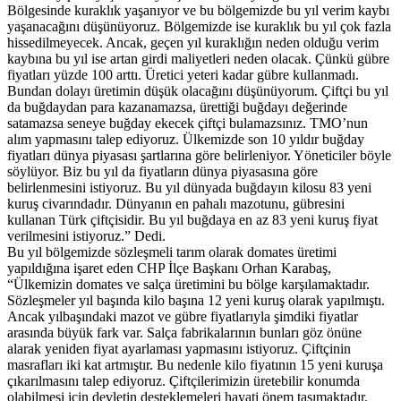
Bölgesinde kuraklık yaşanıyor ve bu bölgemizde bu yıl verim kaybı
yaşanacağını düşünüyoruz. Bölgemizde ise kuraklık bu yıl çok fazla
hissedilmeyecek. Ancak, geçen yıl kuraklığın neden olduğu verim
kaybına bu yıl ise artan girdi maliyetleri neden olacak. Çünkü gübre
fiyatları yüzde 100 arttı. Üretici yeteri kadar gübre kullanmadı.
Bundan dolayı üretimin düşük olacağını düşünüyorum. Çiftçi bu yıl
da buğdaydan para kazanamazsa, ürettiği buğdayı değerinde
satamazsa seneye buğday ekecek çiftçi bulamazsınız. TMO’nun
alım yapmasını talep ediyoruz. Ülkemizde son 10 yıldır buğday
fiyatları dünya piyasası şartlarına göre belirleniyor. Yöneticiler böyle
söylüyor. Biz bu yıl da fiyatların dünya piyasasına göre
belirlenmesini istiyoruz. Bu yıl dünyada buğdayın kilosu 83 yeni
kuruş civarındadır. Dünyanın en pahalı mazotunu, gübresini
kullanan Türk çiftçisidir. Bu yıl buğdaya en az 83 yeni kuruş fiyat
verilmesini istiyoruz.” Dedi.
Bu yıl bölgemizde sözleşmeli tarım olarak domates üretimi
yapıldığına işaret eden CHP İlçe Başkanı Orhan Karabaş,
“Ülkemizin domates ve salça üretimini bu bölge karşılamaktadır.
Sözleşmeler yıl başında kilo başına 12 yeni kuruş olarak yapılmıştı.
Ancak yılbaşındaki mazot ve gübre fiyatlarıyla şimdiki fiyatlar
arasında büyük fark var. Salça fabrikalarının bunları göz önüne
alarak yeniden fiyat ayarlaması yapmasını istiyoruz. Çiftçinin
masrafları iki kat artmıştır. Bu nedenle kilo fiyatının 15 yeni kuruşa
çıkarılmasını talep ediyoruz. Çiftçilerimizin üretebilir konumda
olabilmesi için devletin desteklemeleri hayati önem taşımaktadır.