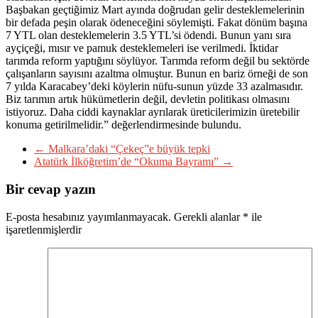
Başbakan geçtiğimiz Mart ayında doğrudan gelir desteklemelerinin
bir defada peşin olarak ödeneceğini söylemişti. Fakat dönüm başına
7 YTL olan desteklemelerin 3.5 YTL’si ödendi. Bunun yanı sıra
ayçiçeği, mısır ve pamuk desteklemeleri ise verilmedi. İktidar
tarımda reform yaptığını söylüyor. Tarımda reform değil bu sektörde
çalışanların sayısını azaltma olmuştur. Bunun en bariz örneği de son
7 yılda Karacabey’deki köylerin nüfu-sunun yüzde 33 azalmasıdır.
Biz tarımın artık hükümetlerin değil, devletin politikası olmasını
istiyoruz. Daha ciddi kaynaklar ayrılarak üreticilerimizin üretebilir
konuma getirilmelidir.” değerlendirmesinde bulundu.
←
Malkara’daki “Çekeç”e büyük tepki
Atatürk İlköğretim’de “Okuma Bayramı”
→
Bir cevap yazın
E-posta hesabınız yayımlanmayacak.
Gerekli alanlar
*
ile
işaretlenmişlerdir