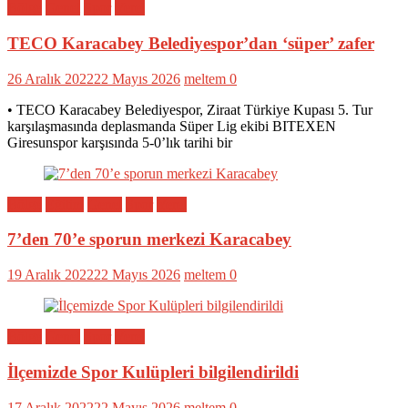
Bölge
Genel
Spor
Yerel
TECO Karacabey Belediyespor’dan ‘süper’ zafer
26 Aralık 2022
22 Mayıs 2026
meltem
0
• TECO Karacabey Belediyespor, Ziraat Türkiye Kupası 5. Tur
karşılaşmasında deplasmanda Süper Lig ekibi BITEXEN
Giresunspor karşısında 5-0’lık tarihi bir
Bölge
Eğitim
Genel
Spor
Yerel
7’den 70’e sporun merkezi Karacabey
19 Aralık 2022
22 Mayıs 2026
meltem
0
Bölge
Genel
Spor
Yerel
İlçemizde Spor Kulüpleri bilgilendirildi
17 Aralık 2022
22 Mayıs 2026
meltem
0