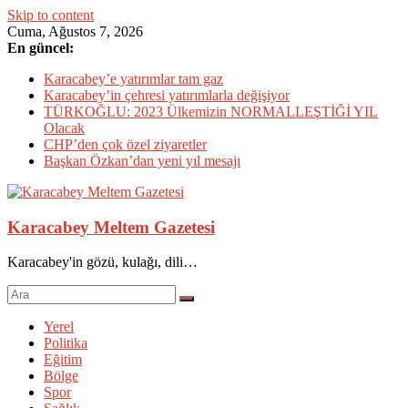
Skip to content
Cuma, Ağustos 7, 2026
En güncel:
Karacabey’e yatırımlar tam gaz
Karacabey’in çehresi yatırımlarla değişiyor
TÜRKOĞLU: 2023 Ülkemizin NORMALLEŞTİĞİ YIL
Olacak
CHP’den çok özel ziyaretler
Başkan Özkan’dan yeni yıl mesajı
Karacabey Meltem Gazetesi
Karacabey'in gözü, kulağı, dili…
Yerel
Politika
Eğitim
Bölge
Spor