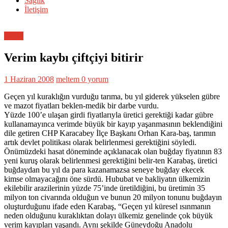
Sağlık
İletişim
Genel
Verim kaybı çiftçiyi bitirir
1 Haziran 2008
meltem
0 yorum
Geçen yıl kuraklığın vurduğu tarıma, bu yıl giderek yükselen gübre
ve mazot fiyatları beklen-medik bir darbe vurdu.
Yüzde 100’e ulaşan girdi fiyatlarıyla üretici gerektiği kadar gübre
kullanamayınca verimde büyük bir kayıp yaşanmasının beklendiğini
dile getiren CHP Karacabey İlçe Başkanı Orhan Kara-baş, tarımın
artık devlet politikası olarak belirlenmesi gerektiğini söyledi.
Önümüzdeki hasat döneminde açıklanacak olan buğday fiyatının 83
yeni kuruş olarak belirlenmesi gerektiğini belir-ten Karabaş, üretici
buğdaydan bu yıl da para kazanamazsa seneye buğday ekecek
kimse olmayacağını öne sürdü. Hububat ve bakliyatın ülkemizin
ekilebilir arazilerinin yüzde 75’inde üretildiğini, bu üretimin 35
milyon ton civarında olduğun ve bunun 20 milyon tonunu buğdayın
oluşturduğunu ifade eden Karabaş, “Geçen yıl küresel ısınmanın
neden olduğunu kuraklıktan dolayı ülkemiz genelinde çok büyük
verim kayıpları yaşandı. Aynı şekilde Güneydoğu Anadolu