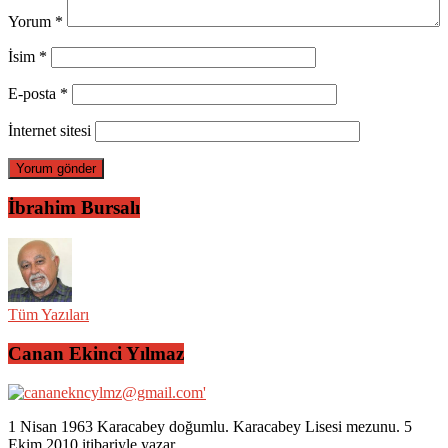
Yorum
*
İsim
*
E-posta
*
İnternet sitesi
İbrahim Bursalı
Tüm Yazıları
Canan Ekinci Yılmaz
1 Nisan 1963 Karacabey doğumlu. Karacabey Lisesi mezunu. 5
Ekim 2010 itibariyle yazar.